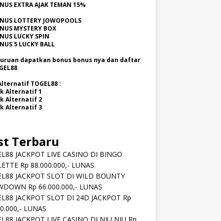
NUS EXTRA AJAK TEMAN 15%
NUS LOTTERY JOWOPOOLS
NUS MYSTERY BOX
NUS LUCKY SPIN
NUS 5 LUCKY BALL
uruan dapatkan bonus bonus nya dan daftar
GEL88
Alternatif TOGEL88 :
nk Alternatif
1
nk Alternatif
2
k Alternatif 3
st Terbaru
L88 JACKPOT LIVE CASINO DI BINGO
ETTE Rp 88.000.000,- LUNAS
L88 JACKPOT SLOT DI WILD BOUNTY
DOWN Rp 66.000.000,- LUNAS
L88 JACKPOT SLOT DI 24D JACKPOT Rp
00.000,- LUNAS
L88 JACKPOT LIVE CASINO DI NIU NIU Rp