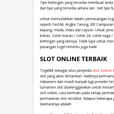
Tipe bettingan yang tersedia membuat anda b
dan tipe yang tersedia antara lain : bet tipe fu
Untuk memudahkan dalam pemasangan togel o
seperti Fast4d, Angka Tarung, BB Campuran 
kepung, mistik, index dan taysen. Untuk jeni
bebas, colok macau / colok 2d, colok naga / c
bettingan yang lainnya. Tidak lupa untuk mer
pasangan togel tertentu juga hadir.
SLOT ONLINE TERBAIK
Togel88 sebagai situs penyedia
slot online 
slot yang akan dimainkan. Hadirnya permaina
Habanero dan masih banyak lagi provider tern
turnamen slot diselenggarakan untuk menam
slot online, cara bermain pada setiap per
permaianan slot tersebut. Adapun beberapa 
diantaranya adalah