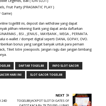
bile Legends, Bali ( IDN SLOT)
els, Fruit Party (PRAGMATIC PLAY )
er Game)
nline togel88 ini, deposit dan withdraw yang dapat
banyak pilihan rekening Bank yang dapat anda daftarkan
, SINARMAS , BSI , JENIUS , MAYBANK , MEGA , PERMATA.
lalui e-wallet / dompet digital seperti DANA, GOPAY, OVO.
emberikan bonus yang sangat banyak untuk para pemain
back, Tiket lotre jowopools. Jangan ragu dan jangan bimbang
nnya.
OGEL88
DAFTAR TOGEL88
INFO SLOT GACOR
GACOR HARI INI
SLOT GACOR TOGEL88
NEXT
I 24D
TOGEL88 JACKPOT SLOT DI GATES OF
GATOT KACA Rp 79.750.000,- LUNAS