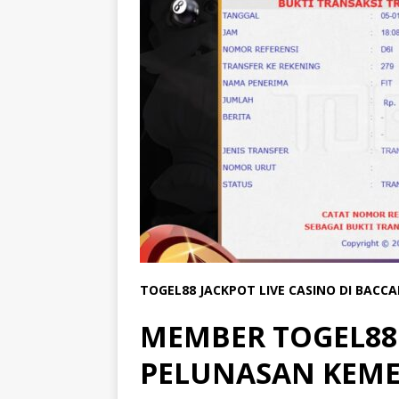
TOGEL88 JACKPOT LIVE CASINO DI BACCAR
MEMBER TOGEL88
PELUNASAN KEME