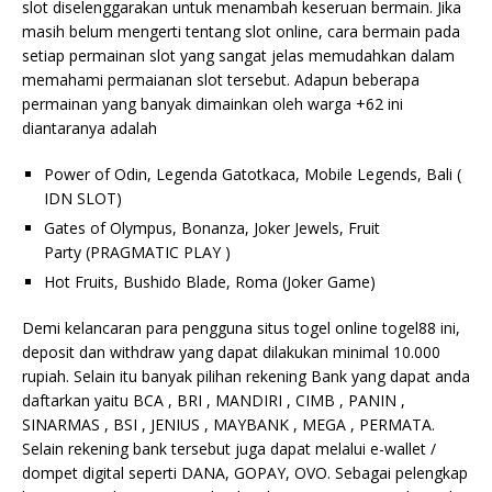
slot diselenggarakan untuk menambah keseruan bermain. Jika
masih belum mengerti tentang slot online, cara bermain pada
setiap permainan slot yang sangat jelas memudahkan dalam
memahami permaianan slot tersebut. Adapun beberapa
permainan yang banyak dimainkan oleh warga +62 ini
diantaranya adalah
Power of Odin, Legenda Gatotkaca, Mobile Legends, Bali (
IDN SLOT)
Gates of Olympus, Bonanza, Joker Jewels, Fruit
Party (PRAGMATIC PLAY )
Hot Fruits, Bushido Blade, Roma (Joker Game)
Demi kelancaran para pengguna situs togel online togel88 ini,
deposit dan withdraw yang dapat dilakukan minimal 10.000
rupiah. Selain itu banyak pilihan rekening Bank yang dapat anda
daftarkan yaitu BCA , BRI , MANDIRI , CIMB , PANIN ,
SINARMAS , BSI , JENIUS , MAYBANK , MEGA , PERMATA.
Selain rekening bank tersebut juga dapat melalui e-wallet /
dompet digital seperti DANA, GOPAY, OVO. Sebagai pelengkap