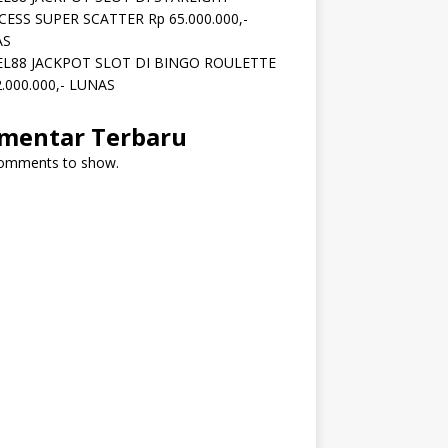
CESS SUPER SCATTER Rp 65.000.000,-
AS
L88 JACKPOT SLOT DI BINGO ROULETTE
2.000.000,- LUNAS
mentar Terbaru
omments to show.