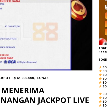
TOGE
Kaba
TOGEL
BO
BO
BO
ACKPOT
Rp 45.000.000,- LUNAS
BO
BO
BO
 MENERIMA
BO
NANGAN JACKPOT LIVE
BO
BO
BO