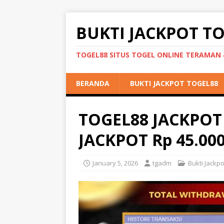
BUKTI JACKPOT T
TOGEL88 SITUS TOGEL ONLINE TERAMAN &
BERANDA
BUKTI JACKPOT TOGEL88
TOGEL88 JACKPOT 
JACKPOT Rp 45.000
January 5, 2026
tgadm
Bukti Jackp