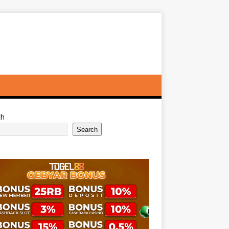
ch
Search