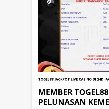
TOGEL88 JACKPOT LIVE CASINO DI 24D J
MEMBER TOGEL88
PELUNASAN KEME