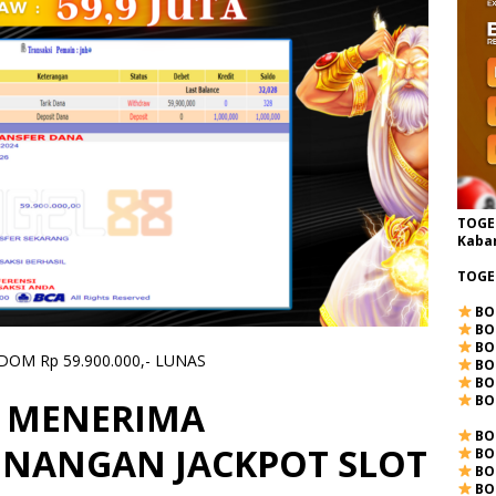
TOGE
Kaba
TOGEL
BO
BO
BO
DOM Rp 59.900.000,- LUNAS
BO
BO
BO
 MENERIMA
BO
NANGAN JACKPOT SLOT
BO
BO
BO