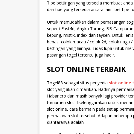
Tipe bettingan yang tersedia membuat anda b
dan tipe yang tersedia antara lain : bet tipe fu
Untuk memudahkan dalam pemasangan togel o
seperti Fast4d, Angka Tarung, BB Campuran 
kepung, mistik, index dan taysen. Untuk jeni
bebas, colok macau / colok 2d, colok naga / c
bettingan yang lainnya. Tidak lupa untuk mer
pasangan togel tertentu juga hadir.
SLOT ONLINE TERBAIK
Togel88 sebagai situs penyedia
slot online 
slot yang akan dimainkan. Hadirnya permaina
Habanero dan masih banyak lagi provider tern
turnamen slot diselenggarakan untuk menam
slot online, cara bermain pada setiap per
permaianan slot tersebut. Adapun beberapa 
diantaranya adalah