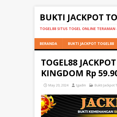
BUKTI JACKPOT T
TOGEL88 SITUS TOGEL ONLINE TERAMAN &
BERANDA
BUKTI JACKPOT TOGEL88
TOGEL88 JACKPOT 
KINGDOM Rp 59.90
May 20, 2024
tgadm
Bukti Jackpot 