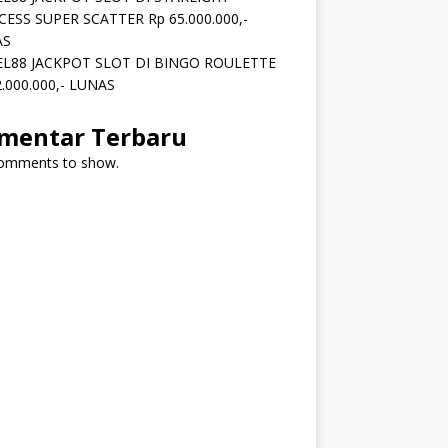
CESS SUPER SCATTER Rp 65.000.000,-
AS
L88 JACKPOT SLOT DI BINGO ROULETTE
2.000.000,- LUNAS
mentar Terbaru
omments to show.