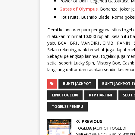
Power of Odin, Legenda Gatotkaca, Mo
Gates of Olympus
, Bonanza, Joker J
Hot Fruits, Bushido Blade, Roma (Jok
Demi kelancaran para pengguna situs togel o
dilakukan minimal 10.000 rupiah. Selain itu 
yaitu BCA , BRI , MANDIRI , CIMB , PANIN 
Selain rekening bank tersebut juga dapat me
Sebagai pelengkap lainnya, togel88 juga m
setia, seperti Lucky Spin, Mistery Box, Cash
langsung daftar dan rasakan sendiri keserua
BUKTI JACKPOT
BUKTI JACKPOT T
LINK TOGEL88
RTP HARI INI
SLOT 
TOGEL88 PENIPU
PREVIOUS
TOGEL88 JACKPOT TOGEL DI
SINGAPORE POOLS Rp 61.800.000