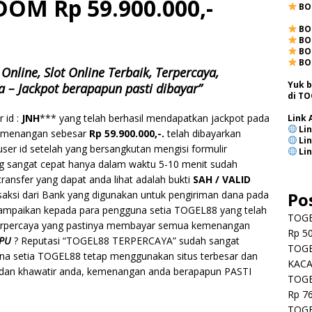
OM Rp 59.900.000,-
BO
BO
BO
BO
BO
Online, Slot Online Terbaik, Terpercaya,
Yuk b
a – Jackpot berapapun pasti dibayar”
di TO
 id :
JNH
*** yang telah berhasil mendapatkan jackpot pada
Link 
Li
emenangan sebesar
Rp 59.900.000,-.
telah dibayarkan
Li
ser id setelah yang bersangkutan mengisi formulir
Lin
ng sangat cepat hanya dalam waktu 5-10 menit sudah
transfer yang dapat anda lihat adalah bukti
SAH / VALID
nsaksi dari Bank yang digunakan untuk pengiriman dana pada
Po
i sampaikan kepada para pengguna setia TOGEL88 yang telah
TOGE
Terpercaya yang pastinya membayar semua kemenangan
Rp 5
IPU
? Reputasi “TOGEL88 TERPERCAYA” sudah sangat
TOGE
una setia TOGEL88 tetap menggunakan situs terbesar dan
KACA
as dan khawatir anda, kemenangan anda berapapun PASTI
TOGE
Rp 7
TOGE