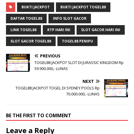
BUKTI JACKPOT
BUKTI JACKPOT TOGEL88
DAFTAR TOGEL88
INFO SLOT GACOR
LINK TOGEL88
RTP HARI INI
SLOT GACOR HARI INI
SLOT GACOR TOGEL88
TOGEL88 PENIPU
PREVIOUS
TOGEL88 JACKPOT SLOT DI JURASSIC KINGDOM Rp
59.900.000,- LUNAS
NEXT
TOGEL88 JACKPOT TOGEL DI SYDNEY POOLS Rp
70.000.000,- LUNAS
BE THE FIRST TO COMMENT
Leave a Reply