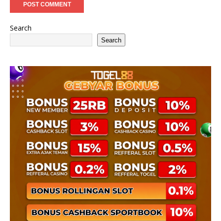
Search
Search