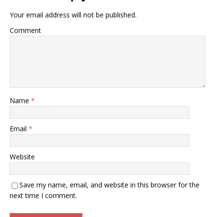
Your email address will not be published.
Comment
Name
*
Email
*
Website
Save my name, email, and website in this browser for the
next time I comment.