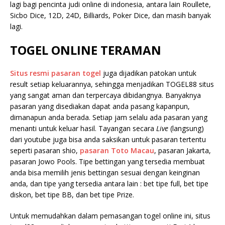
lagi bagi pencinta judi online di indonesia, antara lain Roullete,
Sicbo Dice, 12D, 24D, Billiards, Poker Dice, dan masih banyak
lagi.
TOGEL ONLINE TERAMAN
Situs resmi pasaran togel
juga dijadikan patokan untuk
result setiap keluarannya, sehingga menjadikan TOGEL88 situs
yang sangat aman dan terpercaya dibidangnya. Banyaknya
pasaran yang disediakan dapat anda pasang kapanpun,
dimanapun anda berada. Setiap jam selalu ada pasaran yang
menanti untuk keluar hasil. Tayangan secara
Live
(langsung)
dari youtube juga bisa anda saksikan untuk pasaran tertentu
seperti pasaran shio,
pasaran Toto Macau
, pasaran Jakarta,
pasaran Jowo Pools. Tipe bettingan yang tersedia membuat
anda bisa memilih jenis bettingan sesuai dengan keinginan
anda, dan tipe yang tersedia antara lain : bet tipe full, bet tipe
diskon, bet tipe BB, dan bet tipe Prize.
Untuk memudahkan dalam pemasangan togel online ini, situs