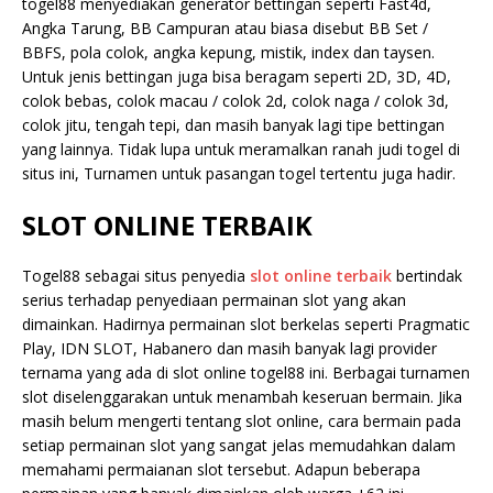
togel88 menyediakan generator bettingan seperti Fast4d,
Angka Tarung, BB Campuran atau biasa disebut BB Set /
BBFS, pola colok, angka kepung, mistik, index dan taysen.
Untuk jenis bettingan juga bisa beragam seperti 2D, 3D, 4D,
colok bebas, colok macau / colok 2d, colok naga / colok 3d,
colok jitu, tengah tepi, dan masih banyak lagi tipe bettingan
yang lainnya. Tidak lupa untuk meramalkan ranah judi togel di
situs ini, Turnamen untuk pasangan togel tertentu juga hadir.
SLOT ONLINE TERBAIK
Togel88 sebagai situs penyedia
slot online terbaik
bertindak
serius terhadap penyediaan permainan slot yang akan
dimainkan. Hadirnya permainan slot berkelas seperti Pragmatic
Play, IDN SLOT, Habanero dan masih banyak lagi provider
ternama yang ada di slot online togel88 ini. Berbagai turnamen
slot diselenggarakan untuk menambah keseruan bermain. Jika
masih belum mengerti tentang slot online, cara bermain pada
setiap permainan slot yang sangat jelas memudahkan dalam
memahami permaianan slot tersebut. Adapun beberapa