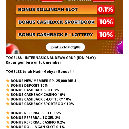
TOGEL88 - INTERNASIONAL DEWA GRUP (IDN PLAY)
Kabar gembira untuk member
TOGEL88 telah Hadir Gebyar Bonus !!!
BONUS NEW MEMBER RP. 25,000 RIBU
BONUS DEPOSIT 10%
BONUS CASHBACK SLOT 3%
BONUS CASHBACK CASINO 10%
BONUS CASHBACK E-LOTTERY 10%
BONUS CASHBACK SPORTBOOK 10%
BONUS REFERRAL SLOT 0.5%
BONUS REFERRAL TOGEL 2%
BONUS REFERRAL CASINO 0.2%
BONUS ROLLINGAN SLOT 0.1%