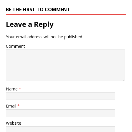
BE THE FIRST TO COMMENT
Leave a Reply
Your email address will not be published.
Comment
Name
*
Email
*
Website