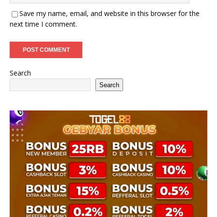
Save my name, email, and website in this browser for the
next time I comment.
Search
Search