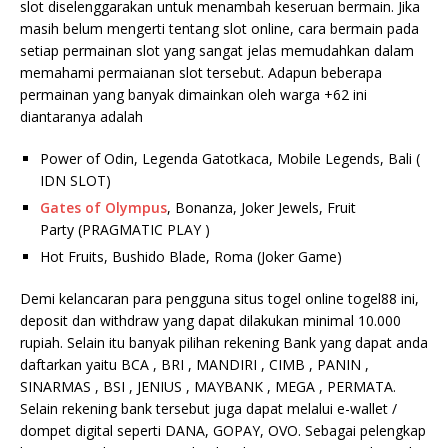
slot diselenggarakan untuk menambah keseruan bermain. Jika
masih belum mengerti tentang slot online, cara bermain pada
setiap permainan slot yang sangat jelas memudahkan dalam
memahami permaianan slot tersebut. Adapun beberapa
permainan yang banyak dimainkan oleh warga +62 ini
diantaranya adalah
Power of Odin, Legenda Gatotkaca, Mobile Legends, Bali (
IDN SLOT)
Gates of Olympus
, Bonanza, Joker Jewels, Fruit
Party (PRAGMATIC PLAY )
Hot Fruits, Bushido Blade, Roma (Joker Game)
Demi kelancaran para pengguna situs togel online togel88 ini,
deposit dan withdraw yang dapat dilakukan minimal 10.000
rupiah. Selain itu banyak pilihan rekening Bank yang dapat anda
daftarkan yaitu BCA , BRI , MANDIRI , CIMB , PANIN ,
SINARMAS , BSI , JENIUS , MAYBANK , MEGA , PERMATA.
Selain rekening bank tersebut juga dapat melalui e-wallet /
dompet digital seperti DANA, GOPAY, OVO. Sebagai pelengkap