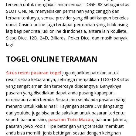
tersedia untuk menghibur anda semua. TOGEL88 sebagai situs
SLOT ONLINE menyediakan permainan yang canggih dan
terbaru tentunya, semua provider yang dihadirkanpun berkelas
dunia. Casino online juga terdapat permainan yang tidak asing
lagi bagi pencinta judi online di indonesia, antara lain Roullete,
Sicbo Dice, 12D, 24D, Billiards, Poker Dice, dan masih banyak
lagi.
TOGEL ONLINE TERAMAN
Situs resmi pasaran togel
juga dijadikan patokan untuk
result setiap keluarannya, sehingga menjadikan TOGEL88 situs
yang sangat aman dan terpercaya dibidangnya. Banyaknya
pasaran yang disediakan dapat anda pasang kapanpun,
dimanapun anda berada. Setiap jam selalu ada pasaran yang
menanti untuk keluar hasil. Tayangan secara
Live
(langsung)
dari youtube juga bisa anda saksikan untuk pasaran tertentu
seperti pasaran shio,
pasaran Toto Macau
, pasaran Jakarta,
pasaran Jowo Pools. Tipe bettingan yang tersedia membuat
anda bisa memilih jenis bettingan sesuai dengan keinginan