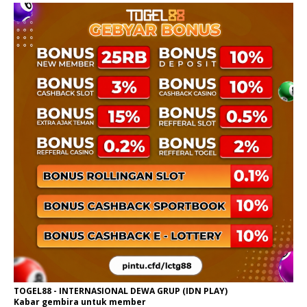
TOGEL88 - INTERNASIONAL DEWA GRUP (IDN PLAY)
Kabar gembira untuk member