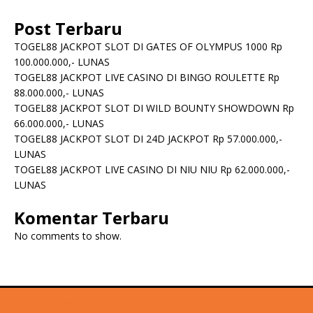
Post Terbaru
TOGEL88 JACKPOT SLOT DI GATES OF OLYMPUS 1000 Rp
100.000.000,- LUNAS
TOGEL88 JACKPOT LIVE CASINO DI BINGO ROULETTE Rp
88.000.000,- LUNAS
TOGEL88 JACKPOT SLOT DI WILD BOUNTY SHOWDOWN Rp
66.000.000,- LUNAS
TOGEL88 JACKPOT SLOT DI 24D JACKPOT Rp 57.000.000,-
LUNAS
TOGEL88 JACKPOT LIVE CASINO DI NIU NIU Rp 62.000.000,-
LUNAS
Komentar Terbaru
No comments to show.
Copyright © 2026 | WordPress Theme by
MH Themes