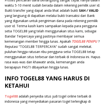
Proses pencairan dana berlangsung sangat cepat hanya dalam
waktu 5-10 menit sudah berada dalam rekening pemilik user id.
Bukti transfer yang dapat anda lihat adalah bukti
SAH / VALID
yang langsung di dapatkan melalui bukti transaksi dari Bank
yang digunakan untuk pengiriman dana pada rekening pemilik
user id. Terima kasih kami sampaikan kepada para pengguna
setia TOGEL88 yang telah menggunakan situs kami, sebagai
Bandar Terpercaya yang pastinya membayar semua
kemenangan member hingga lunas. Apakah
TOGEL88 PENIPU
?
Reputasi “TOGEL88 TERPERCAYA” sudah sangat melekat.
puluhan hingga ratusan ribu pengguna setia TOGEL88 tetap
menggunakan situs terbesar dan terbaik di Indonesia ini. Hapus
rasa was-was dan khawatir anda, kemenangan anda
berapapun PASTI dibayarkan hingga lunas.
INFO TOGEL88 YANG HARUS DI
KETAHUI
Togel88
adalah penyedia situs judi togel online terbaik di
indonesia yang menyediakan pasaran togel terlengkap di