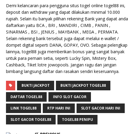
Demi kelancaran para pengguna situs togel online togel88 ini,
deposit dan withdraw yang dapat dilakukan minimal 10.000
rupiah. Selain itu banyak pilihan rekening Bank yang dapat anda
daftarkan yaitu BCA , BRI , MANDIRI , CIMB , PANIN ,
SINARMAS , BSI , JENIUS , MAYBANK , MEGA , PERMATA.
Selain rekening bank tersebut juga dapat melalui e-wallet /
dompet digital seperti DANA, GOPAY, OVO. Sebagai pelengkap
lainnya, togel88 juga memberikan bonus yang sangat banyak
untuk para pemain setia, seperti Lucky Spin, Mistery Box,
Cashback, Tiket lotre jowopools. Jangan ragu dan jangan
bimbang langsung daftar dan rasakan sendiri keseruannya.
BUKTI JACKPOT
BUKTI JACKPOT TOGEL88
DAFTAR TOGEL88
INFO SLOT GACOR
LINK TOGEL88
RTP HARI INI
SLOT GACOR HARI INI
SLOT GACOR TOGEL88
TOGEL88 PENIPU