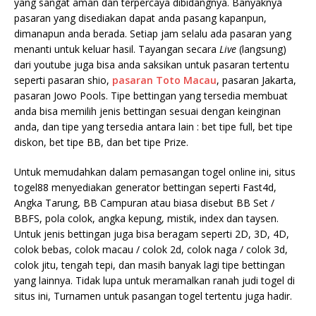
yang sangat aman dan terpercaya dibidangnya. Banyaknya
pasaran yang disediakan dapat anda pasang kapanpun,
dimanapun anda berada. Setiap jam selalu ada pasaran yang
menanti untuk keluar hasil. Tayangan secara
Live
(langsung)
dari youtube juga bisa anda saksikan untuk pasaran tertentu
seperti pasaran shio,
pasaran Toto Macau
, pasaran Jakarta,
pasaran Jowo Pools. Tipe bettingan yang tersedia membuat
anda bisa memilih jenis bettingan sesuai dengan keinginan
anda, dan tipe yang tersedia antara lain : bet tipe full, bet tipe
diskon, bet tipe BB, dan bet tipe Prize.
Untuk memudahkan dalam pemasangan togel online ini, situs
togel88 menyediakan generator bettingan seperti Fast4d,
Angka Tarung, BB Campuran atau biasa disebut BB Set /
BBFS, pola colok, angka kepung, mistik, index dan taysen.
Untuk jenis bettingan juga bisa beragam seperti 2D, 3D, 4D,
colok bebas, colok macau / colok 2d, colok naga / colok 3d,
colok jitu, tengah tepi, dan masih banyak lagi tipe bettingan
yang lainnya. Tidak lupa untuk meramalkan ranah judi togel di
situs ini, Turnamen untuk pasangan togel tertentu juga hadir.