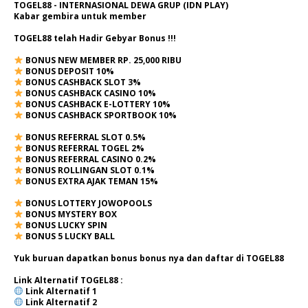
TOGEL88 - INTERNASIONAL DEWA GRUP (IDN PLAY)
Kabar gembira untuk member
TOGEL88 telah Hadir Gebyar Bonus !!!
BONUS NEW MEMBER RP. 25,000 RIBU
BONUS DEPOSIT 10%
BONUS CASHBACK SLOT 3%
BONUS CASHBACK CASINO 10%
BONUS CASHBACK E-LOTTERY 10%
BONUS CASHBACK SPORTBOOK 10%
BONUS REFERRAL SLOT 0.5%
BONUS REFERRAL TOGEL 2%
BONUS REFERRAL CASINO 0.2%
BONUS ROLLINGAN SLOT 0.1%
BONUS EXTRA AJAK TEMAN 15%
BONUS LOTTERY JOWOPOOLS
BONUS MYSTERY BOX
BONUS LUCKY SPIN
BONUS 5 LUCKY BALL
Yuk buruan dapatkan bonus bonus nya dan daftar di TOGEL88
Link Alternatif TOGEL88 :
Link Alternatif
1
Link Alternatif
2