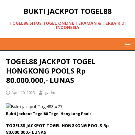
BUKTI JACKPOT TOGEL88
TOGEL88 SITUS TOGEL ONLINE TERAMAN & TERBAIK DI
INDONESIA
TOGEL88 JACKPOT TOGEL
HONGKONG POOLS Rp
80.000.000,- LUNAS
April 10, 2023
tgadm
Bukti Jackpot Togel88 Togel Hongkong Pools
TOGEL88 JACKPOT TOGEL HONGKONG POOLS Rp
80.000.000,- LUNAS