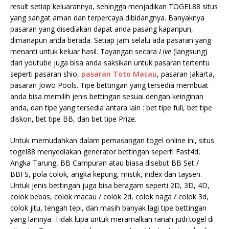
result setiap keluarannya, sehingga menjadikan TOGEL88 situs
yang sangat aman dan terpercaya dibidangnya. Banyaknya
pasaran yang disediakan dapat anda pasang kapanpun,
dimanapun anda berada. Setiap jam selalu ada pasaran yang
menanti untuk keluar hasil. Tayangan secara
Live
(langsung)
dari youtube juga bisa anda saksikan untuk pasaran tertentu
seperti pasaran shio,
pasaran Toto Macau
, pasaran Jakarta,
pasaran Jowo Pools. Tipe bettingan yang tersedia membuat
anda bisa memilih jenis bettingan sesuai dengan keinginan
anda, dan tipe yang tersedia antara lain : bet tipe full, bet tipe
diskon, bet tipe BB, dan bet tipe Prize.
Untuk memudahkan dalam pemasangan togel online ini, situs
togel88 menyediakan generator bettingan seperti Fast4d,
Angka Tarung, BB Campuran atau biasa disebut BB Set /
BBFS, pola colok, angka kepung, mistik, index dan taysen.
Untuk jenis bettingan juga bisa beragam seperti 2D, 3D, 4D,
colok bebas, colok macau / colok 2d, colok naga / colok 3d,
colok jitu, tengah tepi, dan masih banyak lagi tipe bettingan
yang lainnya. Tidak lupa untuk meramalkan ranah judi togel di