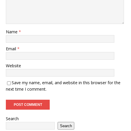
Name
*
Email
*
Website
Save my name, email, and website in this browser for the
next time I comment.
Search
Search