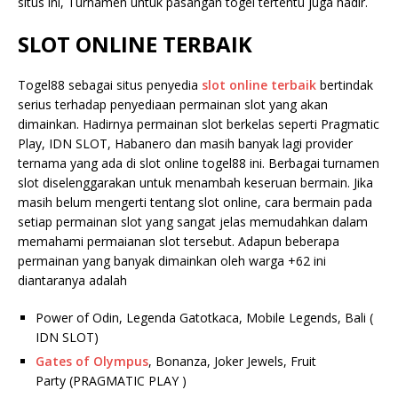
situs ini, Turnamen untuk pasangan togel tertentu juga hadir.
SLOT ONLINE TERBAIK
Togel88 sebagai situs penyedia
slot online terbaik
bertindak
serius terhadap penyediaan permainan slot yang akan
dimainkan. Hadirnya permainan slot berkelas seperti Pragmatic
Play, IDN SLOT, Habanero dan masih banyak lagi provider
ternama yang ada di slot online togel88 ini. Berbagai turnamen
slot diselenggarakan untuk menambah keseruan bermain. Jika
masih belum mengerti tentang slot online, cara bermain pada
setiap permainan slot yang sangat jelas memudahkan dalam
memahami permaianan slot tersebut. Adapun beberapa
permainan yang banyak dimainkan oleh warga +62 ini
diantaranya adalah
Power of Odin, Legenda Gatotkaca, Mobile Legends, Bali (
IDN SLOT)
Gates of Olympus
, Bonanza, Joker Jewels, Fruit
Party (PRAGMATIC PLAY )