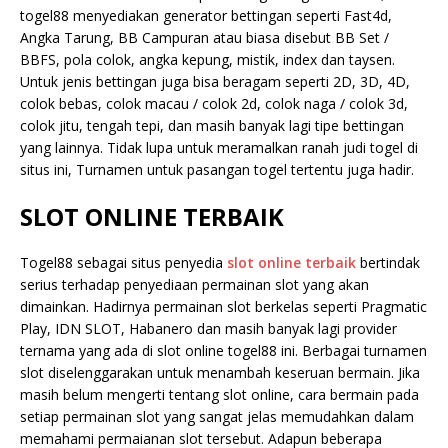
togel88 menyediakan generator bettingan seperti Fast4d,
Angka Tarung, BB Campuran atau biasa disebut BB Set /
BBFS, pola colok, angka kepung, mistik, index dan taysen.
Untuk jenis bettingan juga bisa beragam seperti 2D, 3D, 4D,
colok bebas, colok macau / colok 2d, colok naga / colok 3d,
colok jitu, tengah tepi, dan masih banyak lagi tipe bettingan
yang lainnya. Tidak lupa untuk meramalkan ranah judi togel di
situs ini, Turnamen untuk pasangan togel tertentu juga hadir.
SLOT ONLINE TERBAIK
Togel88 sebagai situs penyedia
slot online terbaik
bertindak
serius terhadap penyediaan permainan slot yang akan
dimainkan. Hadirnya permainan slot berkelas seperti Pragmatic
Play, IDN SLOT, Habanero dan masih banyak lagi provider
ternama yang ada di slot online togel88 ini. Berbagai turnamen
slot diselenggarakan untuk menambah keseruan bermain. Jika
masih belum mengerti tentang slot online, cara bermain pada
setiap permainan slot yang sangat jelas memudahkan dalam
memahami permaianan slot tersebut. Adapun beberapa