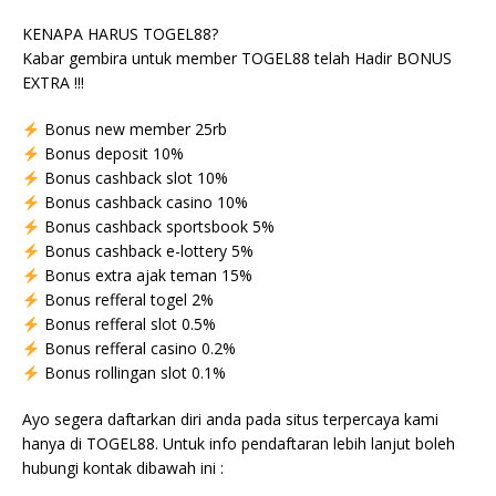
KENAPA HARUS TOGEL88?
Kabar gembira untuk member TOGEL88 telah Hadir BONUS
EXTRA !!!
Bonus new member 25rb
Bonus deposit 10%
Bonus cashback slot 10%
Bonus cashback casino 10%
Bonus cashback sportsbook 5%
Bonus cashback e-lottery 5%
Bonus extra ajak teman 15%
Bonus refferal togel 2%
Bonus refferal slot 0.5%
Bonus refferal casino 0.2%
Bonus rollingan slot 0.1%
Ayo segera daftarkan diri anda pada situs terpercaya kami
hanya di TOGEL88. Untuk info pendaftaran lebih lanjut boleh
hubungi kontak dibawah ini :