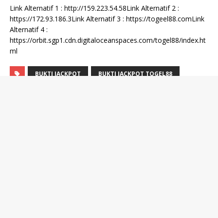
Link Alternatif 1 : http://159.223.54.58Link Alternatif 2 :
https://172.93.186.3Link Alternatif 3 : https://togeel88.comLink
Alternatif 4 :
https://orbit.sgp1.cdn.digitaloceanspaces.com/togel88/index.ht
ml
BUKTI JACKPOT
BUKTI JACKPOT TOGEL88
DAFTAR TOGEL88
INFO SLOT GACOR
LINK TOGEL88
RTP HARI INI
SLOT GACOR HARI INI
SLOT GACOR TOGEL88
TOGEL88 PENIPU
PREVIOUS
TOGEL88 JACKPOT SLOT DI GEMS BONANZA Rp
32.000.000,- LUNAS
NEXT
TOGEL88 JACKPOT SLOT DI SWEET BONANZA XMAS
Rp 40.000.000,- LUNAS