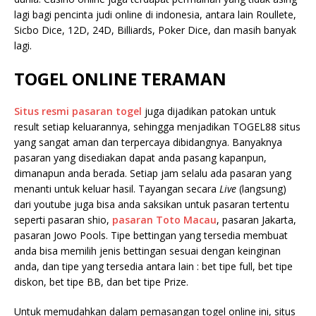
lagi bagi pencinta judi online di indonesia, antara lain Roullete,
Sicbo Dice, 12D, 24D, Billiards, Poker Dice, dan masih banyak
lagi.
TOGEL ONLINE TERAMAN
Situs resmi pasaran togel
juga dijadikan patokan untuk
result setiap keluarannya, sehingga menjadikan TOGEL88 situs
yang sangat aman dan terpercaya dibidangnya. Banyaknya
pasaran yang disediakan dapat anda pasang kapanpun,
dimanapun anda berada. Setiap jam selalu ada pasaran yang
menanti untuk keluar hasil. Tayangan secara
Live
(langsung)
dari youtube juga bisa anda saksikan untuk pasaran tertentu
seperti pasaran shio,
pasaran Toto Macau
, pasaran Jakarta,
pasaran Jowo Pools. Tipe bettingan yang tersedia membuat
anda bisa memilih jenis bettingan sesuai dengan keinginan
anda, dan tipe yang tersedia antara lain : bet tipe full, bet tipe
diskon, bet tipe BB, dan bet tipe Prize.
Untuk memudahkan dalam pemasangan togel online ini, situs