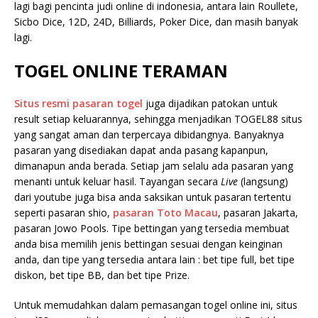
lagi bagi pencinta judi online di indonesia, antara lain Roullete,
Sicbo Dice, 12D, 24D, Billiards, Poker Dice, dan masih banyak
lagi.
TOGEL ONLINE TERAMAN
Situs resmi pasaran togel
juga dijadikan patokan untuk
result setiap keluarannya, sehingga menjadikan TOGEL88 situs
yang sangat aman dan terpercaya dibidangnya. Banyaknya
pasaran yang disediakan dapat anda pasang kapanpun,
dimanapun anda berada. Setiap jam selalu ada pasaran yang
menanti untuk keluar hasil. Tayangan secara
Live
(langsung)
dari youtube juga bisa anda saksikan untuk pasaran tertentu
seperti pasaran shio,
pasaran Toto Macau
, pasaran Jakarta,
pasaran Jowo Pools. Tipe bettingan yang tersedia membuat
anda bisa memilih jenis bettingan sesuai dengan keinginan
anda, dan tipe yang tersedia antara lain : bet tipe full, bet tipe
diskon, bet tipe BB, dan bet tipe Prize.
Untuk memudahkan dalam pemasangan togel online ini, situs