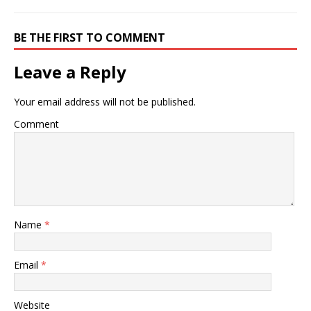
BE THE FIRST TO COMMENT
Leave a Reply
Your email address will not be published.
Comment
Name
*
Email
*
Website