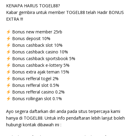
KENAPA HARUS TOGEL88?
Kabar gembira untuk member TOGEL88 telah Hadir BONUS
EXTRA !!!
Bonus new member 25rb
Bonus deposit 10%
Bonus cashback slot 10%
Bonus cashback casino 10%
Bonus cashback sportsbook 5%
Bonus cashback e-lottery 5%
Bonus extra ajak teman 15%
Bonus refferal togel 2%
Bonus refferal slot 0.5%
Bonus refferal casino 0.2%
Bonus rollingan slot 0.1%
Ayo segera daftarkan diri anda pada situs terpercaya kami
hanya di TOGEL88. Untuk info pendaftaran lebih lanjut boleh
hubungi kontak dibawah ini :