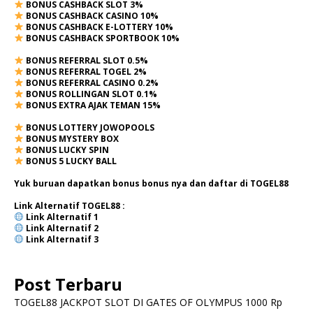
BONUS CASHBACK SLOT 3%
BONUS CASHBACK CASINO 10%
BONUS CASHBACK E-LOTTERY 10%
BONUS CASHBACK SPORTBOOK 10%
BONUS REFERRAL SLOT 0.5%
BONUS REFERRAL TOGEL 2%
BONUS REFERRAL CASINO 0.2%
BONUS ROLLINGAN SLOT 0.1%
BONUS EXTRA AJAK TEMAN 15%
BONUS LOTTERY JOWOPOOLS
BONUS MYSTERY BOX
BONUS LUCKY SPIN
BONUS 5 LUCKY BALL
Yuk buruan dapatkan bonus bonus nya dan daftar di TOGEL88
Link Alternatif TOGEL88 :
Link Alternatif
1
Link Alternatif
2
Link Alternatif 3
Post Terbaru
TOGEL88 JACKPOT SLOT DI GATES OF OLYMPUS 1000 Rp