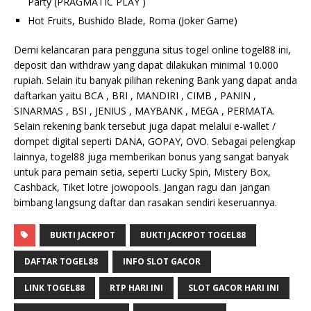
Party (PRAGMATIC PLAY )
Hot Fruits, Bushido Blade, Roma (Joker Game)
Demi kelancaran para pengguna situs togel online togel88 ini,
deposit dan withdraw yang dapat dilakukan minimal 10.000
rupiah. Selain itu banyak pilihan rekening Bank yang dapat anda
daftarkan yaitu BCA , BRI , MANDIRI , CIMB , PANIN ,
SINARMAS , BSI , JENIUS , MAYBANK , MEGA , PERMATA.
Selain rekening bank tersebut juga dapat melalui e-wallet /
dompet digital seperti DANA, GOPAY, OVO. Sebagai pelengkap
lainnya, togel88 juga memberikan bonus yang sangat banyak
untuk para pemain setia, seperti Lucky Spin, Mistery Box,
Cashback, Tiket lotre jowopools. Jangan ragu dan jangan
bimbang langsung daftar dan rasakan sendiri keseruannya.
BUKTI JACKPOT
BUKTI JACKPOT TOGEL88
DAFTAR TOGEL88
INFO SLOT GACOR
LINK TOGEL88
RTP HARI INI
SLOT GACOR HARI INI