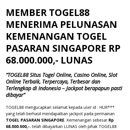
MEMBER TOGEL88
MENERIMA PELUNASAN
KEMENANGAN TOGEL
PASARAN SINGAPORE RP
68.000.000,- LUNAS
“TOGEL88 Situs Togel Online, Casino Online, Slot
Online Terbaik, Terpercaya, Terbesar dan
Terlengkap di Indonesia – Jackpot berapapun pasti
dibayar”
TOGEL88 mengucapkan selamat kepada user id : HUR***
yang telah berhasil mendapatkan jackpot pada permainan
TOGEL PASARAN SINGAPORE
. Kemenangan sebesar
Rp
68.000.000,-.
telah dibayarkan LUNAS oleh pihak TOGEL88