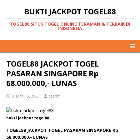
BUKTI JACKPOT TOGEL88
TOGEL88 SITUS TOGEL ONLINE TERAMAN & TERBAIK DI
INDONESIA
TOGEL88 JACKPOT TOGEL
PASARAN SINGAPORE Rp
68.000.000,- LUNAS
March 15, 2023
tgadm
bukti jackpot togel88
TOGEL88 JACKPOT TOGEL PASARAN SINGAPORE Rp
68.000.000,- LUNAS