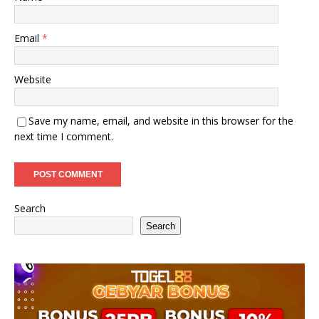
Email
*
Website
Save my name, email, and website in this browser for the
next time I comment.
Search
Search