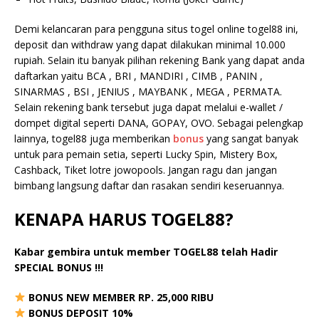
Demi kelancaran para pengguna situs togel online togel88 ini,
deposit dan withdraw yang dapat dilakukan minimal 10.000
rupiah. Selain itu banyak pilihan rekening Bank yang dapat anda
daftarkan yaitu BCA , BRI , MANDIRI , CIMB , PANIN ,
SINARMAS , BSI , JENIUS , MAYBANK , MEGA , PERMATA.
Selain rekening bank tersebut juga dapat melalui e-wallet /
dompet digital seperti DANA, GOPAY, OVO. Sebagai pelengkap
lainnya, togel88 juga memberikan
bonus
yang sangat banyak
untuk para pemain setia, seperti Lucky Spin, Mistery Box,
Cashback, Tiket lotre jowopools. Jangan ragu dan jangan
bimbang langsung daftar dan rasakan sendiri keseruannya.
KENAPA HARUS TOGEL88?
Kabar gembira untuk member TOGEL88 telah Hadir
SPECIAL BONUS !!!
BONUS NEW MEMBER RP. 25,000 RIBU
BONUS DEPOSIT 10%