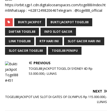
https://orbit.sgp1.cdn.digitaloceanspaces.com/togel88/index.ht
mlWhatsapp : +6281249820646Telegram : @togel88_official
BUKTI JACKPOT
BUKTI JACKPOT TOGEL88
DAFTAR TOGEL88
INFO SLOT GACOR
LINK TOGEL88
RTP HARI INI
SLOT GACOR HARI INI
SLOT GACOR TOGEL88
TOGEL88 PENIPU
PREVIOUS
TOGEL88 JACKPOT TOGEL DI SYDNEY 4D Rp
53.000.000,- LUNAS
NEXT
TOGEL88 JACKPOT LIVE SLOT DI GATES OF OLYMPUS Rp 115.000.000,-
LUNAS