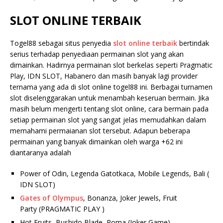
SLOT ONLINE TERBAIK
Togel88 sebagai situs penyedia
slot online terbaik
bertindak
serius terhadap penyediaan permainan slot yang akan
dimainkan. Hadirnya permainan slot berkelas seperti Pragmatic
Play, IDN SLOT, Habanero dan masih banyak lagi provider
ternama yang ada di slot online togel88 ini. Berbagai turnamen
slot diselenggarakan untuk menambah keseruan bermain. Jika
masih belum mengerti tentang slot online, cara bermain pada
setiap permainan slot yang sangat jelas memudahkan dalam
memahami permaianan slot tersebut. Adapun beberapa
permainan yang banyak dimainkan oleh warga +62 ini
diantaranya adalah
Power of Odin, Legenda Gatotkaca, Mobile Legends, Bali (
IDN SLOT)
Gates of Olympus
, Bonanza, Joker Jewels, Fruit
Party (PRAGMATIC PLAY )
Hot Fruits, Bushido Blade, Roma (Joker Game)