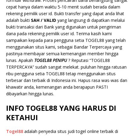
formulir withdraw. Proses pencairan dana berlangsung sangat
cepat hanya dalam waktu 5-10 menit sudah berada dalam
rekening pemilik user id. Bukti transfer yang dapat anda lihat
adalah bukti
SAH / VALID
yang langsung di dapatkan melalui
bukti transaksi dari Bank yang digunakan untuk pengiriman
dana pada rekening pemilik user id. Terima kasih kami
sampaikan kepada para pengguna setia TOGEL88 yang telah
menggunakan situs kami, sebagai Bandar Terpercaya yang
pastinya membayar semua kemenangan member hingga
lunas. Apakah
TOGEL88 PENIPU
? Reputasi “TOGEL88
TERPERCAYA” sudah sangat melekat. puluhan hingga ratusan
ribu pengguna setia TOGEL88 tetap menggunakan situs
terbesar dan terbaik di Indonesia ini. Hapus rasa was-was dan
khawatir anda, kemenangan anda berapapun PASTI
dibayarkan hingga lunas.
INFO TOGEL88 YANG HARUS DI
KETAHUI
Togel88
adalah penyedia situs judi togel online terbaik di