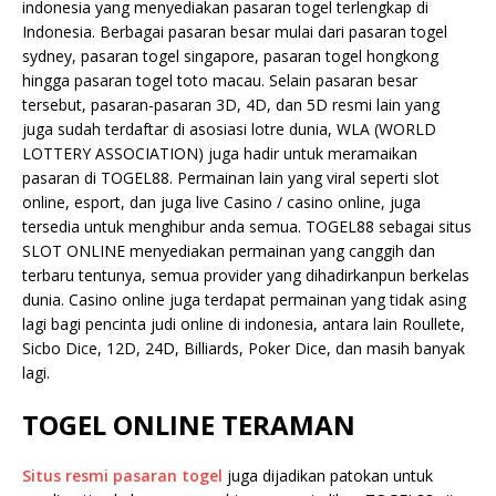
indonesia yang menyediakan pasaran togel terlengkap di
Indonesia. Berbagai pasaran besar mulai dari pasaran togel
sydney, pasaran togel singapore, pasaran togel hongkong
hingga pasaran togel toto macau. Selain pasaran besar
tersebut, pasaran-pasaran 3D, 4D, dan 5D resmi lain yang
juga sudah terdaftar di asosiasi lotre dunia, WLA (WORLD
LOTTERY ASSOCIATION) juga hadir untuk meramaikan
pasaran di TOGEL88. Permainan lain yang viral seperti slot
online, esport, dan juga live Casino / casino online, juga
tersedia untuk menghibur anda semua. TOGEL88 sebagai situs
SLOT ONLINE menyediakan permainan yang canggih dan
terbaru tentunya, semua provider yang dihadirkanpun berkelas
dunia. Casino online juga terdapat permainan yang tidak asing
lagi bagi pencinta judi online di indonesia, antara lain Roullete,
Sicbo Dice, 12D, 24D, Billiards, Poker Dice, dan masih banyak
lagi.
TOGEL ONLINE TERAMAN
Situs resmi pasaran togel
juga dijadikan patokan untuk