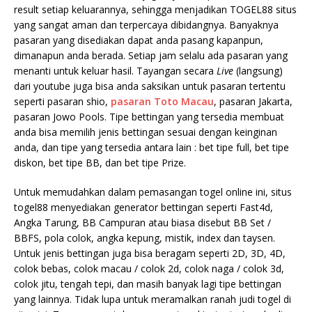
result setiap keluarannya, sehingga menjadikan TOGEL88 situs
yang sangat aman dan terpercaya dibidangnya. Banyaknya
pasaran yang disediakan dapat anda pasang kapanpun,
dimanapun anda berada. Setiap jam selalu ada pasaran yang
menanti untuk keluar hasil. Tayangan secara
Live
(langsung)
dari youtube juga bisa anda saksikan untuk pasaran tertentu
seperti pasaran shio,
pasaran Toto Macau
, pasaran Jakarta,
pasaran Jowo Pools. Tipe bettingan yang tersedia membuat
anda bisa memilih jenis bettingan sesuai dengan keinginan
anda, dan tipe yang tersedia antara lain : bet tipe full, bet tipe
diskon, bet tipe BB, dan bet tipe Prize.
Untuk memudahkan dalam pemasangan togel online ini, situs
togel88 menyediakan generator bettingan seperti Fast4d,
Angka Tarung, BB Campuran atau biasa disebut BB Set /
BBFS, pola colok, angka kepung, mistik, index dan taysen.
Untuk jenis bettingan juga bisa beragam seperti 2D, 3D, 4D,
colok bebas, colok macau / colok 2d, colok naga / colok 3d,
colok jitu, tengah tepi, dan masih banyak lagi tipe bettingan
yang lainnya. Tidak lupa untuk meramalkan ranah judi togel di