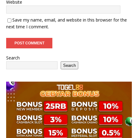
Website
Save my name, email, and website in this browser for the
next time I comment.
Search
Search