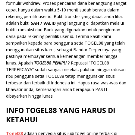
formulir withdraw. Proses pencairan dana berlangsung sangat
cepat hanya dalam waktu 5-10 menit sudah berada dalam
rekening pemilik user id. Bukti transfer yang dapat anda lihat
adalah bukti
SAH / VALID
yang langsung di dapatkan melalui
bukti transaksi dari Bank yang digunakan untuk pengiriman
dana pada rekening pemilik user id. Terima kasih kami
sampaikan kepada para pengguna setia TOGEL88 yang telah
menggunakan situs kami, sebagai Bandar Terpercaya yang
pastinya membayar semua kemenangan member hingga
lunas. Apakah
TOGEL88 PENIPU
? Reputasi “TOGEL88
TERPERCAYA” sudah sangat melekat. puluhan hingga ratusan
ribu pengguna setia TOGEL88 tetap menggunakan situs
terbesar dan terbaik di Indonesia ini. Hapus rasa was-was dan
khawatir anda, kemenangan anda berapapun PASTI
dibayarkan hingga lunas.
INFO TOGEL88 YANG HARUS DI
KETAHUI
Togel88
adalah penyedia situs judi togel online terbaik di