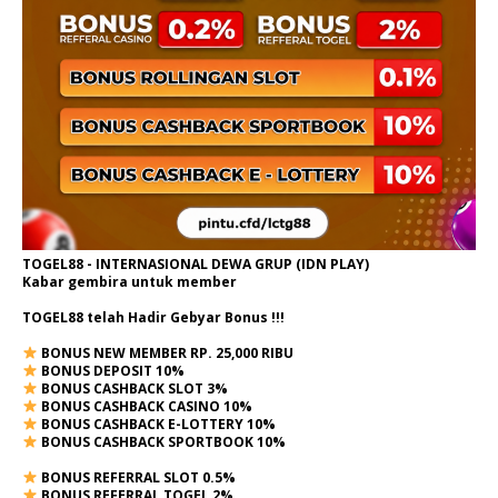
TOGEL88 - INTERNASIONAL DEWA GRUP (IDN PLAY)
Kabar gembira untuk member
TOGEL88 telah Hadir Gebyar Bonus !!!
BONUS NEW MEMBER RP. 25,000 RIBU
BONUS DEPOSIT 10%
BONUS CASHBACK SLOT 3%
BONUS CASHBACK CASINO 10%
BONUS CASHBACK E-LOTTERY 10%
BONUS CASHBACK SPORTBOOK 10%
BONUS REFERRAL SLOT 0.5%
BONUS REFERRAL TOGEL 2%