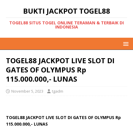
BUKTI JACKPOT TOGEL88
TOGEL88 SITUS TOGEL ONLINE TERAMAN & TERBAIK DI
INDONESIA
TOGEL88 JACKPOT LIVE SLOT DI
GATES OF OLYMPUS Rp
115.000.000,- LUNAS
November 5, 2023
tgadm
TOGEL88 JACKPOT LIVE SLOT DI GATES OF OLYMPUS Rp
115.000.000,- LUNAS