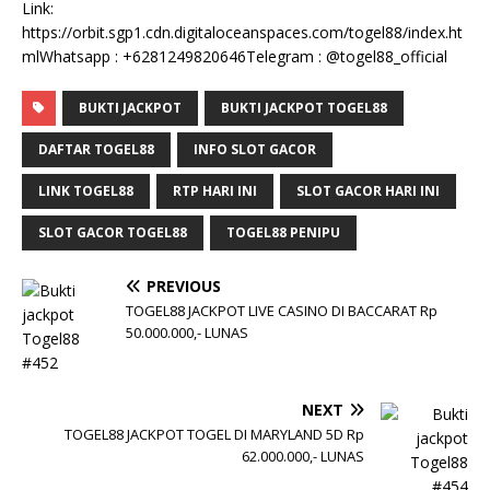
Link:
https://orbit.sgp1.cdn.digitaloceanspaces.com/togel88/index.ht
mlWhatsapp : +6281249820646Telegram : @togel88_official
BUKTI JACKPOT
BUKTI JACKPOT TOGEL88
DAFTAR TOGEL88
INFO SLOT GACOR
LINK TOGEL88
RTP HARI INI
SLOT GACOR HARI INI
SLOT GACOR TOGEL88
TOGEL88 PENIPU
PREVIOUS
TOGEL88 JACKPOT LIVE CASINO DI BACCARAT Rp
50.000.000,- LUNAS
NEXT
TOGEL88 JACKPOT TOGEL DI MARYLAND 5D Rp
62.000.000,- LUNAS