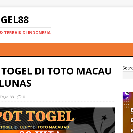
OGEL88
 TERBAIK DI INDONESIA
 TOGEL DI TOTO MACAU
Sear
- LUNAS
 Togel88
0