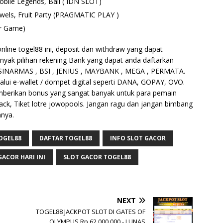
bile Legends, Bali ( IDN SLOT)
ewels, Fruit Party (PRAGMATIC PLAY )
er Game)
nline togel88 ini, deposit dan withdraw yang dapat
banyak pilihan rekening Bank yang dapat anda daftarkan
, SINARMAS , BSI , JENIUS , MAYBANK , MEGA , PERMATA.
lalui e-wallet / dompet digital seperti DANA, GOPAY, OVO.
emberikan bonus yang sangat banyak untuk para pemain
back, Tiket lotre jowopools. Jangan ragu dan jangan bimbang
nnya.
OGEL88
DAFTAR TOGEL88
INFO SLOT GACOR
GACOR HARI INI
SLOT GACOR TOGEL88
NEXT
TOGEL88 JACKPOT SLOT DI GATES OF
OLYMPUS Rp 62.000.000,- LUNAS