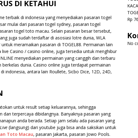
RUS DI KETAHUI
KACA
TOGE
line terbaik di indonesia yang menyediakan pasaran togel
Rp 7
sar mulai dari pasaran togel sydney, pasaran togel
saran togel toto macau. Selain pasaran besar tersebut,
Ko
ng juga sudah terdaftar di asosiasi lotre dunia, WLA
No c
untuk meramaikan pasaran di TOGEL88. Permainan lain
ga live Casino / casino online, juga tersedia untuk menghibur
NLINE menyediakan permainan yang canggih dan terbaru
 berkelas dunia. Casino online juga terdapat permainan
e di indonesia, antara lain Roullete, Sicbo Dice, 12D, 24D,
N
atokan untuk result setiap keluarannya, sehingga
 dan terpercaya dibidangnya. Banyaknya pasaran yang
anapun anda berada. Setiap jam selalu ada pasaran yang
Live
(langsung) dari youtube juga bisa anda saksikan untuk
ran Toto Macau
, pasaran Jakarta, pasaran Jowo Pools.