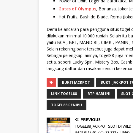
Power of Odin, Legenda Gatotkaca, Mo
Gates of Olympus
, Bonanza, Joker J
Hot Fruits, Bushido Blade, Roma (Jok
Demi kelancaran para pengguna situs togel o
dilakukan minimal 10.000 rupiah. Selain itu 
yaitu BCA , BRI , MANDIRI , CIMB , PANIN 
Selain rekening bank tersebut juga dapat me
Sebagai pelengkap lainnya, togel88 juga m
setia, seperti Lucky Spin, Mistery Box, Cash
langsung daftar dan rasakan sendiri keserua
BUKTI JACKPOT
BUKTI JACKPOT T
LINK TOGEL88
RTP HARI INI
SLOT 
TOGEL88 PENIPU
PREVIOUS
TOGEL88 JACKPOT SLOT DI WILD
BANDITO Rp 77.500.000,- LUNAS