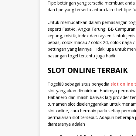
Tipe bettingan yang tersedia membuat anda b
dan tipe yang tersedia antara lain : bet tipe fu
Untuk memudahkan dalam pemasangan togel o
seperti Fast4d, Angka Tarung, BB Campuran 
kepung, mistik, index dan taysen. Untuk jeni
bebas, colok macau / colok 2d, colok naga / c
bettingan yang lainnya. Tidak lupa untuk mer
pasangan togel tertentu juga hadir.
SLOT ONLINE TERBAIK
Togel88 sebagai situs penyedia
slot online 
slot yang akan dimainkan. Hadirnya permaina
Habanero dan masih banyak lagi provider tern
turnamen slot diselenggarakan untuk menam
slot online, cara bermain pada setiap per
permaianan slot tersebut. Adapun beberapa 
diantaranya adalah