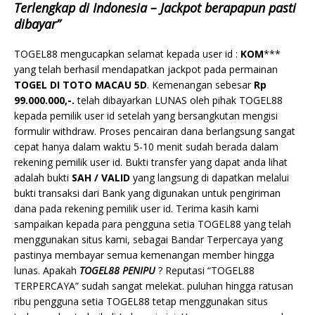
Terlengkap di Indonesia – Jackpot berapapun pasti
dibayar”
TOGEL88 mengucapkan selamat kepada user id :
KOM
***
yang telah berhasil mendapatkan jackpot pada permainan
TOGEL DI TOTO MACAU 5D
. Kemenangan sebesar
Rp
99.000.000,-.
telah dibayarkan LUNAS oleh pihak TOGEL88
kepada pemilik user id setelah yang bersangkutan mengisi
formulir withdraw. Proses pencairan dana berlangsung sangat
cepat hanya dalam waktu 5-10 menit sudah berada dalam
rekening pemilik user id. Bukti transfer yang dapat anda lihat
adalah bukti
SAH / VALID
yang langsung di dapatkan melalui
bukti transaksi dari Bank yang digunakan untuk pengiriman
dana pada rekening pemilik user id. Terima kasih kami
sampaikan kepada para pengguna setia TOGEL88 yang telah
menggunakan situs kami, sebagai Bandar Terpercaya yang
pastinya membayar semua kemenangan member hingga
lunas. Apakah
TOGEL88 PENIPU
? Reputasi “TOGEL88
TERPERCAYA” sudah sangat melekat. puluhan hingga ratusan
ribu pengguna setia TOGEL88 tetap menggunakan situs