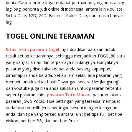
dunia. Casino online juga terdapat permainan yang tidak asing
lagi bagi pencinta judi online di indonesia, antara lain Roullete,
Sicbo Dice, 12D, 24D, Billiards, Poker Dice, dan masih banyak
lagi.
TOGEL ONLINE TERAMAN
Situs resmi pasaran togel
juga dijadikan patokan untuk
result setiap keluarannya, sehingga menjadikan TOGEL88 situs
yang sangat aman dan terpercaya dibidangnya. Banyaknya
pasaran yang disediakan dapat anda pasang kapanpun,
dimanapun anda berada. Setiap jam selalu ada pasaran yang
menanti untuk keluar hasil. Tayangan secara
Live
(langsung)
dari youtube juga bisa anda saksikan untuk pasaran tertentu
seperti pasaran shio,
pasaran Toto Macau
, pasaran Jakarta,
pasaran Jowo Pools. Tipe bettingan yang tersedia membuat
anda bisa memilih jenis bettingan sesuai dengan keinginan
anda, dan tipe yang tersedia antara lain : bet tipe full, bet tipe
diskon, bet tipe BB, dan bet tipe Prize.