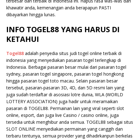
terbesar dan terbaik di Indonesia ini. Hapus rasa was-was dan
khawatir anda, kemenangan anda berapapun PASTI
dibayarkan hingga lunas.
INFO TOGEL88 YANG HARUS DI
KETAHUI
Togel88
adalah penyedia situs judi togel online terbaik di
indonesia yang menyediakan pasaran togel terlengkap di
Indonesia. Berbagai pasaran besar mulai dari pasaran togel
sydney, pasaran togel singapore, pasaran togel hongkong
hingga pasaran togel toto macau. Selain pasaran besar
tersebut, pasaran-pasaran 3D, 4D, dan 5D resmi lain yang
juga sudah terdaftar di asosiasi lotre dunia, WLA (WORLD
LOTTERY ASSOCIATION) juga hadir untuk meramaikan
pasaran di TOGEL88. Permainan lain yang viral seperti slot
online, esport, dan juga live Casino / casino online, juga
tersedia untuk menghibur anda semua. TOGEL88 sebagai situs
SLOT ONLINE menyediakan permainan yang canggih dan
terbaru tentunya, semua provider yang dihadirkanpun berkelas