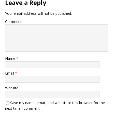
Leave a Reply
Your email address will not be published.
Comment
Name
*
Email
*
Website
Save my name, email, and website in this browser for the
next time I comment.