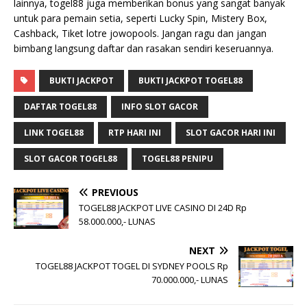
lainnya, togel88 juga memberikan bonus yang sangat banyak
untuk para pemain setia, seperti Lucky Spin, Mistery Box,
Cashback, Tiket lotre jowopools. Jangan ragu dan jangan
bimbang langsung daftar dan rasakan sendiri keseruannya.
BUKTI JACKPOT
BUKTI JACKPOT TOGEL88
DAFTAR TOGEL88
INFO SLOT GACOR
LINK TOGEL88
RTP HARI INI
SLOT GACOR HARI INI
SLOT GACOR TOGEL88
TOGEL88 PENIPU
PREVIOUS
TOGEL88 JACKPOT LIVE CASINO DI 24D Rp
58.000.000,- LUNAS
NEXT
TOGEL88 JACKPOT TOGEL DI SYDNEY POOLS Rp
70.000.000,- LUNAS