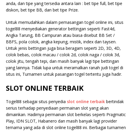
anda, dan tipe yang tersedia antara lain : bet tipe full, bet tipe
diskon, bet tipe BB, dan bet tipe Prize.
Untuk memudahkan dalam pemasangan togel online ini, situs
togel88 menyediakan generator bettingan seperti Fast4d,
Angka Tarung, BB Campuran atau biasa disebut BB Set /
BBFS, pola colok, angka kepung, mistik, index dan taysen.
Untuk jenis bettingan juga bisa beragam seperti 2D, 3D, 4D,
colok bebas, colok macau / colok 2d, colok naga / colok 3d,
colok jitu, tengah tepi, dan masih banyak lagi tipe bettingan
yang lainnya. Tidak lupa untuk meramalkan ranah judi togel di
situs ini, Turnamen untuk pasangan togel tertentu juga hadir.
SLOT ONLINE TERBAIK
Togel88 sebagai situs penyedia
slot online terbaik
bertindak
serius terhadap penyediaan permainan slot yang akan
dimainkan. Hadirnya permainan slot berkelas seperti Pragmatic
Play, IDN SLOT, Habanero dan masih banyak lagi provider
ternama yang ada di slot online togel88 ini. Berbagai turnamen