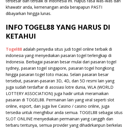
terbesar dan terbaik di Indonesia ini. Hapus rasa was-was dan
khawatir anda, kemenangan anda berapapun PASTI
dibayarkan hingga lunas.
INFO TOGEL88 YANG HARUS DI
KETAHUI
Togel88
adalah penyedia situs judi togel online terbaik di
indonesia yang menyediakan pasaran togel terlengkap di
Indonesia. Berbagai pasaran besar mulai dari pasaran togel
sydney, pasaran togel singapore, pasaran togel hongkong
hingga pasaran togel toto macau. Selain pasaran besar
tersebut, pasaran-pasaran 3D, 4D, dan 5D resmi lain yang
juga sudah terdaftar di asosiasi lotre dunia, WLA (WORLD
LOTTERY ASSOCIATION) juga hadir untuk meramaikan
pasaran di TOGEL88. Permainan lain yang viral seperti slot
online, esport, dan juga live Casino / casino online, juga
tersedia untuk menghibur anda semua. TOGEL88 sebagai situs
SLOT ONLINE menyediakan permainan yang canggih dan
terbaru tentunya, semua provider yang dihadirkanpun berkelas