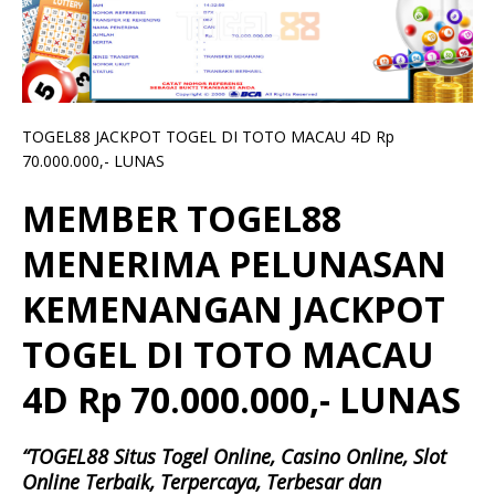
TOGEL88 JACKPOT TOGEL DI TOTO MACAU 4D Rp
70.000.000,- LUNAS
MEMBER TOGEL88
MENERIMA PELUNASAN
KEMENANGAN JACKPOT
TOGEL DI TOTO MACAU
4D Rp 70.000.000,- LUNAS
“TOGEL88 Situs Togel Online, Casino Online, Slot
Online Terbaik, Terpercaya, Terbesar dan