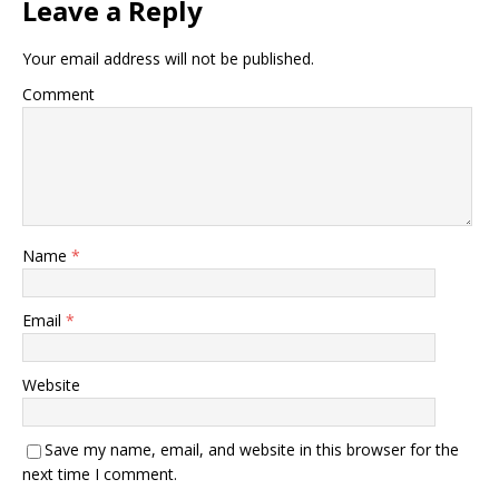
Leave a Reply
Your email address will not be published.
Comment
Name
*
Email
*
Website
Save my name, email, and website in this browser for the
next time I comment.