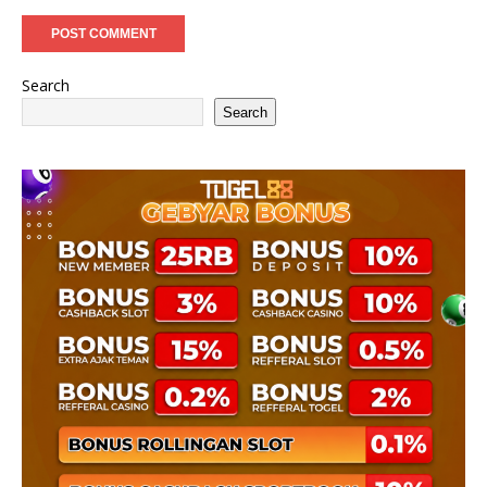
Search
Search