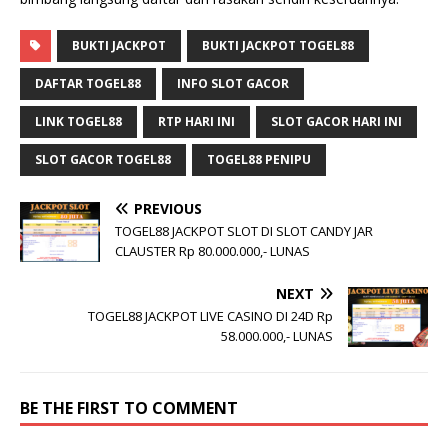
BUKTI JACKPOT
BUKTI JACKPOT TOGEL88
DAFTAR TOGEL88
INFO SLOT GACOR
LINK TOGEL88
RTP HARI INI
SLOT GACOR HARI INI
SLOT GACOR TOGEL88
TOGEL88 PENIPU
PREVIOUS
TOGEL88 JACKPOT SLOT DI SLOT CANDY JAR
CLAUSTER Rp 80.000.000,- LUNAS
NEXT
TOGEL88 JACKPOT LIVE CASINO DI 24D Rp
58.000.000,- LUNAS
BE THE FIRST TO COMMENT