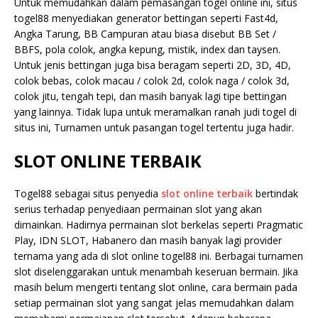
Untuk memudahkan dalam pemasangan togel online ini, situs
togel88 menyediakan generator bettingan seperti Fast4d,
Angka Tarung, BB Campuran atau biasa disebut BB Set /
BBFS, pola colok, angka kepung, mistik, index dan taysen.
Untuk jenis bettingan juga bisa beragam seperti 2D, 3D, 4D,
colok bebas, colok macau / colok 2d, colok naga / colok 3d,
colok jitu, tengah tepi, dan masih banyak lagi tipe bettingan
yang lainnya. Tidak lupa untuk meramalkan ranah judi togel di
situs ini, Turnamen untuk pasangan togel tertentu juga hadir.
SLOT ONLINE TERBAIK
Togel88 sebagai situs penyedia
slot online terbaik
bertindak
serius terhadap penyediaan permainan slot yang akan
dimainkan. Hadirnya permainan slot berkelas seperti Pragmatic
Play, IDN SLOT, Habanero dan masih banyak lagi provider
ternama yang ada di slot online togel88 ini. Berbagai turnamen
slot diselenggarakan untuk menambah keseruan bermain. Jika
masih belum mengerti tentang slot online, cara bermain pada
setiap permainan slot yang sangat jelas memudahkan dalam