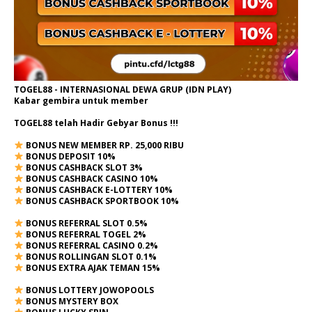
TOGEL88 - INTERNASIONAL DEWA GRUP (IDN PLAY)
Kabar gembira untuk member
TOGEL88 telah Hadir Gebyar Bonus !!!
BONUS NEW MEMBER RP. 25,000 RIBU
BONUS DEPOSIT 10%
BONUS CASHBACK SLOT 3%
BONUS CASHBACK CASINO 10%
BONUS CASHBACK E-LOTTERY 10%
BONUS CASHBACK SPORTBOOK 10%
BONUS REFERRAL SLOT 0.5%
BONUS REFERRAL TOGEL 2%
BONUS REFERRAL CASINO 0.2%
BONUS ROLLINGAN SLOT 0.1%
BONUS EXTRA AJAK TEMAN 15%
BONUS LOTTERY JOWOPOOLS
BONUS MYSTERY BOX