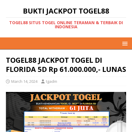
BUKTI JACKPOT TOGEL88
TOGEL88 SITUS TOGEL ONLINE TERAMAN & TERBAIK DI
INDONESIA
TOGEL88 JACKPOT TOGEL DI
FLORIDA 5D Rp 61.000.000,- LUNAS
March 14, 2024
tgadm