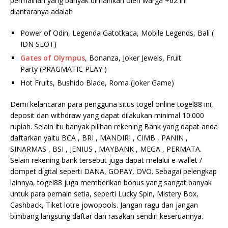
permainan yang banyak dimainkan oleh warga +62 ini
diantaranya adalah
Power of Odin, Legenda Gatotkaca, Mobile Legends, Bali (
IDN SLOT)
Gates of Olympus
, Bonanza, Joker Jewels, Fruit
Party (PRAGMATIC PLAY )
Hot Fruits, Bushido Blade, Roma (Joker Game)
Demi kelancaran para pengguna situs togel online togel88 ini,
deposit dan withdraw yang dapat dilakukan minimal 10.000
rupiah. Selain itu banyak pilihan rekening Bank yang dapat anda
daftarkan yaitu BCA , BRI , MANDIRI , CIMB , PANIN ,
SINARMAS , BSI , JENIUS , MAYBANK , MEGA , PERMATA.
Selain rekening bank tersebut juga dapat melalui e-wallet /
dompet digital seperti DANA, GOPAY, OVO. Sebagai pelengkap
lainnya, togel88 juga memberikan bonus yang sangat banyak
untuk para pemain setia, seperti Lucky Spin, Mistery Box,
Cashback, Tiket lotre jowopools. Jangan ragu dan jangan
bimbang langsung daftar dan rasakan sendiri keseruannya.