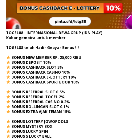
TOGEL88 - INTERNASIONAL DEWA GRUP (IDN PLAY)
Kabar gembira untuk member
TOGEL88 telah Hadir Gebyar Bonus !!!
BONUS NEW MEMBER RP. 25,000 RIBU
BONUS DEPOSIT 10%
BONUS CASHBACK SLOT 3%
BONUS CASHBACK CASINO 10%
BONUS CASHBACK E-LOTTERY 10%
BONUS CASHBACK SPORTBOOK 10%
BONUS REFERRAL SLOT 0.5%
BONUS REFERRAL TOGEL 2%
BONUS REFERRAL CASINO 0.2%
BONUS ROLLINGAN SLOT 0.1%
BONUS EXTRA AJAK TEMAN 15%
BONUS LOTTERY JOWOPOOLS
BONUS MYSTERY BOX
BONUS LUCKY SPIN
BONUS 5 LUCKY BALL