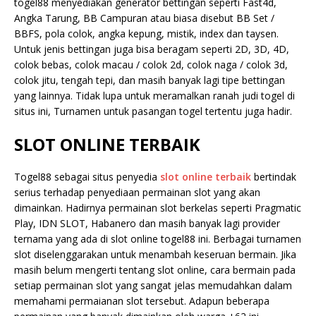
togel88 menyediakan generator bettingan seperti Fast4d,
Angka Tarung, BB Campuran atau biasa disebut BB Set /
BBFS, pola colok, angka kepung, mistik, index dan taysen.
Untuk jenis bettingan juga bisa beragam seperti 2D, 3D, 4D,
colok bebas, colok macau / colok 2d, colok naga / colok 3d,
colok jitu, tengah tepi, dan masih banyak lagi tipe bettingan
yang lainnya. Tidak lupa untuk meramalkan ranah judi togel di
situs ini, Turnamen untuk pasangan togel tertentu juga hadir.
SLOT ONLINE TERBAIK
Togel88 sebagai situs penyedia
slot online terbaik
bertindak
serius terhadap penyediaan permainan slot yang akan
dimainkan. Hadirnya permainan slot berkelas seperti Pragmatic
Play, IDN SLOT, Habanero dan masih banyak lagi provider
ternama yang ada di slot online togel88 ini. Berbagai turnamen
slot diselenggarakan untuk menambah keseruan bermain. Jika
masih belum mengerti tentang slot online, cara bermain pada
setiap permainan slot yang sangat jelas memudahkan dalam
memahami permaianan slot tersebut. Adapun beberapa