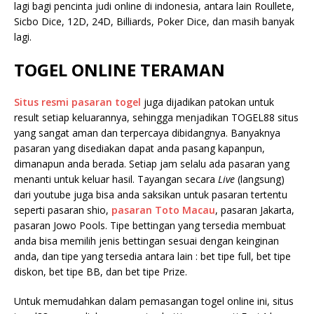
lagi bagi pencinta judi online di indonesia, antara lain Roullete,
Sicbo Dice, 12D, 24D, Billiards, Poker Dice, dan masih banyak
lagi.
TOGEL ONLINE TERAMAN
Situs resmi pasaran togel
juga dijadikan patokan untuk
result setiap keluarannya, sehingga menjadikan TOGEL88 situs
yang sangat aman dan terpercaya dibidangnya. Banyaknya
pasaran yang disediakan dapat anda pasang kapanpun,
dimanapun anda berada. Setiap jam selalu ada pasaran yang
menanti untuk keluar hasil. Tayangan secara
Live
(langsung)
dari youtube juga bisa anda saksikan untuk pasaran tertentu
seperti pasaran shio,
pasaran Toto Macau
, pasaran Jakarta,
pasaran Jowo Pools. Tipe bettingan yang tersedia membuat
anda bisa memilih jenis bettingan sesuai dengan keinginan
anda, dan tipe yang tersedia antara lain : bet tipe full, bet tipe
diskon, bet tipe BB, dan bet tipe Prize.
Untuk memudahkan dalam pemasangan togel online ini, situs