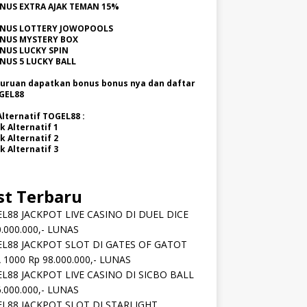
NUS EXTRA AJAK TEMAN 15%
NUS LOTTERY JOWOPOOLS
NUS MYSTERY BOX
NUS LUCKY SPIN
NUS 5 LUCKY BALL
uruan dapatkan bonus bonus nya dan daftar
GEL88
Alternatif TOGEL88 :
nk Alternatif
1
nk Alternatif
2
k Alternatif 3
st Terbaru
L88 JACKPOT LIVE CASINO DI DUEL DICE
0.000.000,- LUNAS
L88 JACKPOT SLOT DI GATES OF GATOT
 1000 Rp 98.000.000,- LUNAS
L88 JACKPOT LIVE CASINO DI SICBO BALL
6.000.000,- LUNAS
L88 JACKPOT SLOT DI STARLIGHT