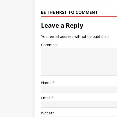
BE THE FIRST TO COMMENT
Leave a Reply
Your email address will not be published.
Comment
Name
*
Email
*
Website