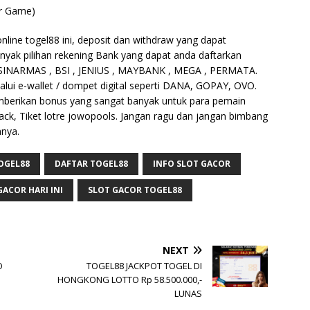
er Game)
nline togel88 ini, deposit dan withdraw yang dapat
banyak pilihan rekening Bank yang dapat anda daftarkan
, SINARMAS , BSI , JENIUS , MAYBANK , MEGA , PERMATA.
lalui e-wallet / dompet digital seperti DANA, GOPAY, OVO.
emberikan bonus yang sangat banyak untuk para pemain
back, Tiket lotre jowopools. Jangan ragu dan jangan bimbang
nnya.
OGEL88
DAFTAR TOGEL88
INFO SLOT GACOR
GACOR HARI INI
SLOT GACOR TOGEL88
NEXT
O
TOGEL88 JACKPOT TOGEL DI
HONGKONG LOTTO Rp 58.500.000,-
LUNAS