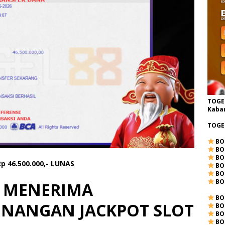
TOGE
Kaba
TOGEL
BO
BO
BO
 46.500.000,- LUNAS
BO
BO
BO
 MENERIMA
BO
NANGAN JACKPOT SLOT
BO
BO
BO