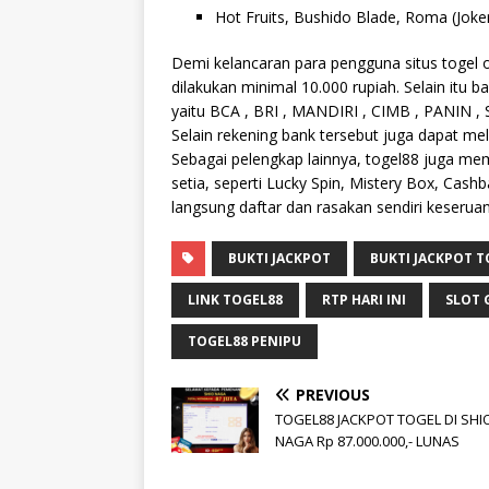
Hot Fruits, Bushido Blade, Roma (Jok
Demi kelancaran para pengguna situs togel o
dilakukan minimal 10.000 rupiah. Selain itu 
yaitu BCA , BRI , MANDIRI , CIMB , PANIN 
Selain rekening bank tersebut juga dapat me
Sebagai pelengkap lainnya, togel88 juga m
setia, seperti Lucky Spin, Mistery Box, Cash
langsung daftar dan rasakan sendiri keserua
BUKTI JACKPOT
BUKTI JACKPOT T
LINK TOGEL88
RTP HARI INI
SLOT 
TOGEL88 PENIPU
PREVIOUS
TOGEL88 JACKPOT TOGEL DI SHI
NAGA Rp 87.000.000,- LUNAS