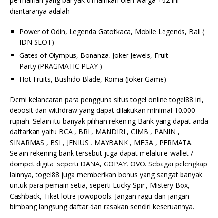
permainan yang banyak dimainkan oleh warga +62 ini
diantaranya adalah
Power of Odin, Legenda Gatotkaca, Mobile Legends, Bali (
IDN SLOT)
Gates of Olympus, Bonanza, Joker Jewels, Fruit
Party (PRAGMATIC PLAY )
Hot Fruits, Bushido Blade, Roma (Joker Game)
Demi kelancaran para pengguna situs togel online togel88 ini,
deposit dan withdraw yang dapat dilakukan minimal 10.000
rupiah. Selain itu banyak pilihan rekening Bank yang dapat anda
daftarkan yaitu BCA , BRI , MANDIRI , CIMB , PANIN ,
SINARMAS , BSI , JENIUS , MAYBANK , MEGA , PERMATA.
Selain rekening bank tersebut juga dapat melalui e-wallet /
dompet digital seperti DANA, GOPAY, OVO. Sebagai pelengkap
lainnya, togel88 juga memberikan bonus yang sangat banyak
untuk para pemain setia, seperti Lucky Spin, Mistery Box,
Cashback, Tiket lotre jowopools. Jangan ragu dan jangan
bimbang langsung daftar dan rasakan sendiri keseruannya.