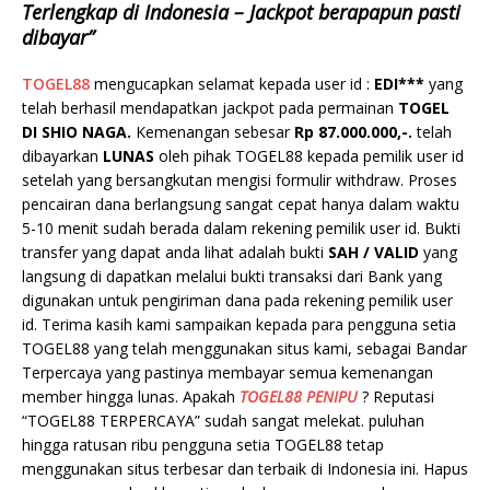
Terlengkap di Indonesia – Jackpot berapapun pasti
dibayar”
TOGEL88
mengucapkan selamat kepada user id :
EDI***
yang
telah berhasil mendapatkan jackpot pada permainan
TOGEL
DI SHIO NAGA.
Kemenangan sebesar
Rp 87.000.000,-.
telah
dibayarkan
LUNAS
oleh pihak TOGEL88 kepada pemilik user id
setelah yang bersangkutan mengisi formulir withdraw. Proses
pencairan dana berlangsung sangat cepat hanya dalam waktu
5-10 menit sudah berada dalam rekening pemilik user id. Bukti
transfer yang dapat anda lihat adalah bukti
SAH / VALID
yang
langsung di dapatkan melalui bukti transaksi dari Bank yang
digunakan untuk pengiriman dana pada rekening pemilik user
id. Terima kasih kami sampaikan kepada para pengguna setia
TOGEL88 yang telah menggunakan situs kami, sebagai Bandar
Terpercaya yang pastinya membayar semua kemenangan
member hingga lunas. Apakah
TOGEL88 PENIPU
? Reputasi
“TOGEL88 TERPERCAYA” sudah sangat melekat. puluhan
hingga ratusan ribu pengguna setia TOGEL88 tetap
menggunakan situs terbesar dan terbaik di Indonesia ini. Hapus