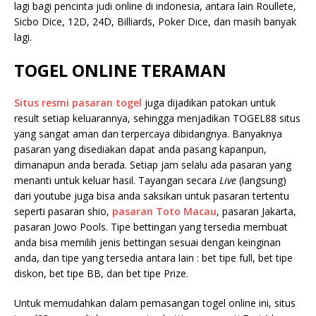
lagi bagi pencinta judi online di indonesia, antara lain Roullete,
Sicbo Dice, 12D, 24D, Billiards, Poker Dice, dan masih banyak
lagi.
TOGEL ONLINE TERAMAN
Situs resmi pasaran togel
juga dijadikan patokan untuk
result setiap keluarannya, sehingga menjadikan TOGEL88 situs
yang sangat aman dan terpercaya dibidangnya. Banyaknya
pasaran yang disediakan dapat anda pasang kapanpun,
dimanapun anda berada. Setiap jam selalu ada pasaran yang
menanti untuk keluar hasil. Tayangan secara
Live
(langsung)
dari youtube juga bisa anda saksikan untuk pasaran tertentu
seperti pasaran shio,
pasaran Toto Macau
, pasaran Jakarta,
pasaran Jowo Pools. Tipe bettingan yang tersedia membuat
anda bisa memilih jenis bettingan sesuai dengan keinginan
anda, dan tipe yang tersedia antara lain : bet tipe full, bet tipe
diskon, bet tipe BB, dan bet tipe Prize.
Untuk memudahkan dalam pemasangan togel online ini, situs