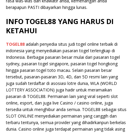
rasa was-was dan khawatir anda, kemenangan anda
berapapun PASTI dibayarkan hingga lunas.
INFO TOGEL88 YANG HARUS DI
KETAHUI
TOGEL88
adalah penyedia situs judi togel online terbaik di
indonesia yang menyediakan pasaran togel terlengkap di
Indonesia. Berbagai pasaran besar mulai dari pasaran togel
sydney, pasaran togel singapore, pasaran togel hongkong
hingga pasaran togel toto macau. Selain pasaran besar
tersebut, pasaran-pasaran 3D, 4D, dan 5D resmi lain yang
juga sudah terdaftar di asosiasi lotre dunia, WLA (WORLD
LOTTERY ASSOCIATION) juga hadir untuk meramaikan
pasaran di TOGEL88. Permainan lain yang viral seperti slot
online, esport, dan juga live Casino / casino online, juga
tersedia untuk menghibur anda semua. TOGEL88 sebagai situs
SLOT ONLINE menyediakan permainan yang canggih dan
terbaru tentunya, semua provider yang dihadirkanpun berkelas
dunia. Casino online juga terdapat permainan yang tidak asing