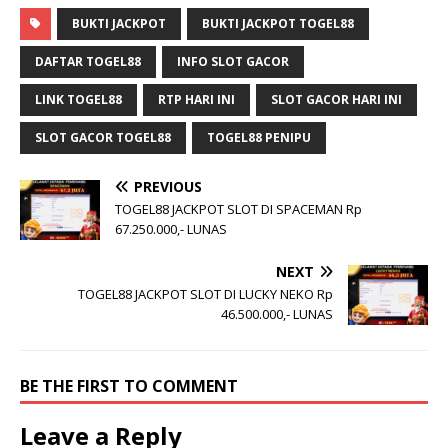
BUKTI JACKPOT
BUKTI JACKPOT TOGEL88
DAFTAR TOGEL88
INFO SLOT GACOR
LINK TOGEL88
RTP HARI INI
SLOT GACOR HARI INI
SLOT GACOR TOGEL88
TOGEL88 PENIPU
PREVIOUS
TOGEL88 JACKPOT SLOT DI SPACEMAN Rp
67.250.000,- LUNAS
NEXT
TOGEL88 JACKPOT SLOT DI LUCKY NEKO Rp
46.500.000,- LUNAS
BE THE FIRST TO COMMENT
Leave a Reply