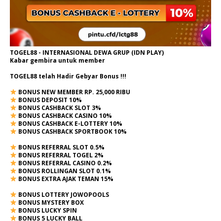
TOGEL88 - INTERNASIONAL DEWA GRUP (IDN PLAY)
Kabar gembira untuk member
TOGEL88 telah Hadir Gebyar Bonus !!!
BONUS NEW MEMBER RP. 25,000 RIBU
BONUS DEPOSIT 10%
BONUS CASHBACK SLOT 3%
BONUS CASHBACK CASINO 10%
BONUS CASHBACK E-LOTTERY 10%
BONUS CASHBACK SPORTBOOK 10%
BONUS REFERRAL SLOT 0.5%
BONUS REFERRAL TOGEL 2%
BONUS REFERRAL CASINO 0.2%
BONUS ROLLINGAN SLOT 0.1%
BONUS EXTRA AJAK TEMAN 15%
BONUS LOTTERY JOWOPOOLS
BONUS MYSTERY BOX
BONUS LUCKY SPIN
BONUS 5 LUCKY BALL