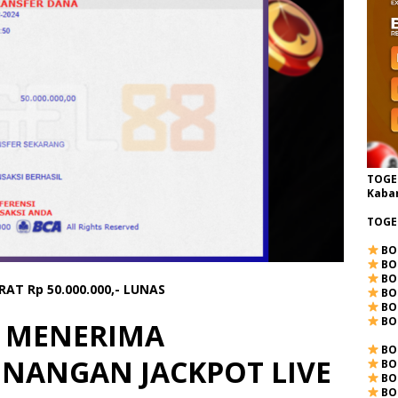
TOGE
Kaba
TOGEL
BO
BO
BO
AT Rp 50.000.000,- LUNAS
BO
BO
BO
 MENERIMA
BO
NANGAN JACKPOT LIVE
BO
BO
BO