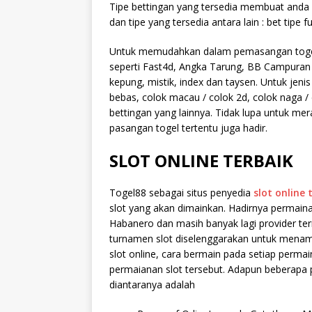
Tipe bettingan yang tersedia membuat anda b
dan tipe yang tersedia antara lain : bet tipe fu
Untuk memudahkan dalam pemasangan togel o
seperti Fast4d, Angka Tarung, BB Campuran 
kepung, mistik, index dan taysen. Untuk jeni
bebas, colok macau / colok 2d, colok naga / c
bettingan yang lainnya. Tidak lupa untuk mer
pasangan togel tertentu juga hadir.
SLOT ONLINE TERBAIK
Togel88 sebagai situs penyedia
slot online 
slot yang akan dimainkan. Hadirnya permaina
Habanero dan masih banyak lagi provider tern
turnamen slot diselenggarakan untuk menam
slot online, cara bermain pada setiap per
permaianan slot tersebut. Adapun beberapa 
diantaranya adalah