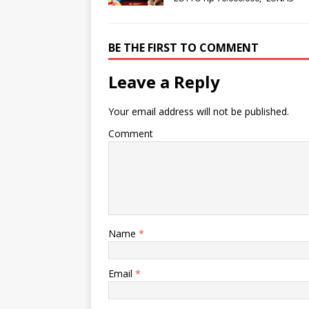
BE THE FIRST TO COMMENT
Leave a Reply
Your email address will not be published.
Comment
Name
*
Email
*