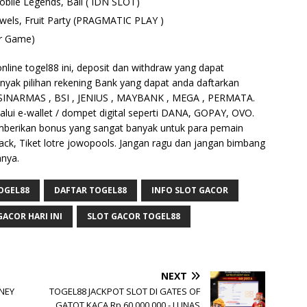
bile Legends, Bali ( IDN SLOT)
ewels, Fruit Party (PRAGMATIC PLAY )
er Game)
nline togel88 ini, deposit dan withdraw yang dapat
banyak pilihan rekening Bank yang dapat anda daftarkan
, SINARMAS , BSI , JENIUS , MAYBANK , MEGA , PERMATA.
lalui e-wallet / dompet digital seperti DANA, GOPAY, OVO.
emberikan bonus yang sangat banyak untuk para pemain
back, Tiket lotre jowopools. Jangan ragu dan jangan bimbang
nnya.
OGEL88
DAFTAR TOGEL88
INFO SLOT GACOR
GACOR HARI INI
SLOT GACOR TOGEL88
NEXT
NEY
TOGEL88 JACKPOT SLOT DI GATES OF
GATOT KACA Rp 60.000.000,- LUNAS