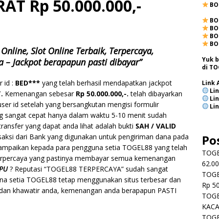
T Rp 50.000.000,-
BO
BO
BO
BO
BO
Online, Slot Online Terbaik, Terpercaya,
Yuk b
a – Jackpot berapapun pasti dibayar”
di TO
 id :
BED***
yang telah berhasil mendapatkan jackpot
Link 
Li
.
Kemenangan sebesar
Rp 50.000.000,-.
telah dibayarkan
Li
er id setelah yang bersangkutan mengisi formulir
Lin
ng sangat cepat hanya dalam waktu 5-10 menit sudah
transfer yang dapat anda lihat adalah bukti
SAH / VALID
nsaksi dari Bank yang digunakan untuk pengiriman dana pada
Po
i sampaikan kepada para pengguna setia TOGEL88 yang telah
TOGE
Terpercaya yang pastinya membayar semua kemenangan
62.0
IPU
? Reputasi “TOGEL88 TERPERCAYA” sudah sangat
TOGE
una setia TOGEL88 tetap menggunakan situs terbesar dan
Rp 5
as dan khawatir anda, kemenangan anda berapapun PASTI
TOGE
KACA
TOGE