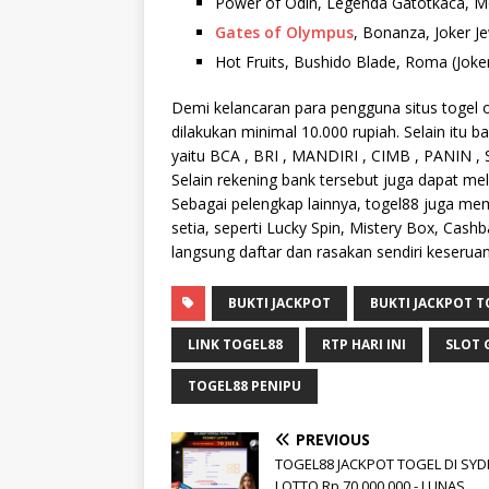
Power of Odin, Legenda Gatotkaca, Mo
Gates of Olympus
, Bonanza, Joker J
Hot Fruits, Bushido Blade, Roma (Jok
Demi kelancaran para pengguna situs togel o
dilakukan minimal 10.000 rupiah. Selain itu 
yaitu BCA , BRI , MANDIRI , CIMB , PANIN 
Selain rekening bank tersebut juga dapat me
Sebagai pelengkap lainnya, togel88 juga m
setia, seperti Lucky Spin, Mistery Box, Cash
langsung daftar dan rasakan sendiri keserua
BUKTI JACKPOT
BUKTI JACKPOT T
LINK TOGEL88
RTP HARI INI
SLOT 
TOGEL88 PENIPU
PREVIOUS
TOGEL88 JACKPOT TOGEL DI SYD
LOTTO Rp 70.000.000,- LUNAS