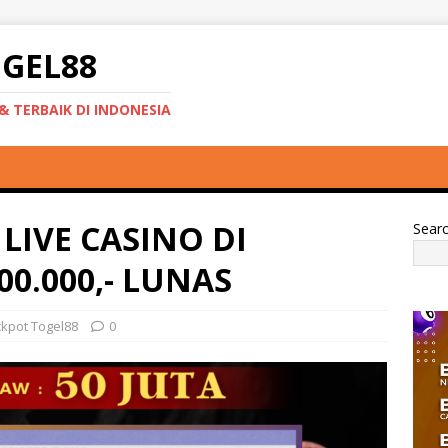
OGEL88
 TERBAIK DI INDONESIA
LIVE CASINO DI
Sear
00.000,- LUNAS
ckpot Togel88
0