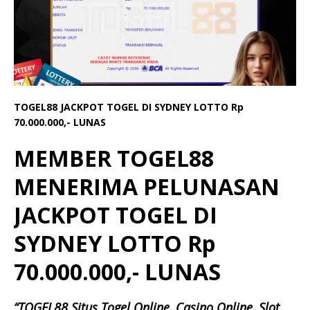
TOGEL88 JACKPOT TOGEL DI SYDNEY LOTTO Rp
70.000.000,- LUNAS
MEMBER TOGEL88
MENERIMA PELUNASAN
JACKPOT TOGEL DI
SYDNEY LOTTO Rp
70.000.000,- LUNAS
“TOGEL88 Situs Togel Online, Casino Online, Slot