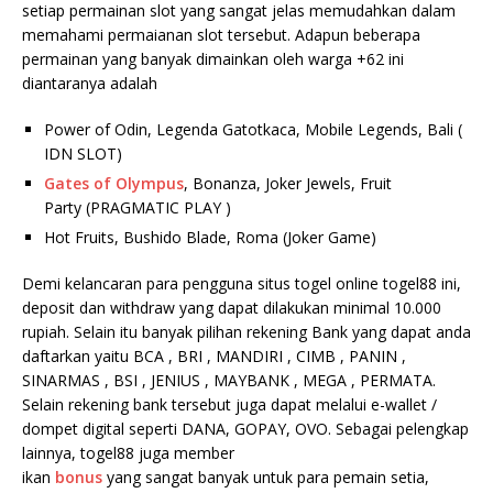
setiap permainan slot yang sangat jelas memudahkan dalam
memahami permaianan slot tersebut. Adapun beberapa
permainan yang banyak dimainkan oleh warga +62 ini
diantaranya adalah
Power of Odin, Legenda Gatotkaca, Mobile Legends, Bali (
IDN SLOT)
Gates of Olympus
, Bonanza, Joker Jewels, Fruit
Party (PRAGMATIC PLAY )
Hot Fruits, Bushido Blade, Roma (Joker Game)
Demi kelancaran para pengguna situs togel online togel88 ini,
deposit dan withdraw yang dapat dilakukan minimal 10.000
rupiah. Selain itu banyak pilihan rekening Bank yang dapat anda
daftarkan yaitu BCA , BRI , MANDIRI , CIMB , PANIN ,
SINARMAS , BSI , JENIUS , MAYBANK , MEGA , PERMATA.
Selain rekening bank tersebut juga dapat melalui e-wallet /
dompet digital seperti DANA, GOPAY, OVO. Sebagai pelengkap
lainnya, togel88 juga member
ikan
bonus
yang sangat banyak untuk para pemain setia,