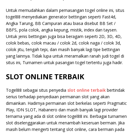
Untuk memudahkan dalam pemasangan togel online ini, situs
togel88 menyediakan generator bettingan seperti Fast4d,
Angka Tarung, BB Campuran atau biasa disebut BB Set /
BBFS, pola colok, angka kepung, mistik, index dan taysen.
Untuk jenis bettingan juga bisa beragam seperti 2D, 3D, 4D,
colok bebas, colok macau / colok 2d, colok naga / colok 3d,
colok jitu, tengah tepi, dan masih banyak lagi tipe bettingan
yang lainnya. Tidak lupa untuk meramalkan ranah judi togel di
situs ini, Turnamen untuk pasangan togel tertentu juga hadir.
SLOT ONLINE TERBAIK
Togel88 sebagai situs penyedia
slot online terbaik
bertindak
serius terhadap penyediaan permainan slot yang akan
dimainkan. Hadirnya permainan slot berkelas seperti Pragmatic
Play, IDN SLOT, Habanero dan masih banyak lagi provider
ternama yang ada di slot online togel88 ini. Berbagai turnamen
slot diselenggarakan untuk menambah keseruan bermain. Jika
masih belum mengerti tentang slot online, cara bermain pada