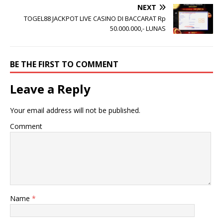
NEXT
TOGEL88 JACKPOT LIVE CASINO DI BACCARAT Rp
50.000.000,- LUNAS
BE THE FIRST TO COMMENT
Leave a Reply
Your email address will not be published.
Comment
Name
*