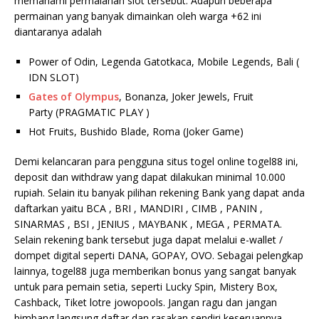
memahami permaianan slot tersebut. Adapun beberapa
permainan yang banyak dimainkan oleh warga +62 ini
diantaranya adalah
Power of Odin, Legenda Gatotkaca, Mobile Legends, Bali (
IDN SLOT)
Gates of Olympus
, Bonanza, Joker Jewels, Fruit
Party (PRAGMATIC PLAY )
Hot Fruits, Bushido Blade, Roma (Joker Game)
Demi kelancaran para pengguna situs togel online togel88 ini,
deposit dan withdraw yang dapat dilakukan minimal 10.000
rupiah. Selain itu banyak pilihan rekening Bank yang dapat anda
daftarkan yaitu BCA , BRI , MANDIRI , CIMB , PANIN ,
SINARMAS , BSI , JENIUS , MAYBANK , MEGA , PERMATA.
Selain rekening bank tersebut juga dapat melalui e-wallet /
dompet digital seperti DANA, GOPAY, OVO. Sebagai pelengkap
lainnya, togel88 juga memberikan bonus yang sangat banyak
untuk para pemain setia, seperti Lucky Spin, Mistery Box,
Cashback, Tiket lotre jowopools. Jangan ragu dan jangan
bimbang langsung daftar dan rasakan sendiri keseruannya.