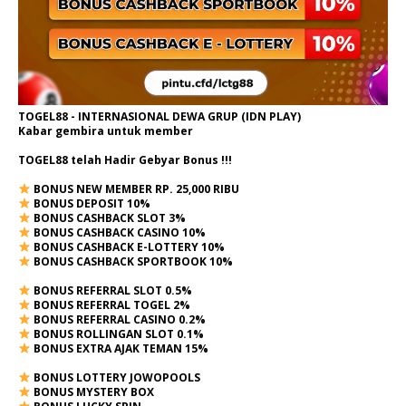
TOGEL88 - INTERNASIONAL DEWA GRUP (IDN PLAY)
Kabar gembira untuk member
TOGEL88 telah Hadir Gebyar Bonus !!!
BONUS NEW MEMBER RP. 25,000 RIBU
BONUS DEPOSIT 10%
BONUS CASHBACK SLOT 3%
BONUS CASHBACK CASINO 10%
BONUS CASHBACK E-LOTTERY 10%
BONUS CASHBACK SPORTBOOK 10%
BONUS REFERRAL SLOT 0.5%
BONUS REFERRAL TOGEL 2%
BONUS REFERRAL CASINO 0.2%
BONUS ROLLINGAN SLOT 0.1%
BONUS EXTRA AJAK TEMAN 15%
BONUS LOTTERY JOWOPOOLS
BONUS MYSTERY BOX