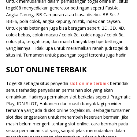
Untuk memudahkan dalam pemasangan togel online ini, situs
togel88 menyediakan generator bettingan seperti Fast4d,
Angka Tarung, BB Campuran atau biasa disebut BB Set /
BBFS, pola colok, angka kepung, mistik, index dan taysen.
Untuk jenis bettingan juga bisa beragam seperti 2D, 3D, 4D,
colok bebas, colok macau / colok 2d, colok naga / colok 3d,
colok jitu, tengah tepi, dan masih banyak lagi tipe bettingan
yang lainnya. Tidak lupa untuk meramalkan ranah judi togel di
situs ini, Turnamen untuk pasangan togel tertentu juga hadir.
SLOT ONLINE TERBAIK
Togel88 sebagai situs penyedia
slot online terbaik
bertindak
serius terhadap penyediaan permainan slot yang akan
dimainkan. Hadirnya permainan slot berkelas seperti Pragmatic
Play, IDN SLOT, Habanero dan masih banyak lagi provider
ternama yang ada di slot online togel88 ini. Berbagai turnamen
slot diselenggarakan untuk menambah keseruan bermain. Jika
masih belum mengerti tentang slot online, cara bermain pada
setiap permainan slot yang sangat jelas memudahkan dalam