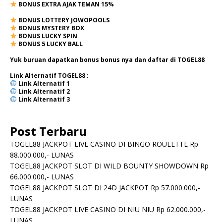
BONUS EXTRA AJAK TEMAN 15%
BONUS LOTTERY JOWOPOOLS
BONUS MYSTERY BOX
BONUS LUCKY SPIN
BONUS 5 LUCKY BALL
Yuk buruan dapatkan bonus bonus nya dan daftar di TOGEL88
Link Alternatif TOGEL88 :
Link Alternatif
1
Link Alternatif
2
Link Alternatif 3
Post Terbaru
TOGEL88 JACKPOT LIVE CASINO DI BINGO ROULETTE Rp
88.000.000,- LUNAS
TOGEL88 JACKPOT SLOT DI WILD BOUNTY SHOWDOWN Rp
66.000.000,- LUNAS
TOGEL88 JACKPOT SLOT DI 24D JACKPOT Rp 57.000.000,-
LUNAS
TOGEL88 JACKPOT LIVE CASINO DI NIU NIU Rp 62.000.000,-
LUNAS