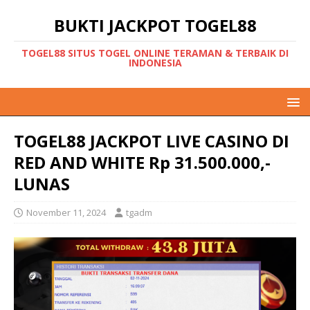
BUKTI JACKPOT TOGEL88
TOGEL88 SITUS TOGEL ONLINE TERAMAN & TERBAIK DI
INDONESIA
TOGEL88 JACKPOT LIVE CASINO DI
RED AND WHITE Rp 31.500.000,-
LUNAS
November 11, 2024
tgadm