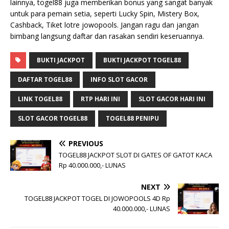
lainnya, togel88 juga memberikan bonus yang sangat banyak
untuk para pemain setia, seperti Lucky Spin, Mistery Box,
Cashback, Tiket lotre jowopools. Jangan ragu dan jangan
bimbang langsung daftar dan rasakan sendiri keseruannya.
BUKTI JACKPOT
BUKTI JACKPOT TOGEL88
DAFTAR TOGEL88
INFO SLOT GACOR
LINK TOGEL88
RTP HARI INI
SLOT GACOR HARI INI
SLOT GACOR TOGEL88
TOGEL88 PENIPU
PREVIOUS
TOGEL88 JACKPOT SLOT DI GATES OF GATOT KACA
Rp 40.000.000,- LUNAS
NEXT
TOGEL88 JACKPOT TOGEL DI JOWOPOOLS 4D Rp
40.000.000,- LUNAS