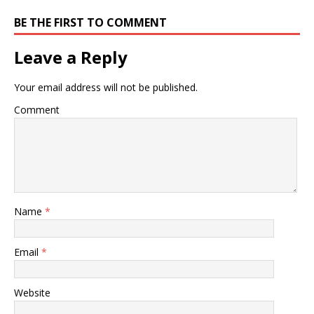
BE THE FIRST TO COMMENT
Leave a Reply
Your email address will not be published.
Comment
Name
*
Email
*
Website