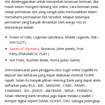
slot diselenggarakan untuk menambah keseruan bermain. Jika
masih belum mengerti tentang slot online, cara bermain pada
setiap permainan slot yang sangat jelas memudahkan dalam
memahami permaianan slot tersebut. Adapun beberapa
permainan yang banyak dimainkan oleh warga +62 ini
diantaranya adalah
Power of Odin, Legenda Gatotkaca, Mobile Legends, Bali (
IDN SLOT)
Gates of Olympus
, Bonanza, Joker Jewels, Fruit
Party (PRAGMATIC PLAY )
Hot Fruits, Bushido Blade, Roma (Joker Game)
Demi kelancaran para pengguna situs togel online togel88 ini,
deposit dan withdraw yang dapat dilakukan minimal 10.000
rupiah. Selain itu banyak pilihan rekening Bank yang dapat anda
daftarkan yaitu BCA , BRI , MANDIRI , CIMB , PANIN ,
SINARMAS , BSI , JENIUS , MAYBANK , MEGA , PERMATA.
Selain rekening bank tersebut juga dapat melalui e-wallet /
dompet digital seperti DANA, GOPAY, OVO. Sebagai pelengkap