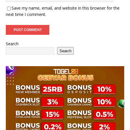
Save my name, email, and website in this browser for the
next time I comment.
Search
Search