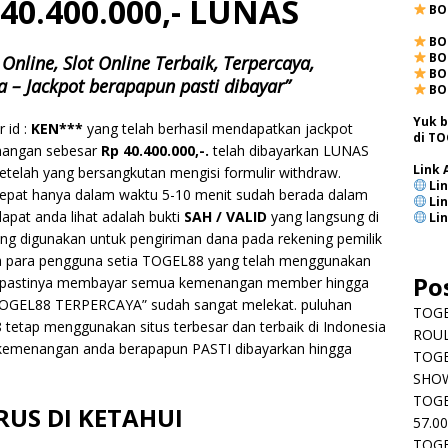
40.400.000,- LUNAS
BO
BO
BO
Online, Slot Online Terbaik, Terpercaya,
BO
a – Jackpot berapapun pasti dibayar”
BO
Yuk b
 id :
KEN***
yang telah berhasil mendapatkan jackpot
di TO
angan sebesar
Rp 40.400.000,-.
telah dibayarkan LUNAS
Link 
etelah yang bersangkutan mengisi formulir withdraw.
Li
cepat hanya dalam waktu 5-10 menit sudah berada dalam
Li
 dapat anda lihat adalah bukti
SAH / VALID
yang langsung di
Lin
yang digunakan untuk pengiriman dana pada rekening pemilik
da para pengguna setia TOGEL88 yang telah menggunakan
Po
ng pastinya membayar semua kemenangan member hingga
TOGEL88 TERPERCAYA” sudah sangat melekat. puluhan
TOGE
 tetap menggunakan situs terbesar dan terbaik di Indonesia
ROUL
, kemenangan anda berapapun PASTI dibayarkan hingga
TOGE
SHOW
TOGE
RUS DI KETAHUI
57.0
TOGE