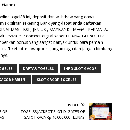
er Game)
nline togel88 ini, deposit dan withdraw yang dapat
banyak pilihan rekening Bank yang dapat anda daftarkan
, SINARMAS , BSI , JENIUS , MAYBANK , MEGA , PERMATA.
lalui e-wallet / dompet digital seperti DANA, GOPAY, OVO.
emberikan bonus yang sangat banyak untuk para pemain
back, Tiket lotre jowopools. Jangan ragu dan jangan bimbang
nnya.
OGEL88
DAFTAR TOGEL88
INFO SLOT GACOR
GACOR HARI INI
SLOT GACOR TOGEL88
NEXT
S OF
TOGEL88 JACKPOT SLOT DI GATES OF
NAS
GATOT KACA Rp 40.000.000,- LUNAS