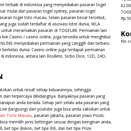
line terbaik di indonesia yang menyediakan pasaran togel
62.0
sar mulai dari pasaran togel sydney, pasaran togel
TOGE
saran togel toto macau. Selain pasaran besar tersebut,
Rp 5
ng juga sudah terdaftar di asosiasi lotre dunia, WLA
untuk meramaikan pasaran di TOGEL88. Permainan lain
Ko
ga live Casino / casino online, juga tersedia untuk menghibur
No c
NLINE menyediakan permainan yang canggih dan terbaru
 berkelas dunia. Casino online juga terdapat permainan
e di indonesia, antara lain Roullete, Sicbo Dice, 12D, 24D,
N
atokan untuk result setiap keluarannya, sehingga
 dan terpercaya dibidangnya. Banyaknya pasaran yang
anapun anda berada. Setiap jam selalu ada pasaran yang
Live
(langsung) dari youtube juga bisa anda saksikan untuk
ran Toto Macau
, pasaran Jakarta, pasaran Jowo Pools.
isa memilih jenis bettingan sesuai dengan keinginan anda,
ll, bet tipe diskon, bet tipe BB, dan bet tipe Prize.