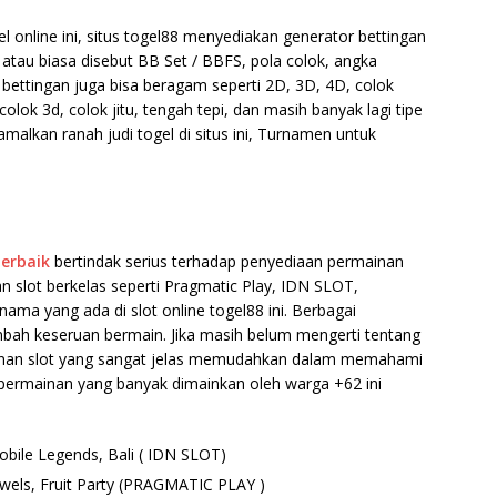
nline ini, situs togel88 menyediakan generator bettingan
atau biasa disebut BB Set / BBFS, pola colok, angka
s bettingan juga bisa beragam seperti 2D, 3D, 4D, colok
olok 3d, colok jitu, tengah tepi, dan masih banyak lagi tipe
amalkan ranah judi togel di situs ini, Turnamen untuk
terbaik
bertindak serius terhadap penyediaan permainan
n slot berkelas seperti Pragmatic Play, IDN SLOT,
ama yang ada di slot online togel88 ini. Berbagai
bah keseruan bermain. Jika masih belum mengerti tentang
mainan slot yang sangat jelas memudahkan dalam memahami
permainan yang banyak dimainkan oleh warga +62 ini
bile Legends, Bali ( IDN SLOT)
ewels, Fruit Party (PRAGMATIC PLAY )