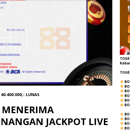
TOGE
Kaba
TOGEL
BO
BO
BO
40.400.000,- LUNAS
BO
BO
BO
 MENERIMA
BO
NANGAN JACKPOT LIVE
BO
BO
BO