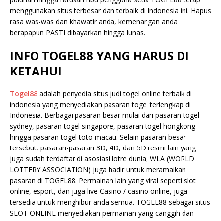
menggunakan situs terbesar dan terbaik di Indonesia ini. Hapus
rasa was-was dan khawatir anda, kemenangan anda
berapapun PASTI dibayarkan hingga lunas.
INFO TOGEL88 YANG HARUS DI
KETAHUI
Togel88
adalah penyedia situs judi togel online terbaik di
indonesia yang menyediakan pasaran togel terlengkap di
Indonesia. Berbagai pasaran besar mulai dari pasaran togel
sydney, pasaran togel singapore, pasaran togel hongkong
hingga pasaran togel toto macau. Selain pasaran besar
tersebut, pasaran-pasaran 3D, 4D, dan 5D resmi lain yang
juga sudah terdaftar di asosiasi lotre dunia, WLA (WORLD
LOTTERY ASSOCIATION) juga hadir untuk meramaikan
pasaran di TOGEL88. Permainan lain yang viral seperti slot
online, esport, dan juga live Casino / casino online, juga
tersedia untuk menghibur anda semua. TOGEL88 sebagai situs
SLOT ONLINE menyediakan permainan yang canggih dan