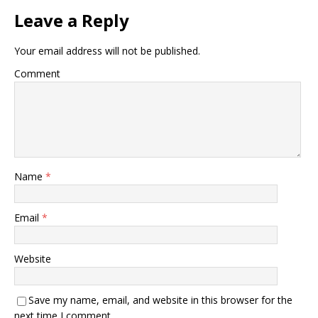
Leave a Reply
Your email address will not be published.
Comment
Name
*
Email
*
Website
Save my name, email, and website in this browser for the
next time I comment.