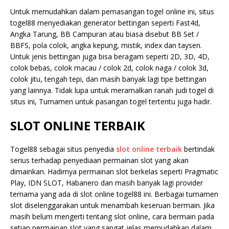
Untuk memudahkan dalam pemasangan togel online ini, situs
togel88 menyediakan generator bettingan seperti Fast4d,
Angka Tarung, BB Campuran atau biasa disebut BB Set /
BBFS, pola colok, angka kepung, mistik, index dan taysen.
Untuk jenis bettingan juga bisa beragam seperti 2D, 3D, 4D,
colok bebas, colok macau / colok 2d, colok naga / colok 3d,
colok jitu, tengah tepi, dan masih banyak lagi tipe bettingan
yang lainnya. Tidak lupa untuk meramalkan ranah judi togel di
situs ini, Turnamen untuk pasangan togel tertentu juga hadir.
SLOT ONLINE TERBAIK
Togel88 sebagai situs penyedia
slot online terbaik
bertindak
serius terhadap penyediaan permainan slot yang akan
dimainkan. Hadirnya permainan slot berkelas seperti Pragmatic
Play, IDN SLOT, Habanero dan masih banyak lagi provider
ternama yang ada di slot online togel88 ini. Berbagai turnamen
slot diselenggarakan untuk menambah keseruan bermain. Jika
masih belum mengerti tentang slot online, cara bermain pada
setiap permainan slot yang sangat jelas memudahkan dalam