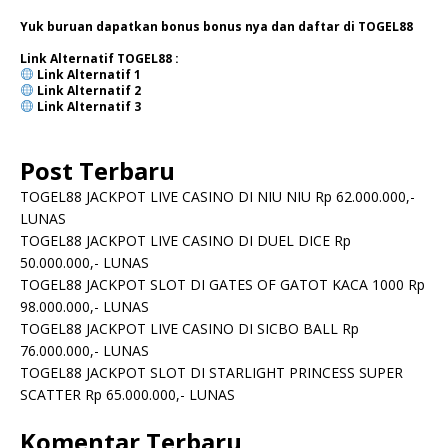
Yuk buruan dapatkan bonus bonus nya dan daftar di TOGEL88
Link Alternatif TOGEL88 :
Link Alternatif
1
Link Alternatif
2
Link Alternatif 3
Post Terbaru
TOGEL88 JACKPOT LIVE CASINO DI NIU NIU Rp 62.000.000,-
LUNAS
TOGEL88 JACKPOT LIVE CASINO DI DUEL DICE Rp
50.000.000,- LUNAS
TOGEL88 JACKPOT SLOT DI GATES OF GATOT KACA 1000 Rp
98.000.000,- LUNAS
TOGEL88 JACKPOT LIVE CASINO DI SICBO BALL Rp
76.000.000,- LUNAS
TOGEL88 JACKPOT SLOT DI STARLIGHT PRINCESS SUPER
SCATTER Rp 65.000.000,- LUNAS
Komentar Terbaru