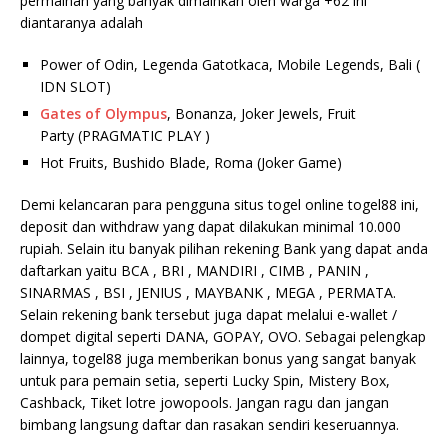
permainan yang banyak dimainkan oleh warga +62 ini
diantaranya adalah
Power of Odin, Legenda Gatotkaca, Mobile Legends, Bali (
IDN SLOT)
Gates of Olympus
, Bonanza, Joker Jewels, Fruit
Party (PRAGMATIC PLAY )
Hot Fruits, Bushido Blade, Roma (Joker Game)
Demi kelancaran para pengguna situs togel online togel88 ini,
deposit dan withdraw yang dapat dilakukan minimal 10.000
rupiah. Selain itu banyak pilihan rekening Bank yang dapat anda
daftarkan yaitu BCA , BRI , MANDIRI , CIMB , PANIN ,
SINARMAS , BSI , JENIUS , MAYBANK , MEGA , PERMATA.
Selain rekening bank tersebut juga dapat melalui e-wallet /
dompet digital seperti DANA, GOPAY, OVO. Sebagai pelengkap
lainnya, togel88 juga memberikan bonus yang sangat banyak
untuk para pemain setia, seperti Lucky Spin, Mistery Box,
Cashback, Tiket lotre jowopools. Jangan ragu dan jangan
bimbang langsung daftar dan rasakan sendiri keseruannya.