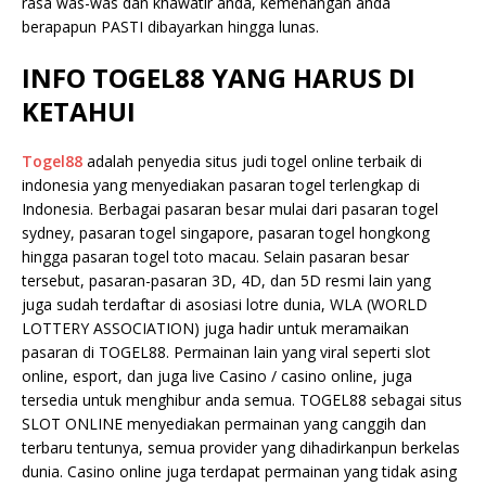
rasa was-was dan khawatir anda, kemenangan anda
berapapun PASTI dibayarkan hingga lunas.
INFO TOGEL88 YANG HARUS DI
KETAHUI
Togel88
adalah penyedia situs judi togel online terbaik di
indonesia yang menyediakan pasaran togel terlengkap di
Indonesia. Berbagai pasaran besar mulai dari pasaran togel
sydney, pasaran togel singapore, pasaran togel hongkong
hingga pasaran togel toto macau. Selain pasaran besar
tersebut, pasaran-pasaran 3D, 4D, dan 5D resmi lain yang
juga sudah terdaftar di asosiasi lotre dunia, WLA (WORLD
LOTTERY ASSOCIATION) juga hadir untuk meramaikan
pasaran di TOGEL88. Permainan lain yang viral seperti slot
online, esport, dan juga live Casino / casino online, juga
tersedia untuk menghibur anda semua. TOGEL88 sebagai situs
SLOT ONLINE menyediakan permainan yang canggih dan
terbaru tentunya, semua provider yang dihadirkanpun berkelas
dunia. Casino online juga terdapat permainan yang tidak asing