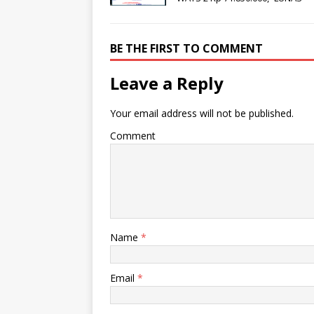
BE THE FIRST TO COMMENT
Leave a Reply
Your email address will not be published.
Comment
Name
*
Email
*