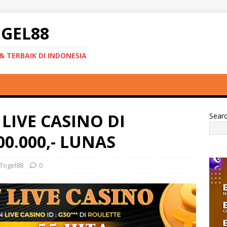
OGEL88
 TERBAIK DI INDONESIA
LIVE CASINO DI
Sear
00.000,- LUNAS
 Togel88
0