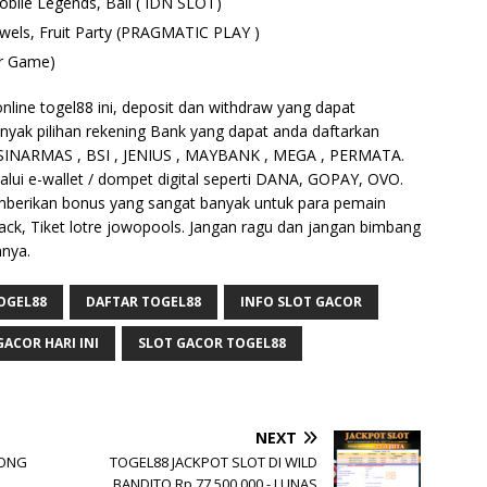
bile Legends, Bali ( IDN SLOT)
ewels, Fruit Party (PRAGMATIC PLAY )
er Game)
nline togel88 ini, deposit dan withdraw yang dapat
banyak pilihan rekening Bank yang dapat anda daftarkan
, SINARMAS , BSI , JENIUS , MAYBANK , MEGA , PERMATA.
lalui e-wallet / dompet digital seperti DANA, GOPAY, OVO.
emberikan bonus yang sangat banyak untuk para pemain
back, Tiket lotre jowopools. Jangan ragu dan jangan bimbang
nnya.
OGEL88
DAFTAR TOGEL88
INFO SLOT GACOR
GACOR HARI INI
SLOT GACOR TOGEL88
NEXT
JONG
TOGEL88 JACKPOT SLOT DI WILD
BANDITO Rp 77.500.000,- LUNAS