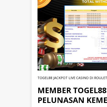
TOGEL88 JACKPOT LIVE CASINO DI ROULETT
MEMBER TOGEL88
PELUNASAN KEME