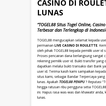
CASINO DI ROULETT
LUNAS
“TOGEL88 Situs Togel Online, Casino 
Terbesar dan Terlengkap di Indonesi
TOGEL88 mengucapkan selamat kepada user
permainan
LIVE CASINO DI ROULETTE
. Ke
oleh pihak TOGEL88 kepada pemilik user id s
Proses pencairan dana berlangsung sangat 
rekening pemilik user id. Bukti transfer yang
dapatkan melalui bukti transaksi dari Bank 
user id. Terima kasih kami sampaikan kepa
situs kami, sebagai Bandar Terpercaya ya
lunas. Apakah
TOGEL88 PENIPU
? Reputasi “
hingga ratusan ribu pengguna setia TOGEL88
ini. Hapus rasa was-was dan khawatir anda
lunas.