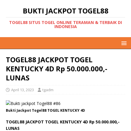
BUKTI JACKPOT TOGEL88
TOGEL88 SITUS TOGEL ONLINE TERAMAN & TERBAIK DI
INDONESIA
TOGEL88 JACKPOT TOGEL
KENTUCKY 4D Rp 50.000.000,-
LUNAS
April 13, 2023
tgadm
Bukti Jackpot Togel88 TOGEL KENTUCKY 4D
TOGEL88 JACKPOT TOGEL KENTUCKY 4D Rp 50.000.000,-
LUNAS