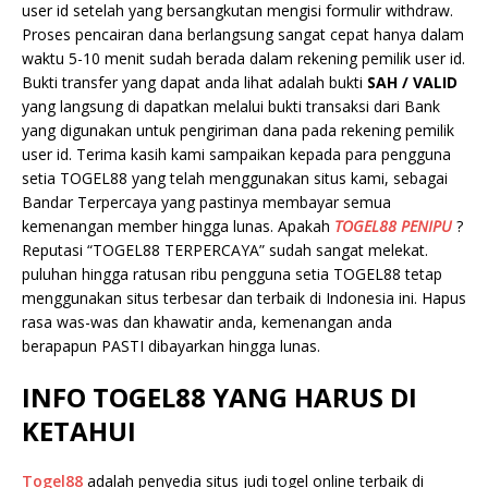
user id setelah yang bersangkutan mengisi formulir withdraw.
Proses pencairan dana berlangsung sangat cepat hanya dalam
waktu 5-10 menit sudah berada dalam rekening pemilik user id.
Bukti transfer yang dapat anda lihat adalah bukti
SAH / VALID
yang langsung di dapatkan melalui bukti transaksi dari Bank
yang digunakan untuk pengiriman dana pada rekening pemilik
user id. Terima kasih kami sampaikan kepada para pengguna
setia TOGEL88 yang telah menggunakan situs kami, sebagai
Bandar Terpercaya yang pastinya membayar semua
kemenangan member hingga lunas. Apakah
TOGEL88 PENIPU
?
Reputasi “TOGEL88 TERPERCAYA” sudah sangat melekat.
puluhan hingga ratusan ribu pengguna setia TOGEL88 tetap
menggunakan situs terbesar dan terbaik di Indonesia ini. Hapus
rasa was-was dan khawatir anda, kemenangan anda
berapapun PASTI dibayarkan hingga lunas.
INFO TOGEL88 YANG HARUS DI
KETAHUI
Togel88
adalah penyedia situs judi togel online terbaik di