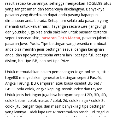
result setiap keluarannya, sehingga menjadikan TOGEL88 situs
yang sangat aman dan terpercaya dibidangnya. Banyaknya
pasaran yang disediakan dapat anda pasang kapanpun,
dimanapun anda berada. Setiap jam selalu ada pasaran yang
menanti untuk keluar hasil. Tayangan secara
Live
(langsung)
dari youtube juga bisa anda saksikan untuk pasaran tertentu
seperti pasaran shio,
pasaran Toto Macau
, pasaran Jakarta,
pasaran Jowo Pools. Tipe bettingan yang tersedia membuat
anda bisa memilih jenis bettingan sesuai dengan keinginan
anda, dan tipe yang tersedia antara lain : bet tipe full, bet tipe
diskon, bet tipe BB, dan bet tipe Prize.
Untuk memudahkan dalam pemasangan togel online ini, situs
togel88 menyediakan generator bettingan seperti Fast4d,
Angka Tarung, BB Campuran atau biasa disebut BB Set /
BBFS, pola colok, angka kepung, mistik, index dan taysen.
Untuk jenis bettingan juga bisa beragam seperti 2D, 3D, 4D,
colok bebas, colok macau / colok 2d, colok naga / colok 3d,
colok jitu, tengah tepi, dan masih banyak lagi tipe bettingan
yang lainnya. Tidak lupa untuk meramalkan ranah judi togel di