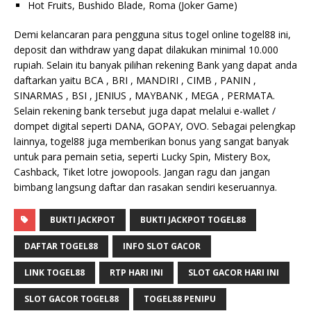
Hot Fruits, Bushido Blade, Roma (Joker Game)
Demi kelancaran para pengguna situs togel online togel88 ini,
deposit dan withdraw yang dapat dilakukan minimal 10.000
rupiah. Selain itu banyak pilihan rekening Bank yang dapat anda
daftarkan yaitu BCA , BRI , MANDIRI , CIMB , PANIN ,
SINARMAS , BSI , JENIUS , MAYBANK , MEGA , PERMATA.
Selain rekening bank tersebut juga dapat melalui e-wallet /
dompet digital seperti DANA, GOPAY, OVO. Sebagai pelengkap
lainnya, togel88 juga memberikan bonus yang sangat banyak
untuk para pemain setia, seperti Lucky Spin, Mistery Box,
Cashback, Tiket lotre jowopools. Jangan ragu dan jangan
bimbang langsung daftar dan rasakan sendiri keseruannya.
BUKTI JACKPOT
BUKTI JACKPOT TOGEL88
DAFTAR TOGEL88
INFO SLOT GACOR
LINK TOGEL88
RTP HARI INI
SLOT GACOR HARI INI
SLOT GACOR TOGEL88
TOGEL88 PENIPU