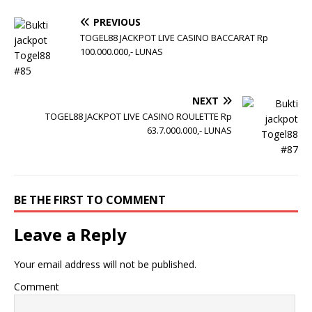
PREVIOUS
TOGEL88 JACKPOT LIVE CASINO BACCARAT Rp
100.000.000,- LUNAS
NEXT
TOGEL88 JACKPOT LIVE CASINO ROULETTE Rp
63.7.000.000,- LUNAS
BE THE FIRST TO COMMENT
Leave a Reply
Your email address will not be published.
Comment