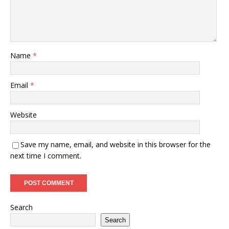
Name
*
Email
*
Website
Save my name, email, and website in this browser for the
next time I comment.
Search
Search