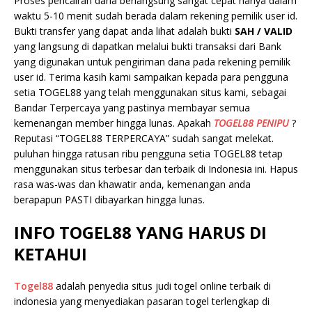
Proses pencairan dana berlangsung sangat cepat hanya dalam
waktu 5-10 menit sudah berada dalam rekening pemilik user id.
Bukti transfer yang dapat anda lihat adalah bukti
SAH / VALID
yang langsung di dapatkan melalui bukti transaksi dari Bank
yang digunakan untuk pengiriman dana pada rekening pemilik
user id. Terima kasih kami sampaikan kepada para pengguna
setia TOGEL88 yang telah menggunakan situs kami, sebagai
Bandar Terpercaya yang pastinya membayar semua
kemenangan member hingga lunas. Apakah
TOGEL88 PENIPU
?
Reputasi “TOGEL88 TERPERCAYA” sudah sangat melekat.
puluhan hingga ratusan ribu pengguna setia TOGEL88 tetap
menggunakan situs terbesar dan terbaik di Indonesia ini. Hapus
rasa was-was dan khawatir anda, kemenangan anda
berapapun PASTI dibayarkan hingga lunas.
INFO TOGEL88 YANG HARUS DI
KETAHUI
Togel88
adalah penyedia situs judi togel online terbaik di
indonesia yang menyediakan pasaran togel terlengkap di