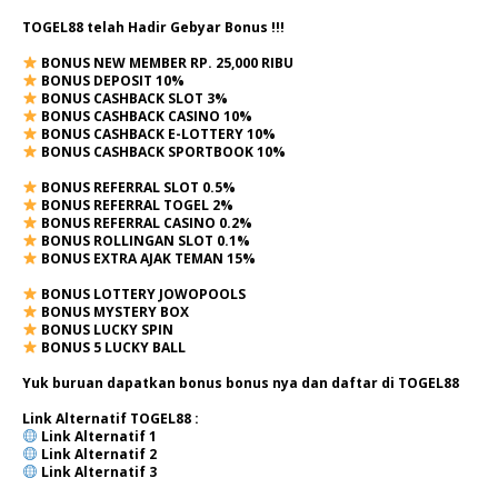
TOGEL88 telah Hadir Gebyar Bonus !!!
BONUS NEW MEMBER RP. 25,000 RIBU
BONUS DEPOSIT 10%
BONUS CASHBACK SLOT 3%
BONUS CASHBACK CASINO 10%
BONUS CASHBACK E-LOTTERY 10%
BONUS CASHBACK SPORTBOOK 10%
BONUS REFERRAL SLOT 0.5%
BONUS REFERRAL TOGEL 2%
BONUS REFERRAL CASINO 0.2%
BONUS ROLLINGAN SLOT 0.1%
BONUS EXTRA AJAK TEMAN 15%
BONUS LOTTERY JOWOPOOLS
BONUS MYSTERY BOX
BONUS LUCKY SPIN
BONUS 5 LUCKY BALL
Yuk buruan dapatkan bonus bonus nya dan daftar di TOGEL88
Link Alternatif TOGEL88 :
Link Alternatif
1
Link Alternatif
2
Link Alternatif 3