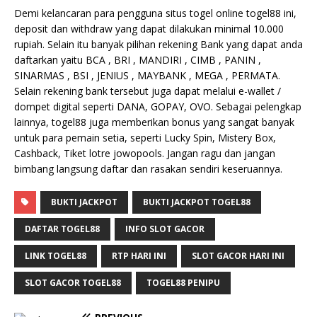
Demi kelancaran para pengguna situs togel online togel88 ini,
deposit dan withdraw yang dapat dilakukan minimal 10.000
rupiah. Selain itu banyak pilihan rekening Bank yang dapat anda
daftarkan yaitu BCA , BRI , MANDIRI , CIMB , PANIN ,
SINARMAS , BSI , JENIUS , MAYBANK , MEGA , PERMATA.
Selain rekening bank tersebut juga dapat melalui e-wallet /
dompet digital seperti DANA, GOPAY, OVO. Sebagai pelengkap
lainnya, togel88 juga memberikan bonus yang sangat banyak
untuk para pemain setia, seperti Lucky Spin, Mistery Box,
Cashback, Tiket lotre jowopools. Jangan ragu dan jangan
bimbang langsung daftar dan rasakan sendiri keseruannya.
BUKTI JACKPOT
BUKTI JACKPOT TOGEL88
DAFTAR TOGEL88
INFO SLOT GACOR
LINK TOGEL88
RTP HARI INI
SLOT GACOR HARI INI
SLOT GACOR TOGEL88
TOGEL88 PENIPU