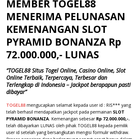
MEMBER TOGEL88
MENERIMA PELUNASAN
KEMENANGAN SLOT
PYRAMID BONANZA Rp
72.000.000,- LUNAS
“TOGEL88 Situs Togel Online, Casino Online, Slot
Online Terbaik, Terpercaya, Terbesar dan
Terlengkap di Indonesia – Jackpot berapapun pasti
dibayar”
TOGEL88
mengucapkan selamat kepada user id : RIS*** yang
telah berhasil mendapatkan jackpot pada permainan
SLOT
PYRAMID BONANZA
. Kemenangan sebesar
Rp
72.000.000
,-.
telah dibayarkan LUNAS oleh pihak TOGEL88 kepada pemilik
user id setelah yang bersangkutan mengisi formulir withdraw.