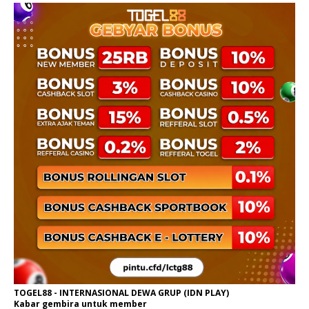
TOGEL88 - INTERNASIONAL DEWA GRUP (IDN PLAY)
Kabar gembira untuk member