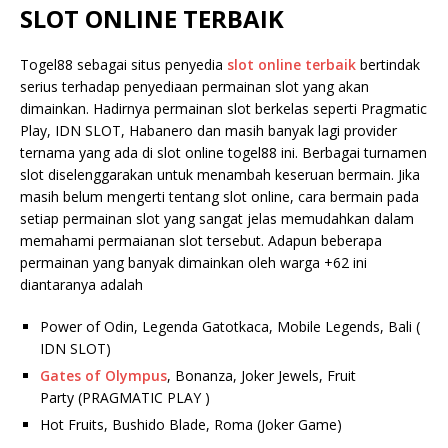
SLOT ONLINE TERBAIK
Togel88 sebagai situs penyedia
slot online terbaik
bertindak
serius terhadap penyediaan permainan slot yang akan
dimainkan. Hadirnya permainan slot berkelas seperti Pragmatic
Play, IDN SLOT, Habanero dan masih banyak lagi provider
ternama yang ada di slot online togel88 ini. Berbagai turnamen
slot diselenggarakan untuk menambah keseruan bermain. Jika
masih belum mengerti tentang slot online, cara bermain pada
setiap permainan slot yang sangat jelas memudahkan dalam
memahami permaianan slot tersebut. Adapun beberapa
permainan yang banyak dimainkan oleh warga +62 ini
diantaranya adalah
Power of Odin, Legenda Gatotkaca, Mobile Legends, Bali (
IDN SLOT)
Gates of Olympus
, Bonanza, Joker Jewels, Fruit
Party (PRAGMATIC PLAY )
Hot Fruits, Bushido Blade, Roma (Joker Game)