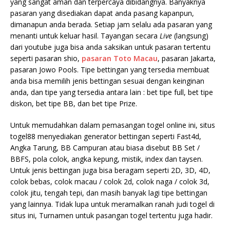
yang sangat aman dan terpercaya dibidangnya. Banyaknya
pasaran yang disediakan dapat anda pasang kapanpun,
dimanapun anda berada. Setiap jam selalu ada pasaran yang
menanti untuk keluar hasil. Tayangan secara
Live
(langsung)
dari youtube juga bisa anda saksikan untuk pasaran tertentu
seperti pasaran shio,
pasaran Toto Macau
, pasaran Jakarta,
pasaran Jowo Pools. Tipe bettingan yang tersedia membuat
anda bisa memilih jenis bettingan sesuai dengan keinginan
anda, dan tipe yang tersedia antara lain : bet tipe full, bet tipe
diskon, bet tipe BB, dan bet tipe Prize.
Untuk memudahkan dalam pemasangan togel online ini, situs
togel88 menyediakan generator bettingan seperti Fast4d,
Angka Tarung, BB Campuran atau biasa disebut BB Set /
BBFS, pola colok, angka kepung, mistik, index dan taysen.
Untuk jenis bettingan juga bisa beragam seperti 2D, 3D, 4D,
colok bebas, colok macau / colok 2d, colok naga / colok 3d,
colok jitu, tengah tepi, dan masih banyak lagi tipe bettingan
yang lainnya. Tidak lupa untuk meramalkan ranah judi togel di
situs ini, Turnamen untuk pasangan togel tertentu juga hadir.