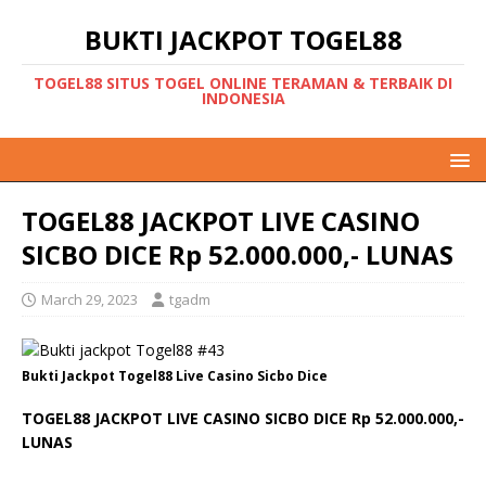
BUKTI JACKPOT TOGEL88
TOGEL88 SITUS TOGEL ONLINE TERAMAN & TERBAIK DI
INDONESIA
TOGEL88 JACKPOT LIVE CASINO
SICBO DICE Rp 52.000.000,- LUNAS
March 29, 2023
tgadm
Bukti Jackpot Togel88 Live Casino Sicbo Dice
TOGEL88 JACKPOT LIVE CASINO SICBO DICE Rp 52.000.000,-
LUNAS