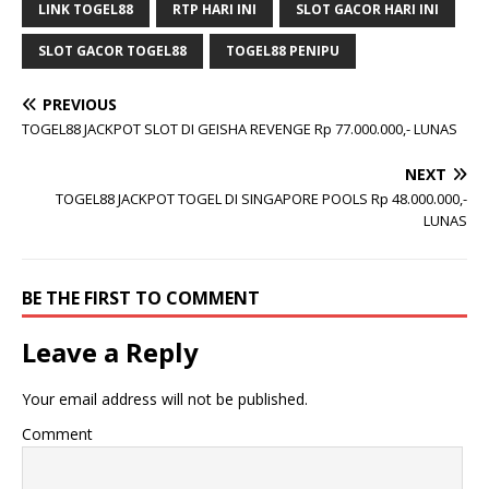
LINK TOGEL88
RTP HARI INI
SLOT GACOR HARI INI
SLOT GACOR TOGEL88
TOGEL88 PENIPU
PREVIOUS
TOGEL88 JACKPOT SLOT DI GEISHA REVENGE Rp 77.000.000,- LUNAS
NEXT
TOGEL88 JACKPOT TOGEL DI SINGAPORE POOLS Rp 48.000.000,-
LUNAS
BE THE FIRST TO COMMENT
Leave a Reply
Your email address will not be published.
Comment