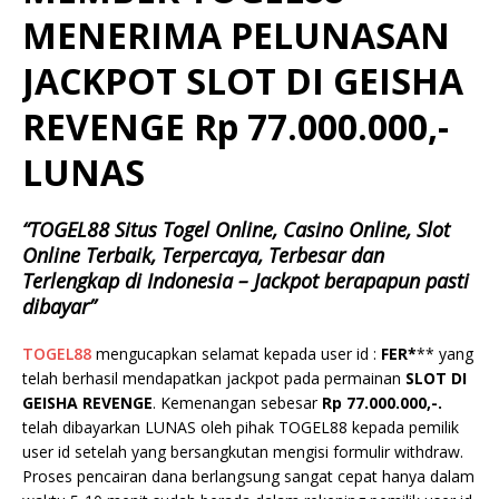
MENERIMA PELUNASAN
JACKPOT SLOT DI GEISHA
REVENGE Rp 77.000.000,-
LUNAS
“TOGEL88 Situs Togel Online, Casino Online, Slot
Online Terbaik, Terpercaya, Terbesar dan
Terlengkap di Indonesia – Jackpot berapapun pasti
dibayar”
TOGEL88
mengucapkan selamat kepada user id :
FER*
** yang
telah berhasil mendapatkan jackpot pada permainan
SLOT DI
GEISHA REVENGE
. Kemenangan sebesar
Rp
77.000.000
,-.
telah dibayarkan LUNAS oleh pihak TOGEL88 kepada pemilik
user id setelah yang bersangkutan mengisi formulir withdraw.
Proses pencairan dana berlangsung sangat cepat hanya dalam