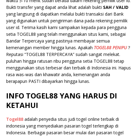
waktu 5-10 menit sudah berada dalam rekening pemilik user id.
Bukti transfer yang dapat anda lihat adalah bukti
SAH / VALID
yang langsung di dapatkan melalui bukti transaksi dari Bank
yang digunakan untuk pengiriman dana pada rekening pemilik
user id. Terima kasih kami sampaikan kepada para pengguna
setia TOGEL88 yang telah menggunakan situs kami, sebagai
Bandar Terpercaya yang pastinya membayar semua
kemenangan member hingga lunas. Apakah
TOGEL88 PENIPU
?
Reputasi “TOGEL88 TERPERCAYA” sudah sangat melekat.
puluhan hingga ratusan ribu pengguna setia TOGEL88 tetap
menggunakan situs terbesar dan terbaik di Indonesia ini. Hapus
rasa was-was dan khawatir anda, kemenangan anda
berapapun PASTI dibayarkan hingga lunas.
INFO TOGEL88 YANG HARUS DI
KETAHUI
Togel88
adalah penyedia situs judi togel online terbaik di
indonesia yang menyediakan pasaran togel terlengkap di
Indonesia. Berbagai pasaran besar mulai dari pasaran togel