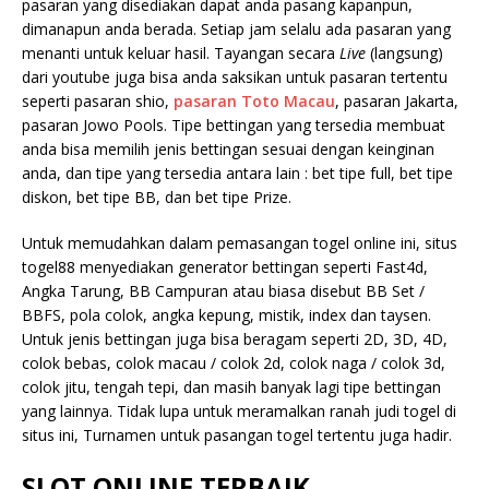
pasaran yang disediakan dapat anda pasang kapanpun,
dimanapun anda berada. Setiap jam selalu ada pasaran yang
menanti untuk keluar hasil. Tayangan secara
Live
(langsung)
dari youtube juga bisa anda saksikan untuk pasaran tertentu
seperti pasaran shio,
pasaran Toto Macau
, pasaran Jakarta,
pasaran Jowo Pools. Tipe bettingan yang tersedia membuat
anda bisa memilih jenis bettingan sesuai dengan keinginan
anda, dan tipe yang tersedia antara lain : bet tipe full, bet tipe
diskon, bet tipe BB, dan bet tipe Prize.
Untuk memudahkan dalam pemasangan togel online ini, situs
togel88 menyediakan generator bettingan seperti Fast4d,
Angka Tarung, BB Campuran atau biasa disebut BB Set /
BBFS, pola colok, angka kepung, mistik, index dan taysen.
Untuk jenis bettingan juga bisa beragam seperti 2D, 3D, 4D,
colok bebas, colok macau / colok 2d, colok naga / colok 3d,
colok jitu, tengah tepi, dan masih banyak lagi tipe bettingan
yang lainnya. Tidak lupa untuk meramalkan ranah judi togel di
situs ini, Turnamen untuk pasangan togel tertentu juga hadir.
SLOT ONLINE TERBAIK