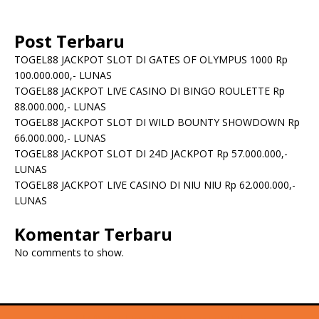
Post Terbaru
TOGEL88 JACKPOT SLOT DI GATES OF OLYMPUS 1000 Rp
100.000.000,- LUNAS
TOGEL88 JACKPOT LIVE CASINO DI BINGO ROULETTE Rp
88.000.000,- LUNAS
TOGEL88 JACKPOT SLOT DI WILD BOUNTY SHOWDOWN Rp
66.000.000,- LUNAS
TOGEL88 JACKPOT SLOT DI 24D JACKPOT Rp 57.000.000,-
LUNAS
TOGEL88 JACKPOT LIVE CASINO DI NIU NIU Rp 62.000.000,-
LUNAS
Komentar Terbaru
No comments to show.