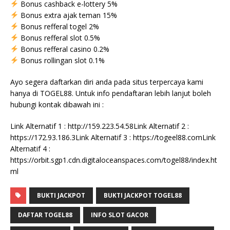
Bonus cashback e-lottery 5%
Bonus extra ajak teman 15%
Bonus refferal togel 2%
Bonus refferal slot 0.5%
Bonus refferal casino 0.2%
Bonus rollingan slot 0.1%
Ayo segera daftarkan diri anda pada situs terpercaya kami
hanya di TOGEL88. Untuk info pendaftaran lebih lanjut boleh
hubungi kontak dibawah ini :
Link Alternatif 1 : http://159.223.54.58Link Alternatif 2 :
https://172.93.186.3Link Alternatif 3 : https://togeel88.comLink
Alternatif 4 :
https://orbit.sgp1.cdn.digitaloceanspaces.com/togel88/index.ht
ml
BUKTI JACKPOT
BUKTI JACKPOT TOGEL88
DAFTAR TOGEL88
INFO SLOT GACOR