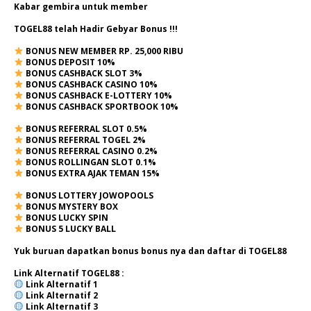
Kabar gembira untuk member
TOGEL88 telah Hadir Gebyar Bonus !!!
BONUS NEW MEMBER RP. 25,000 RIBU
BONUS DEPOSIT 10%
BONUS CASHBACK SLOT 3%
BONUS CASHBACK CASINO 10%
BONUS CASHBACK E-LOTTERY 10%
BONUS CASHBACK SPORTBOOK 10%
BONUS REFERRAL SLOT 0.5%
BONUS REFERRAL TOGEL 2%
BONUS REFERRAL CASINO 0.2%
BONUS ROLLINGAN SLOT 0.1%
BONUS EXTRA AJAK TEMAN 15%
BONUS LOTTERY JOWOPOOLS
BONUS MYSTERY BOX
BONUS LUCKY SPIN
BONUS 5 LUCKY BALL
Yuk buruan dapatkan bonus bonus nya dan daftar di TOGEL88
Link Alternatif TOGEL88 :
Link Alternatif
1
Link Alternatif
2
Link Alternatif 3