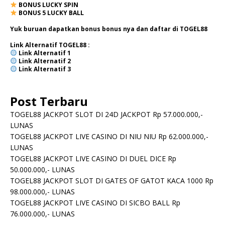
BONUS LUCKY SPIN
BONUS 5 LUCKY BALL
Yuk buruan dapatkan bonus bonus nya dan daftar di TOGEL88
Link Alternatif TOGEL88 :
Link Alternatif
1
Link Alternatif
2
Link Alternatif 3
Post Terbaru
TOGEL88 JACKPOT SLOT DI 24D JACKPOT Rp 57.000.000,-
LUNAS
TOGEL88 JACKPOT LIVE CASINO DI NIU NIU Rp 62.000.000,-
LUNAS
TOGEL88 JACKPOT LIVE CASINO DI DUEL DICE Rp
50.000.000,- LUNAS
TOGEL88 JACKPOT SLOT DI GATES OF GATOT KACA 1000 Rp
98.000.000,- LUNAS
TOGEL88 JACKPOT LIVE CASINO DI SICBO BALL Rp
76.000.000,- LUNAS