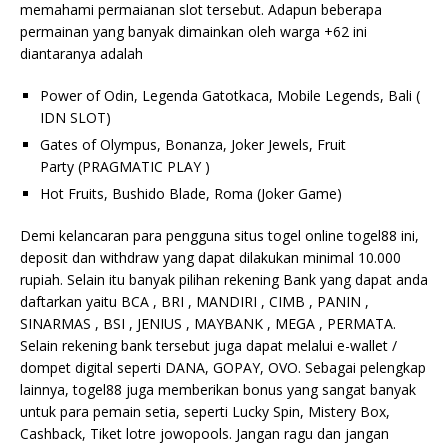
memahami permaianan slot tersebut. Adapun beberapa
permainan yang banyak dimainkan oleh warga +62 ini
diantaranya adalah
Power of Odin, Legenda Gatotkaca, Mobile Legends, Bali (
IDN SLOT)
Gates of Olympus, Bonanza, Joker Jewels, Fruit
Party (PRAGMATIC PLAY )
Hot Fruits, Bushido Blade, Roma (Joker Game)
Demi kelancaran para pengguna situs togel online togel88 ini,
deposit dan withdraw yang dapat dilakukan minimal 10.000
rupiah. Selain itu banyak pilihan rekening Bank yang dapat anda
daftarkan yaitu BCA , BRI , MANDIRI , CIMB , PANIN ,
SINARMAS , BSI , JENIUS , MAYBANK , MEGA , PERMATA.
Selain rekening bank tersebut juga dapat melalui e-wallet /
dompet digital seperti DANA, GOPAY, OVO. Sebagai pelengkap
lainnya, togel88 juga memberikan bonus yang sangat banyak
untuk para pemain setia, seperti Lucky Spin, Mistery Box,
Cashback, Tiket lotre jowopools. Jangan ragu dan jangan