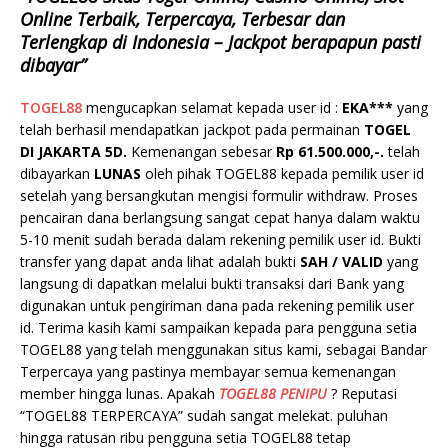
Online Terbaik, Terpercaya, Terbesar dan
Terlengkap di Indonesia – Jackpot berapapun pasti
dibayar”
TOGEL88
mengucapkan selamat kepada user id :
EKA***
yang
telah berhasil mendapatkan jackpot pada permainan
TOGEL
DI JAKARTA 5D.
Kemenangan sebesar
Rp 61.500.000,-.
telah
dibayarkan
LUNAS
oleh pihak TOGEL88 kepada pemilik user id
setelah yang bersangkutan mengisi formulir withdraw. Proses
pencairan dana berlangsung sangat cepat hanya dalam waktu
5-10 menit sudah berada dalam rekening pemilik user id. Bukti
transfer yang dapat anda lihat adalah bukti
SAH / VALID
yang
langsung di dapatkan melalui bukti transaksi dari Bank yang
digunakan untuk pengiriman dana pada rekening pemilik user
id. Terima kasih kami sampaikan kepada para pengguna setia
TOGEL88 yang telah menggunakan situs kami, sebagai Bandar
Terpercaya yang pastinya membayar semua kemenangan
member hingga lunas. Apakah
TOGEL88 PENIPU
? Reputasi
“TOGEL88 TERPERCAYA” sudah sangat melekat. puluhan
hingga ratusan ribu pengguna setia TOGEL88 tetap