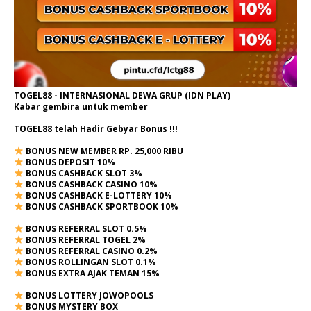
TOGEL88 - INTERNASIONAL DEWA GRUP (IDN PLAY)
Kabar gembira untuk member
TOGEL88 telah Hadir Gebyar Bonus !!!
BONUS NEW MEMBER RP. 25,000 RIBU
BONUS DEPOSIT 10%
BONUS CASHBACK SLOT 3%
BONUS CASHBACK CASINO 10%
BONUS CASHBACK E-LOTTERY 10%
BONUS CASHBACK SPORTBOOK 10%
BONUS REFERRAL SLOT 0.5%
BONUS REFERRAL TOGEL 2%
BONUS REFERRAL CASINO 0.2%
BONUS ROLLINGAN SLOT 0.1%
BONUS EXTRA AJAK TEMAN 15%
BONUS LOTTERY JOWOPOOLS
BONUS MYSTERY BOX