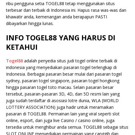
ribu pengguna setia TOGEL88 tetap menggunakan situs
terbesar dan terbaik di Indonesia ini. Hapus rasa was-was dan
khawatir anda, kemenangan anda berapapun PASTI
dibayarkan hingga lunas.
INFO TOGEL88 YANG HARUS DI
KETAHUI
Togel88
adalah penyedia situs judi togel online terbaik di
indonesia yang menyediakan pasaran togel terlengkap di
Indonesia. Berbagai pasaran besar mulai dari pasaran togel
sydney, pasaran togel singapore, pasaran togel hongkong
hingga pasaran togel toto macau. Selain pasaran besar
tersebut, pasaran-pasaran 3D, 4D, dan 5D resmi lain yang
juga sudah terdaftar di asosiasi lotre dunia, WLA (WORLD
LOTTERY ASSOCIATION) juga hadir untuk meramaikan
pasaran di TOGEL88. Permainan lain yang viral seperti slot
online, esport, dan juga live Casino / casino online, juga
tersedia untuk menghibur anda semua. TOGEL88 sebagai situs
SLOT ONLINE menyediakan permainan yang canggih dan