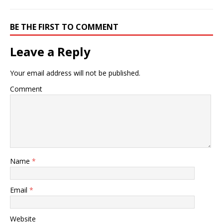
BE THE FIRST TO COMMENT
Leave a Reply
Your email address will not be published.
Comment
Name
*
Email
*
Website