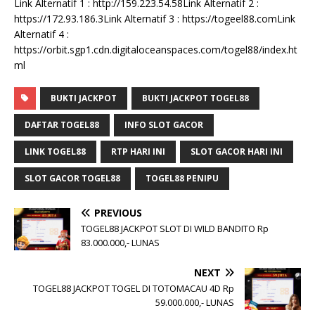
Link Alternatif 1 : http://159.223.54.58Link Alternatif 2 :
https://172.93.186.3Link Alternatif 3 : https://togeel88.comLink
Alternatif 4 :
https://orbit.sgp1.cdn.digitaloceanspaces.com/togel88/index.ht
ml
BUKTI JACKPOT
BUKTI JACKPOT TOGEL88
DAFTAR TOGEL88
INFO SLOT GACOR
LINK TOGEL88
RTP HARI INI
SLOT GACOR HARI INI
SLOT GACOR TOGEL88
TOGEL88 PENIPU
PREVIOUS
TOGEL88 JACKPOT SLOT DI WILD BANDITO Rp
83.000.000,- LUNAS
NEXT
TOGEL88 JACKPOT TOGEL DI TOTOMACAU 4D Rp
59.000.000,- LUNAS