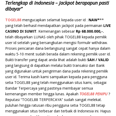
Terlengkap di Indonesia – Jackpot berapapun pasti
dibayar”
TOGEL88
mengucapkan selamat kepada user id :
NAW*
**
yang telah berhasil mendapatkan jackpot pada permainan
LIVE
CASINO DI SUWIT
. Kemenangan sebesar
Rp
68.000.000
,-.
telah dibayarkan LUNAS oleh pihak TOGEL88 kepada pemilik
user id setelah yang bersangkutan mengisi formulir withdraw.
Proses pencairan dana berlangsung sangat cepat hanya dalam
waktu 5-10 menit sudah berada dalam rekening pemilik user id.
Bukti transfer yang dapat anda lihat adalah bukti
SAH / VALID
yang langsung di dapatkan melalui bukti transaksi dari Bank
yang digunakan untuk pengiriman dana pada rekening pemilik
user id. Terima kasih kami sampaikan kepada para pengguna
setia TOGEL88 yang telah menggunakan situs kami, sebagai
Bandar Terpercaya yang pastinya membayar semua
kemenangan member hingga lunas. Apakah
TOGEL88 PENIPU
?
Reputasi “TOGEL88 TERPERCAYA” sudah sangat melekat.
puluhan hingga ratusan ribu pengguna setia TOGEL88 tetap
menggunakan situs terbesar dan terbaik di Indonesia ini. Hapus