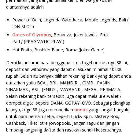
permainan yang banyak dimainkan oleh warga +62 ini
diantaranya adalah
Power of Odin, Legenda Gatotkaca, Mobile Legends, Bali (
IDN SLOT)
Gates of Olympus
, Bonanza, Joker Jewels, Fruit
Party (PRAGMATIC PLAY )
Hot Fruits, Bushido Blade, Roma (Joker Game)
Demi kelancaran para pengguna situs togel online togel88 ini,
deposit dan withdraw yang dapat dilakukan minimal 10.000
rupiah. Selain itu banyak pilihan rekening Bank yang dapat anda
daftarkan yaitu BCA , BRI , MANDIRI , CIMB , PANIN ,
SINARMAS , BSI , JENIUS , MAYBANK , MEGA , PERMATA.
Selain rekening bank tersebut juga dapat melalui e-wallet /
dompet digital seperti DANA, GOPAY, OVO. Sebagai pelengkap
lainnya, togel88 juga memberikan
bonus
yang sangat banyak
untuk para pemain setia, seperti Lucky Spin, Mistery Box,
Cashback, Tiket lotre jowopools. Jangan ragu dan jangan
bimbang langsung daftar dan rasakan sendiri keseruannya.