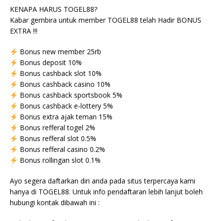
KENAPA HARUS TOGEL88?
Kabar gembira untuk member TOGEL88 telah Hadir BONUS
EXTRA !!!
Bonus new member 25rb
Bonus deposit 10%
Bonus cashback slot 10%
Bonus cashback casino 10%
Bonus cashback sportsbook 5%
Bonus cashback e-lottery 5%
Bonus extra ajak teman 15%
Bonus refferal togel 2%
Bonus refferal slot 0.5%
Bonus refferal casino 0.2%
Bonus rollingan slot 0.1%
Ayo segera daftarkan diri anda pada situs terpercaya kami
hanya di TOGEL88. Untuk info pendaftaran lebih lanjut boleh
hubungi kontak dibawah ini :