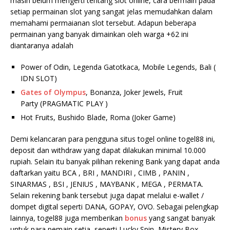
masih belum mengerti tentang slot online, cara bermain pada
setiap permainan slot yang sangat jelas memudahkan dalam
memahami permaianan slot tersebut. Adapun beberapa
permainan yang banyak dimainkan oleh warga +62 ini
diantaranya adalah
Power of Odin, Legenda Gatotkaca, Mobile Legends, Bali (
IDN SLOT)
Gates of Olympus
, Bonanza, Joker Jewels, Fruit
Party (PRAGMATIC PLAY )
Hot Fruits, Bushido Blade, Roma (Joker Game)
Demi kelancaran para pengguna situs togel online togel88 ini,
deposit dan withdraw yang dapat dilakukan minimal 10.000
rupiah. Selain itu banyak pilihan rekening Bank yang dapat anda
daftarkan yaitu BCA , BRI , MANDIRI , CIMB , PANIN ,
SINARMAS , BSI , JENIUS , MAYBANK , MEGA , PERMATA.
Selain rekening bank tersebut juga dapat melalui e-wallet /
dompet digital seperti DANA, GOPAY, OVO. Sebagai pelengkap
lainnya, togel88 juga memberikan
bonus
yang sangat banyak
untuk para pemain setia, seperti Lucky Spin, Mistery Box,