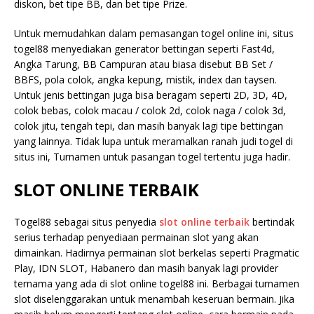
diskon, bet tipe BB, dan bet tipe Prize.
Untuk memudahkan dalam pemasangan togel online ini, situs
togel88 menyediakan generator bettingan seperti Fast4d,
Angka Tarung, BB Campuran atau biasa disebut BB Set /
BBFS, pola colok, angka kepung, mistik, index dan taysen.
Untuk jenis bettingan juga bisa beragam seperti 2D, 3D, 4D,
colok bebas, colok macau / colok 2d, colok naga / colok 3d,
colok jitu, tengah tepi, dan masih banyak lagi tipe bettingan
yang lainnya. Tidak lupa untuk meramalkan ranah judi togel di
situs ini, Turnamen untuk pasangan togel tertentu juga hadir.
SLOT ONLINE TERBAIK
Togel88 sebagai situs penyedia
slot online terbaik
bertindak
serius terhadap penyediaan permainan slot yang akan
dimainkan. Hadirnya permainan slot berkelas seperti Pragmatic
Play, IDN SLOT, Habanero dan masih banyak lagi provider
ternama yang ada di slot online togel88 ini. Berbagai turnamen
slot diselenggarakan untuk menambah keseruan bermain. Jika