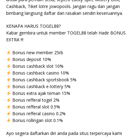
Cashback, Tiket lotre jowopools. Jangan ragu dan jangan
bimbang langsung daftar dan rasakan sendiri keseruannya.
KENAPA HARUS TOGEL88?
Kabar gembira untuk member TOGEL88 telah Hadir BONUS
EXTRA !!!
Bonus new member 25rb
Bonus deposit 10%
Bonus cashback slot 10%
Bonus cashback casino 10%
Bonus cashback sportsbook 5%
Bonus cashback e-lottery 5%
Bonus extra ajak teman 15%
Bonus refferal togel 2%
Bonus refferal slot 0.5%
Bonus refferal casino 0.2%
Bonus rollingan slot 0.1%
Ayo segera daftarkan diri anda pada situs terpercaya kami