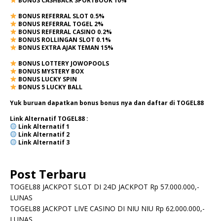
BONUS CASHBACK SPORTBOOK 10%
BONUS REFERRAL SLOT 0.5%
BONUS REFERRAL TOGEL 2%
BONUS REFERRAL CASINO 0.2%
BONUS ROLLINGAN SLOT 0.1%
BONUS EXTRA AJAK TEMAN 15%
BONUS LOTTERY JOWOPOOLS
BONUS MYSTERY BOX
BONUS LUCKY SPIN
BONUS 5 LUCKY BALL
Yuk buruan dapatkan bonus bonus nya dan daftar di TOGEL88
Link Alternatif TOGEL88 :
Link Alternatif
1
Link Alternatif
2
Link Alternatif 3
Post Terbaru
TOGEL88 JACKPOT SLOT DI 24D JACKPOT Rp 57.000.000,-
LUNAS
TOGEL88 JACKPOT LIVE CASINO DI NIU NIU Rp 62.000.000,-
LUNAS