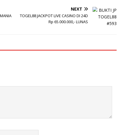
NEXT
 MANIA
TOGEL88 JACKPOT LIVE CASINO DI 24D
Rp 65.000.000,- LUNAS