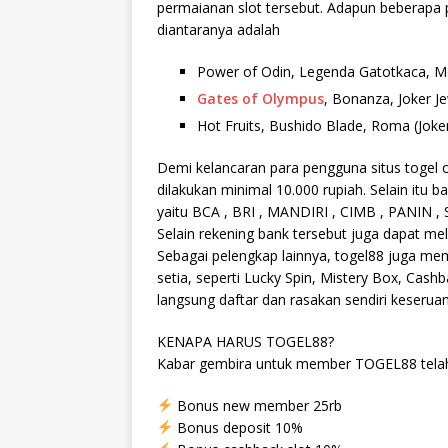
permaianan slot tersebut. Adapun beberapa 
diantaranya adalah
Power of Odin, Legenda Gatotkaca, Mo
Gates of Olympus
, Bonanza, Joker J
Hot Fruits, Bushido Blade, Roma (Jok
Demi kelancaran para pengguna situs togel o
dilakukan minimal 10.000 rupiah. Selain itu 
yaitu BCA , BRI , MANDIRI , CIMB , PANIN 
Selain rekening bank tersebut juga dapat me
Sebagai pelengkap lainnya, togel88 juga m
setia, seperti Lucky Spin, Mistery Box, Cash
langsung daftar dan rasakan sendiri keserua
KENAPA HARUS TOGEL88?
Kabar gembira untuk member TOGEL88 telah
Bonus new member 25rb
Bonus deposit 10%