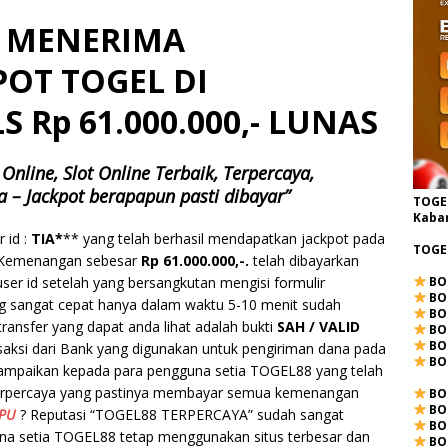
 MENERIMA
OT TOGEL DI
Rp 61.000.000,- LUNAS
Online, Slot Online Terbaik, Terpercaya,
a – Jackpot berapapun pasti dibayar”
TOGE
Kaba
 id :
TIA*
** yang telah berhasil mendapatkan jackpot pada
TOGEL
 Kemenangan sebesar
Rp
61.000.000
,-.
telah dibayarkan
er id setelah yang bersangkutan mengisi formulir
BO
BO
ng sangat cepat hanya dalam waktu 5-10 menit sudah
BO
transfer yang dapat anda lihat adalah bukti
SAH / VALID
BO
BO
nsaksi dari Bank yang digunakan untuk pengiriman dana pada
BO
i sampaikan kepada para pengguna setia TOGEL88 yang telah
Terpercaya yang pastinya membayar semua kemenangan
BO
BO
IPU
? Reputasi “TOGEL88 TERPERCAYA” sudah sangat
BO
una setia TOGEL88 tetap menggunakan situs terbesar dan
BO