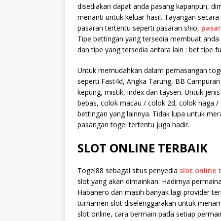
disediakan dapat anda pasang kapanpun, dim
menanti untuk keluar hasil. Tayangan secara
pasaran tertentu seperti pasaran shio,
pasa
Tipe bettingan yang tersedia membuat anda b
dan tipe yang tersedia antara lain : bet tipe fu
Untuk memudahkan dalam pemasangan togel o
seperti Fast4d, Angka Tarung, BB Campuran 
kepung, mistik, index dan taysen. Untuk jeni
bebas, colok macau / colok 2d, colok naga / c
bettingan yang lainnya. Tidak lupa untuk mer
pasangan togel tertentu juga hadir.
SLOT ONLINE TERBAIK
Togel88 sebagai situs penyedia
slot online 
slot yang akan dimainkan. Hadirnya permaina
Habanero dan masih banyak lagi provider tern
turnamen slot diselenggarakan untuk menam
slot online, cara bermain pada setiap per