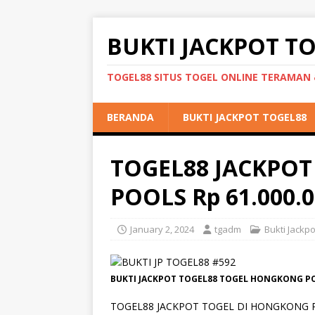
BUKTI JACKPOT T
TOGEL88 SITUS TOGEL ONLINE TERAMAN &
BERANDA
BUKTI JACKPOT TOGEL88
TOGEL88 JACKPO
POOLS Rp 61.000.
January 2, 2024
tgadm
Bukti Jackp
BUKTI JACKPOT TOGEL88 TOGEL HONGKONG P
TOGEL88 JACKPOT TOGEL DI HONGKONG PO