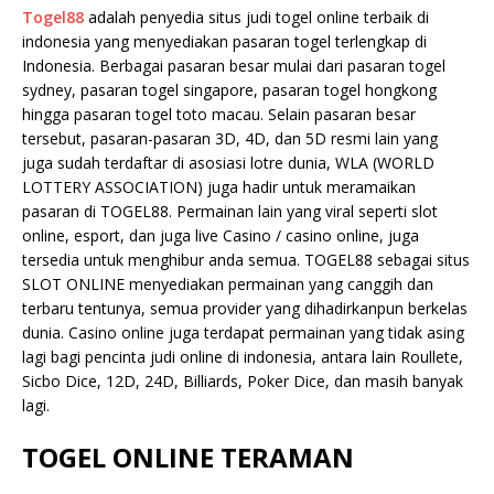
Togel88
adalah penyedia situs judi togel online terbaik di
indonesia yang menyediakan pasaran togel terlengkap di
Indonesia. Berbagai pasaran besar mulai dari pasaran togel
sydney, pasaran togel singapore, pasaran togel hongkong
hingga pasaran togel toto macau. Selain pasaran besar
tersebut, pasaran-pasaran 3D, 4D, dan 5D resmi lain yang
juga sudah terdaftar di asosiasi lotre dunia, WLA (WORLD
LOTTERY ASSOCIATION) juga hadir untuk meramaikan
pasaran di TOGEL88. Permainan lain yang viral seperti slot
online, esport, dan juga live Casino / casino online, juga
tersedia untuk menghibur anda semua. TOGEL88 sebagai situs
SLOT ONLINE menyediakan permainan yang canggih dan
terbaru tentunya, semua provider yang dihadirkanpun berkelas
dunia. Casino online juga terdapat permainan yang tidak asing
lagi bagi pencinta judi online di indonesia, antara lain Roullete,
Sicbo Dice, 12D, 24D, Billiards, Poker Dice, dan masih banyak
lagi.
TOGEL ONLINE TERAMAN