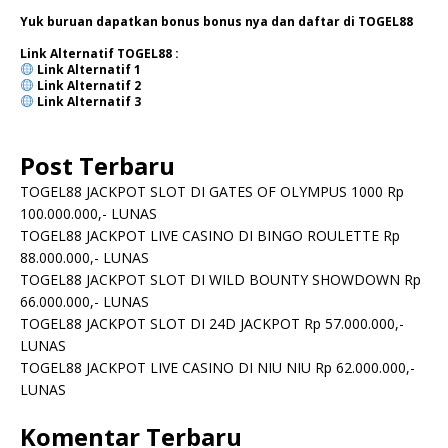
Yuk buruan dapatkan bonus bonus nya dan daftar di TOGEL88
Link Alternatif TOGEL88 :
Link Alternatif
1
Link Alternatif
2
Link Alternatif 3
Post Terbaru
TOGEL88 JACKPOT SLOT DI GATES OF OLYMPUS 1000 Rp
100.000.000,- LUNAS
TOGEL88 JACKPOT LIVE CASINO DI BINGO ROULETTE Rp
88.000.000,- LUNAS
TOGEL88 JACKPOT SLOT DI WILD BOUNTY SHOWDOWN Rp
66.000.000,- LUNAS
TOGEL88 JACKPOT SLOT DI 24D JACKPOT Rp 57.000.000,-
LUNAS
TOGEL88 JACKPOT LIVE CASINO DI NIU NIU Rp 62.000.000,-
LUNAS
Komentar Terbaru