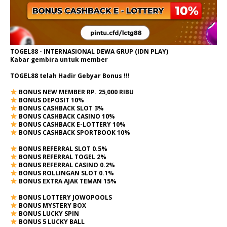
TOGEL88 - INTERNASIONAL DEWA GRUP (IDN PLAY)
Kabar gembira untuk member
TOGEL88 telah Hadir Gebyar Bonus !!!
BONUS NEW MEMBER RP. 25,000 RIBU
BONUS DEPOSIT 10%
BONUS CASHBACK SLOT 3%
BONUS CASHBACK CASINO 10%
BONUS CASHBACK E-LOTTERY 10%
BONUS CASHBACK SPORTBOOK 10%
BONUS REFERRAL SLOT 0.5%
BONUS REFERRAL TOGEL 2%
BONUS REFERRAL CASINO 0.2%
BONUS ROLLINGAN SLOT 0.1%
BONUS EXTRA AJAK TEMAN 15%
BONUS LOTTERY JOWOPOOLS
BONUS MYSTERY BOX
BONUS LUCKY SPIN
BONUS 5 LUCKY BALL