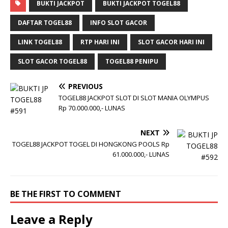
BUKTI JACKPOT
BUKTI JACKPOT TOGEL88
DAFTAR TOGEL88
INFO SLOT GACOR
LINK TOGEL88
RTP HARI INI
SLOT GACOR HARI INI
SLOT GACOR TOGEL88
TOGEL88 PENIPU
PREVIOUS
TOGEL88 JACKPOT SLOT DI SLOT MANIA OLYMPUS
Rp 70.000.000,- LUNAS
NEXT
TOGEL88 JACKPOT TOGEL DI HONGKONG POOLS Rp
61.000.000,- LUNAS
BE THE FIRST TO COMMENT
Leave a Reply