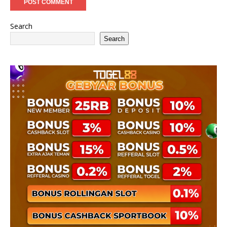
Search
Search