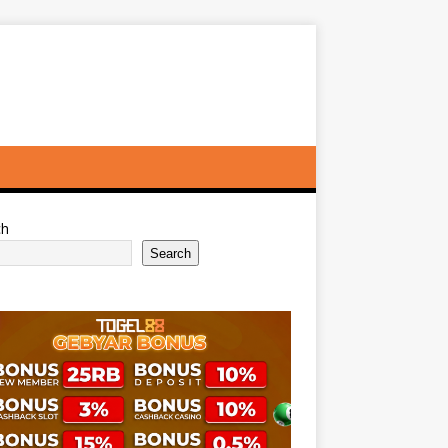
ch
Search