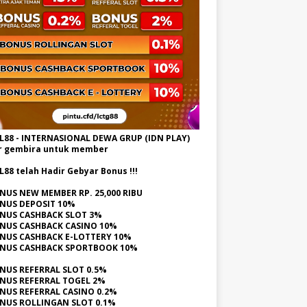
L88 - INTERNASIONAL DEWA GRUP (IDN PLAY)
r gembira untuk member
88 telah Hadir Gebyar Bonus !!!
NUS NEW MEMBER RP. 25,000 RIBU
NUS DEPOSIT 10%
NUS CASHBACK SLOT 3%
NUS CASHBACK CASINO 10%
NUS CASHBACK E-LOTTERY 10%
NUS CASHBACK SPORTBOOK 10%
NUS REFERRAL SLOT 0.5%
NUS REFERRAL TOGEL 2%
NUS REFERRAL CASINO 0.2%
NUS ROLLINGAN SLOT 0.1%