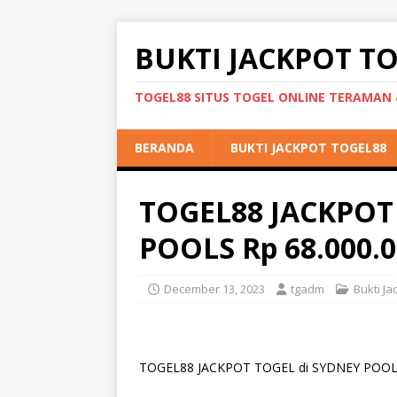
BUKTI JACKPOT T
TOGEL88 SITUS TOGEL ONLINE TERAMAN &
BERANDA
BUKTI JACKPOT TOGEL88
TOGEL88 JACKPOT
POOLS Rp 68.000.
December 13, 2023
tgadm
Bukti Ja
TOGEL88 JACKPOT TOGEL di SYDNEY POOLS