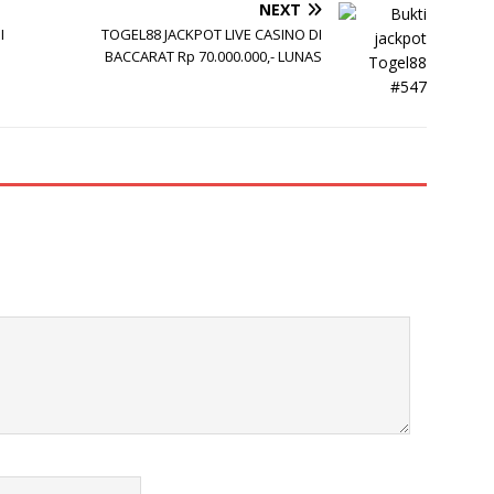
NEXT
I
TOGEL88 JACKPOT LIVE CASINO DI
BACCARAT Rp 70.000.000,- LUNAS