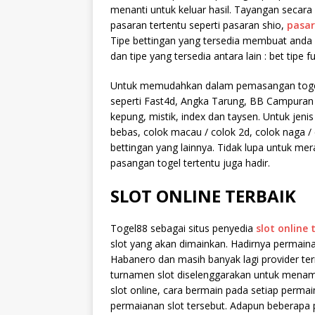
menanti untuk keluar hasil. Tayangan secara
pasaran tertentu seperti pasaran shio,
pasa
Tipe bettingan yang tersedia membuat anda b
dan tipe yang tersedia antara lain : bet tipe fu
Untuk memudahkan dalam pemasangan togel o
seperti Fast4d, Angka Tarung, BB Campuran 
kepung, mistik, index dan taysen. Untuk jeni
bebas, colok macau / colok 2d, colok naga / c
bettingan yang lainnya. Tidak lupa untuk mer
pasangan togel tertentu juga hadir.
SLOT ONLINE TERBAIK
Togel88 sebagai situs penyedia
slot online 
slot yang akan dimainkan. Hadirnya permaina
Habanero dan masih banyak lagi provider tern
turnamen slot diselenggarakan untuk menam
slot online, cara bermain pada setiap per
permaianan slot tersebut. Adapun beberapa 