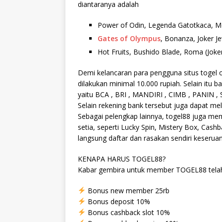
diantaranya adalah
Power of Odin, Legenda Gatotkaca, Mo
Gates of Olympus
, Bonanza, Joker J
Hot Fruits, Bushido Blade, Roma (Jok
Demi kelancaran para pengguna situs togel o
dilakukan minimal 10.000 rupiah. Selain itu 
yaitu BCA , BRI , MANDIRI , CIMB , PANIN 
Selain rekening bank tersebut juga dapat me
Sebagai pelengkap lainnya, togel88 juga m
setia, seperti Lucky Spin, Mistery Box, Cash
langsung daftar dan rasakan sendiri keserua
KENAPA HARUS TOGEL88?
Kabar gembira untuk member TOGEL88 telah
Bonus new member 25rb
Bonus deposit 10%
Bonus cashback slot 10%