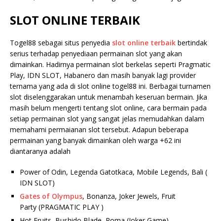
SLOT ONLINE TERBAIK
Togel88 sebagai situs penyedia
slot online terbaik
bertindak
serius terhadap penyediaan permainan slot yang akan
dimainkan. Hadirnya permainan slot berkelas seperti Pragmatic
Play, IDN SLOT, Habanero dan masih banyak lagi provider
ternama yang ada di slot online togel88 ini. Berbagai turnamen
slot diselenggarakan untuk menambah keseruan bermain. Jika
masih belum mengerti tentang slot online, cara bermain pada
setiap permainan slot yang sangat jelas memudahkan dalam
memahami permaianan slot tersebut. Adapun beberapa
permainan yang banyak dimainkan oleh warga +62 ini
diantaranya adalah
Power of Odin, Legenda Gatotkaca, Mobile Legends, Bali (
IDN SLOT)
Gates of Olympus
, Bonanza, Joker Jewels, Fruit
Party (PRAGMATIC PLAY )
Hot Fruits, Bushido Blade, Roma (Joker Game)