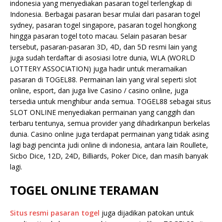
indonesia yang menyediakan pasaran togel terlengkap di
Indonesia. Berbagai pasaran besar mulai dari pasaran togel
sydney, pasaran togel singapore, pasaran togel hongkong
hingga pasaran togel toto macau. Selain pasaran besar
tersebut, pasaran-pasaran 3D, 4D, dan 5D resmi lain yang
juga sudah terdaftar di asosiasi lotre dunia, WLA (WORLD
LOTTERY ASSOCIATION) juga hadir untuk meramaikan
pasaran di TOGEL88. Permainan lain yang viral seperti slot
online, esport, dan juga live Casino / casino online, juga
tersedia untuk menghibur anda semua. TOGEL88 sebagai situs
SLOT ONLINE menyediakan permainan yang canggih dan
terbaru tentunya, semua provider yang dihadirkanpun berkelas
dunia. Casino online juga terdapat permainan yang tidak asing
lagi bagi pencinta judi online di indonesia, antara lain Roullete,
Sicbo Dice, 12D, 24D, Billiards, Poker Dice, dan masih banyak
lagi.
TOGEL ONLINE TERAMAN
Situs resmi pasaran togel
juga dijadikan patokan untuk