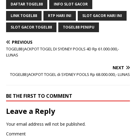
DAFTAR TOGEL88
INFO SLOT GACOR
LINK TOGEL88
RTP HARI INI
SLOT GACOR HARI INI
SLOT GACOR TOGEL88
TOGEL88 PENIPU
PREVIOUS
TOGEL88 JACKPOT TOGEL DI SYDNEY POOLS 4D Rp 61.000.000,-
LUNAS
NEXT
TOGEL88 JACKPOT TOGEL di SYDNEY POOLS Rp 68.000.000,- LUNAS
BE THE FIRST TO COMMENT
Leave a Reply
Your email address will not be published.
Comment