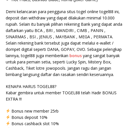
Demi kelancaran para pengguna situs togel online togel88 ini,
deposit dan withdraw yang dapat dilakukan minimal 10.000
rupiah. Selain itu banyak pilihan rekening Bank yang dapat anda
daftarkan yaitu BCA , BRI , MANDIRI , CIMB , PANIN ,
SINARMAS , BSI , JENIUS , MAYBANK , MEGA , PERMATA.
Selain rekening bank tersebut juga dapat melalui e-wallet /
dompet digital seperti DANA, GOPAY, OVO. Sebagai pelengkap
lainnya, togel88 juga memberikan
bonus
yang sangat banyak
untuk para pemain setia, seperti Lucky Spin, Mistery Box,
Cashback, Tiket lotre jowopools. Jangan ragu dan jangan
bimbang langsung daftar dan rasakan sendiri keseruannya.
KENAPA HARUS TOGEL88?
Kabar gembira untuk member TOGEL88 telah Hadir BONUS
EXTRA !!!
Bonus new member 25rb
Bonus deposit 10%
Bonus cashback slot 10%