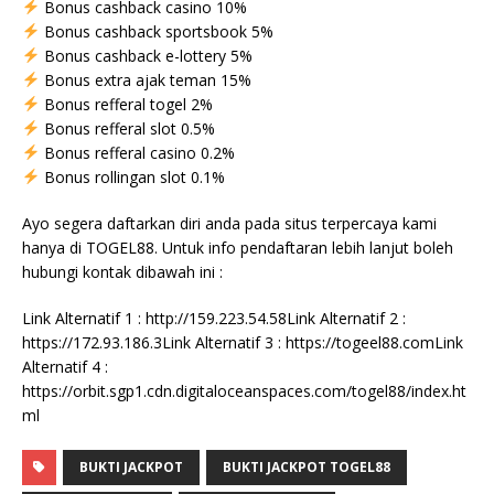
Bonus cashback casino 10%
Bonus cashback sportsbook 5%
Bonus cashback e-lottery 5%
Bonus extra ajak teman 15%
Bonus refferal togel 2%
Bonus refferal slot 0.5%
Bonus refferal casino 0.2%
Bonus rollingan slot 0.1%
Ayo segera daftarkan diri anda pada situs terpercaya kami
hanya di TOGEL88. Untuk info pendaftaran lebih lanjut boleh
hubungi kontak dibawah ini :
Link Alternatif 1 : http://159.223.54.58Link Alternatif 2 :
https://172.93.186.3Link Alternatif 3 : https://togeel88.comLink
Alternatif 4 :
https://orbit.sgp1.cdn.digitaloceanspaces.com/togel88/index.ht
ml
BUKTI JACKPOT
BUKTI JACKPOT TOGEL88