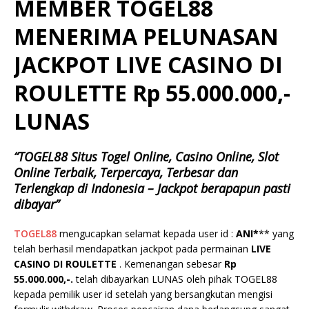
MEMBER TOGEL88
MENERIMA PELUNASAN
JACKPOT LIVE CASINO DI
ROULETTE Rp 55.000.000,-
LUNAS
“TOGEL88 Situs Togel Online, Casino Online, Slot
Online Terbaik, Terpercaya, Terbesar dan
Terlengkap di Indonesia – Jackpot berapapun pasti
dibayar”
TOGEL88
mengucapkan selamat kepada user id :
ANI*
** yang
telah berhasil mendapatkan jackpot pada permainan
LIVE
CASINO DI ROULETTE
. Kemenangan sebesar
Rp
55.000.000
,-.
telah dibayarkan LUNAS oleh pihak TOGEL88
kepada pemilik user id setelah yang bersangkutan mengisi