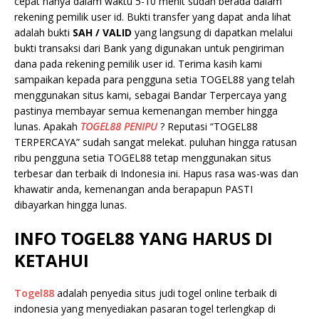
cepat hanya dalam waktu 5-10 menit sudah berada dalam
rekening pemilik user id. Bukti transfer yang dapat anda lihat
adalah bukti
SAH / VALID
yang langsung di dapatkan melalui
bukti transaksi dari Bank yang digunakan untuk pengiriman
dana pada rekening pemilik user id. Terima kasih kami
sampaikan kepada para pengguna setia TOGEL88 yang telah
menggunakan situs kami, sebagai Bandar Terpercaya yang
pastinya membayar semua kemenangan member hingga
lunas. Apakah
TOGEL88 PENIPU
? Reputasi “TOGEL88
TERPERCAYA” sudah sangat melekat. puluhan hingga ratusan
ribu pengguna setia TOGEL88 tetap menggunakan situs
terbesar dan terbaik di Indonesia ini. Hapus rasa was-was dan
khawatir anda, kemenangan anda berapapun PASTI
dibayarkan hingga lunas.
INFO TOGEL88 YANG HARUS DI
KETAHUI
Togel88
adalah penyedia situs judi togel online terbaik di
indonesia yang menyediakan pasaran togel terlengkap di