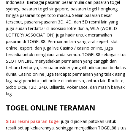
Indonesia. Berbagai pasaran besar mulai dari pasaran togel
sydney, pasaran togel singapore, pasaran togel hongkong
hingga pasaran togel toto macau. Selain pasaran besar
tersebut, pasaran-pasaran 3D, 4D, dan 5D resmi lain yang
juga sudah terdaftar di asosiasi lotre dunia, WLA (WORLD
LOTTERY ASSOCIATION) juga hadir untuk meramaikan
pasaran di TOGEL88. Permainan lain yang viral seperti slot
online, esport, dan juga live Casino / casino online, juga
tersedia untuk menghibur anda semua. TOGEL88 sebagai situs
SLOT ONLINE menyediakan permainan yang canggih dan
terbaru tentunya, semua provider yang dihadirkanpun berkelas
dunia. Casino online juga terdapat permainan yang tidak asing
lagi bagi pencinta judi online di indonesia, antara lain Roullete,
Sicbo Dice, 12D, 24D, Billiards, Poker Dice, dan masih banyak
lagi.
TOGEL ONLINE TERAMAN
Situs resmi pasaran togel
juga dijadikan patokan untuk
result setiap keluarannya, sehingga menjadikan TOGEL88 situs