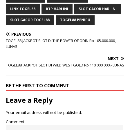
LINK TOGEL88
RTP HARI INI
SLOT GACOR HARI INI
SLOT GACOR TOGEL88
TOGEL88 PENIPU
PREVIOUS
TOGEL88 JACKPOT SLOT DI THE POWER OF ODIN Rp 105.000.000,-
LUNAS
NEXT
TOGEL88 JACKPOT SLOT DI WILD WEST GOLD Rp 110.000.000,- LUNAS
BE THE FIRST TO COMMENT
Leave a Reply
Your email address will not be published.
Comment