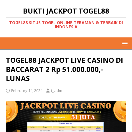
BUKTI JACKPOT TOGEL88
TOGEL88 SITUS TOGEL ONLINE TERAMAN & TERBAIK DI
INDONESIA
TOGEL88 JACKPOT LIVE CASINO DI
BACCARAT 2 Rp 51.000.000,-
LUNAS
February 14, 2024
tgadm