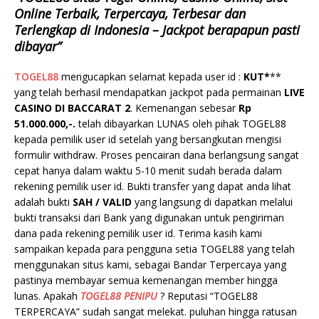
Online Terbaik, Terpercaya, Terbesar dan
Terlengkap di Indonesia – Jackpot berapapun pasti
dibayar”
TOGEL88
mengucapkan selamat kepada user id :
KUT*
**
yang telah berhasil mendapatkan jackpot pada permainan
LIVE
CASINO DI BACCARAT 2
. Kemenangan sebesar
Rp
51.000.000
,-.
telah dibayarkan LUNAS oleh pihak TOGEL88
kepada pemilik user id setelah yang bersangkutan mengisi
formulir withdraw. Proses pencairan dana berlangsung sangat
cepat hanya dalam waktu 5-10 menit sudah berada dalam
rekening pemilik user id. Bukti transfer yang dapat anda lihat
adalah bukti
SAH / VALID
yang langsung di dapatkan melalui
bukti transaksi dari Bank yang digunakan untuk pengiriman
dana pada rekening pemilik user id. Terima kasih kami
sampaikan kepada para pengguna setia TOGEL88 yang telah
menggunakan situs kami, sebagai Bandar Terpercaya yang
pastinya membayar semua kemenangan member hingga
lunas. Apakah
TOGEL88 PENIPU
? Reputasi “TOGEL88
TERPERCAYA” sudah sangat melekat. puluhan hingga ratusan