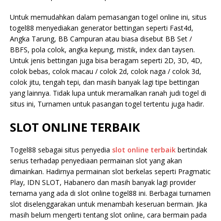
Untuk memudahkan dalam pemasangan togel online ini, situs
togel88 menyediakan generator bettingan seperti Fast4d,
Angka Tarung, BB Campuran atau biasa disebut BB Set /
BBFS, pola colok, angka kepung, mistik, index dan taysen.
Untuk jenis bettingan juga bisa beragam seperti 2D, 3D, 4D,
colok bebas, colok macau / colok 2d, colok naga / colok 3d,
colok jitu, tengah tepi, dan masih banyak lagi tipe bettingan
yang lainnya. Tidak lupa untuk meramalkan ranah judi togel di
situs ini, Turnamen untuk pasangan togel tertentu juga hadir.
SLOT ONLINE TERBAIK
Togel88 sebagai situs penyedia
slot online terbaik
bertindak
serius terhadap penyediaan permainan slot yang akan
dimainkan. Hadirnya permainan slot berkelas seperti Pragmatic
Play, IDN SLOT, Habanero dan masih banyak lagi provider
ternama yang ada di slot online togel88 ini. Berbagai turnamen
slot diselenggarakan untuk menambah keseruan bermain. Jika
masih belum mengerti tentang slot online, cara bermain pada