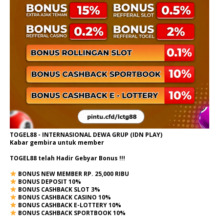
TOGEL88 - INTERNASIONAL DEWA GRUP (IDN PLAY)
Kabar gembira untuk member
TOGEL88 telah Hadir Gebyar Bonus !!!
BONUS NEW MEMBER RP. 25,000 RIBU
BONUS DEPOSIT 10%
BONUS CASHBACK SLOT 3%
BONUS CASHBACK CASINO 10%
BONUS CASHBACK E-LOTTERY 10%
BONUS CASHBACK SPORTBOOK 10%