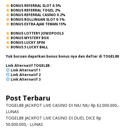
BONUS REFERRAL SLOT 0.5%
BONUS REFERRAL TOGEL 2%
BONUS REFERRAL CASINO 0.2%
BONUS ROLLINGAN SLOT 0.1%
BONUS EXTRA AJAK TEMAN 15%
BONUS LOTTERY JOWOPOOLS
BONUS MYSTERY BOX
BONUS LUCKY SPIN
BONUS 5 LUCKY BALL
Yuk buruan dapatkan bonus bonus nya dan daftar di TOGEL88
Link Alternatif TOGEL88 :
Link Alternatif
1
Link Alternatif
2
Link Alternatif 3
Post Terbaru
TOGEL88 JACKPOT LIVE CASINO DI NIU NIU Rp 62.000.000,-
LUNAS
TOGEL88 JACKPOT LIVE CASINO DI DUEL DICE Rp
50.000.000,- LUNAS