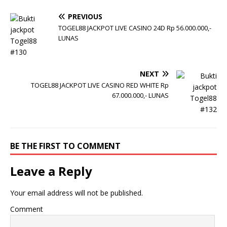
PREVIOUS
TOGEL88 JACKPOT LIVE CASINO 24D Rp 56.000.000,-
LUNAS
NEXT
TOGEL88 JACKPOT LIVE CASINO RED WHITE Rp
67.000.000,- LUNAS
BE THE FIRST TO COMMENT
Leave a Reply
Your email address will not be published.
Comment