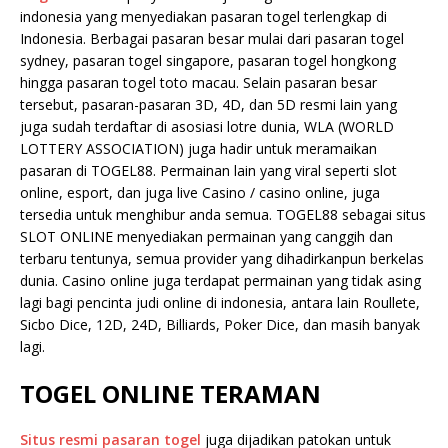
indonesia yang menyediakan pasaran togel terlengkap di
Indonesia. Berbagai pasaran besar mulai dari pasaran togel
sydney, pasaran togel singapore, pasaran togel hongkong
hingga pasaran togel toto macau. Selain pasaran besar
tersebut, pasaran-pasaran 3D, 4D, dan 5D resmi lain yang
juga sudah terdaftar di asosiasi lotre dunia, WLA (WORLD
LOTTERY ASSOCIATION) juga hadir untuk meramaikan
pasaran di TOGEL88. Permainan lain yang viral seperti slot
online, esport, dan juga live Casino / casino online, juga
tersedia untuk menghibur anda semua. TOGEL88 sebagai situs
SLOT ONLINE menyediakan permainan yang canggih dan
terbaru tentunya, semua provider yang dihadirkanpun berkelas
dunia. Casino online juga terdapat permainan yang tidak asing
lagi bagi pencinta judi online di indonesia, antara lain Roullete,
Sicbo Dice, 12D, 24D, Billiards, Poker Dice, dan masih banyak
lagi.
TOGEL ONLINE TERAMAN
Situs resmi pasaran togel
juga dijadikan patokan untuk