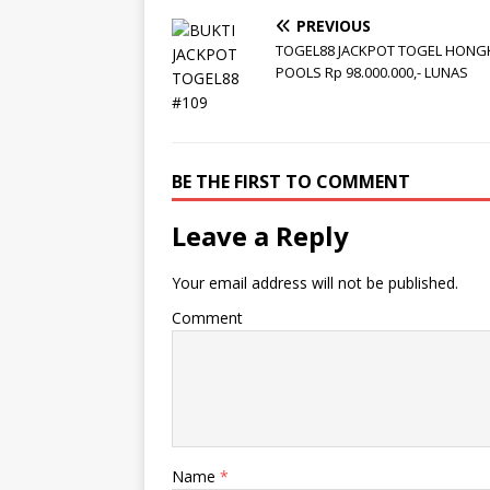
PREVIOUS
TOGEL88 JACKPOT TOGEL HON
POOLS Rp 98.000.000,- LUNAS
BE THE FIRST TO COMMENT
Leave a Reply
Your email address will not be published.
Comment
Name
*