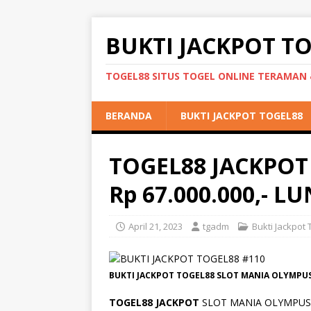
BUKTI JACKPOT T
TOGEL88 SITUS TOGEL ONLINE TERAMAN &
BERANDA
BUKTI JACKPOT TOGEL88
TOGEL88 JACKPO
Rp 67.000.000,- L
April 21, 2023
tgadm
Bukti Jackpot 
BUKTI JACKPOT TOGEL88 SLOT MANIA OLYMPU
TOGEL88 JACKPOT
SLOT MANIA OLYMPUS R