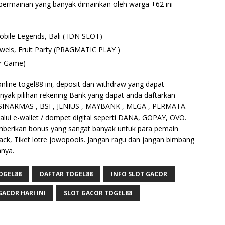
permainan yang banyak dimainkan oleh warga +62 ini
bile Legends, Bali ( IDN SLOT)
ewels, Fruit Party (PRAGMATIC PLAY )
er Game)
nline togel88 ini, deposit dan withdraw yang dapat
banyak pilihan rekening Bank yang dapat anda daftarkan
, SINARMAS , BSI , JENIUS , MAYBANK , MEGA , PERMATA.
lalui e-wallet / dompet digital seperti DANA, GOPAY, OVO.
emberikan bonus yang sangat banyak untuk para pemain
back, Tiket lotre jowopools. Jangan ragu dan jangan bimbang
nnya.
OGEL88
DAFTAR TOGEL88
INFO SLOT GACOR
GACOR HARI INI
SLOT GACOR TOGEL88