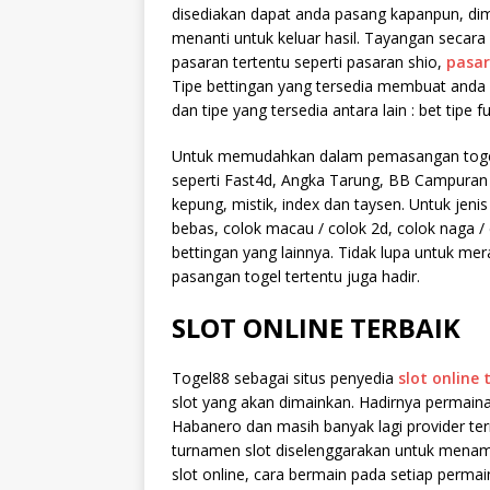
disediakan dapat anda pasang kapanpun, dim
menanti untuk keluar hasil. Tayangan secara
pasaran tertentu seperti pasaran shio,
pasa
Tipe bettingan yang tersedia membuat anda b
dan tipe yang tersedia antara lain : bet tipe fu
Untuk memudahkan dalam pemasangan togel o
seperti Fast4d, Angka Tarung, BB Campuran 
kepung, mistik, index dan taysen. Untuk jeni
bebas, colok macau / colok 2d, colok naga / c
bettingan yang lainnya. Tidak lupa untuk mer
pasangan togel tertentu juga hadir.
SLOT ONLINE TERBAIK
Togel88 sebagai situs penyedia
slot online 
slot yang akan dimainkan. Hadirnya permaina
Habanero dan masih banyak lagi provider tern
turnamen slot diselenggarakan untuk menam
slot online, cara bermain pada setiap per