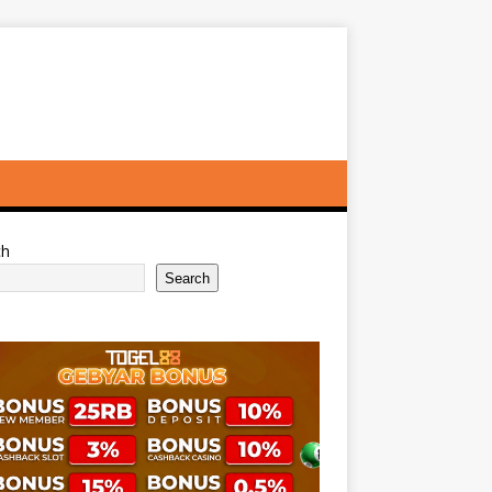
ch
Search