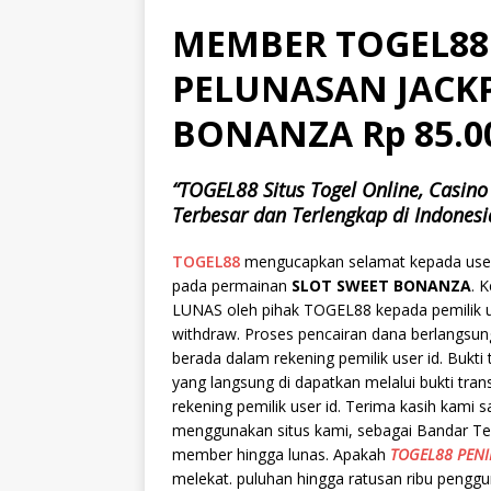
MEMBER TOGEL88
PELUNASAN JACK
BONANZA Rp 85.00
“TOGEL88 Situs Togel Online, Casino 
Terbesar dan Terlengkap di Indonesi
TOGEL88
mengucapkan selamat kepada user
pada permainan
SLOT SWEET BONANZA
. 
LUNAS oleh pihak TOGEL88 kepada pemilik us
withdraw. Proses pencairan dana berlangsu
berada dalam rekening pemilik user id. Bukti 
yang langsung di dapatkan melalui bukti tra
rekening pemilik user id. Terima kasih kam
menggunakan situs kami, sebagai Bandar 
member hingga lunas. Apakah
TOGEL88 PEN
melekat. puluhan hingga ratusan ribu pengg