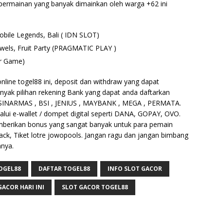
permainan yang banyak dimainkan oleh warga +62 ini
bile Legends, Bali ( IDN SLOT)
ewels, Fruit Party (PRAGMATIC PLAY )
er Game)
nline togel88 ini, deposit dan withdraw yang dapat
banyak pilihan rekening Bank yang dapat anda daftarkan
, SINARMAS , BSI , JENIUS , MAYBANK , MEGA , PERMATA.
lalui e-wallet / dompet digital seperti DANA, GOPAY, OVO.
emberikan bonus yang sangat banyak untuk para pemain
back, Tiket lotre jowopools. Jangan ragu dan jangan bimbang
nnya.
OGEL88
DAFTAR TOGEL88
INFO SLOT GACOR
GACOR HARI INI
SLOT GACOR TOGEL88