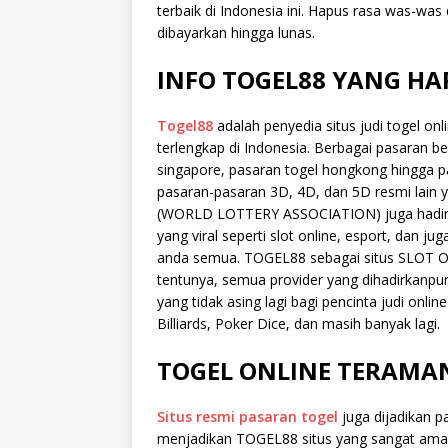
terbaik di Indonesia ini. Hapus rasa was-w
dibayarkan hingga lunas.
INFO TOGEL88 YANG HA
Togel88
adalah penyedia situs judi togel on
terlengkap di Indonesia. Berbagai pasaran be
singapore, pasaran togel hongkong hingga pa
pasaran-pasaran 3D, 4D, dan 5D resmi lain ya
(WORLD LOTTERY ASSOCIATION) juga hadir 
yang viral seperti slot online, esport, dan ju
anda semua. TOGEL88 sebagai situs SLOT O
tentunya, semua provider yang dihadirkanpun
yang tidak asing lagi bagi pencinta judi onlin
Billiards, Poker Dice, dan masih banyak lagi.
TOGEL ONLINE TERAMA
Situs resmi pasaran togel
juga dijadikan p
menjadikan TOGEL88 situs yang sangat aman