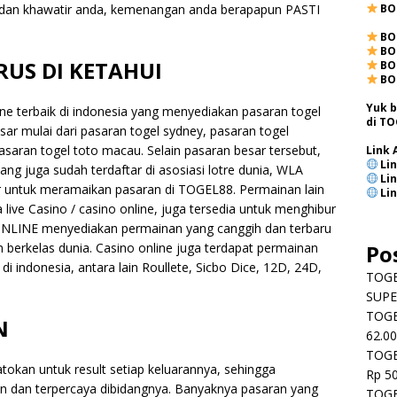
as dan khawatir anda, kemenangan anda berapapun PASTI
BO
BO
BO
RUS DI KETAHUI
BO
BO
Yuk b
line terbaik di indonesia yang menyediakan pasaran togel
di TO
sar mulai dari pasaran togel sydney, pasaran togel
saran togel toto macau. Selain pasaran besar tersebut,
Link 
Li
ng juga sudah terdaftar di asosiasi lotre dunia, WLA
Li
untuk meramaikan pasaran di TOGEL88. Permainan lain
Lin
ga live Casino / casino online, juga tersedia untuk menghibur
NLINE menyediakan permainan yang canggih dan terbaru
 berkelas dunia. Casino online juga terdapat permainan
Po
e di indonesia, antara lain Roullete, Sicbo Dice, 12D, 24D,
TOGE
SUPE
TOGE
N
62.0
TOGE
atokan untuk result setiap keluarannya, sehingga
Rp 5
 dan terpercaya dibidangnya. Banyaknya pasaran yang
TOGE