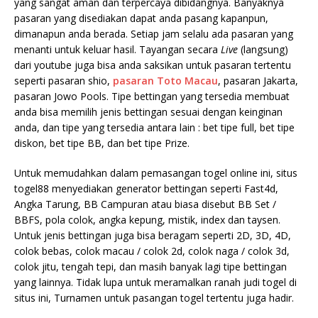
yang sangat aman dan terpercaya dibidangnya. Banyaknya
pasaran yang disediakan dapat anda pasang kapanpun,
dimanapun anda berada. Setiap jam selalu ada pasaran yang
menanti untuk keluar hasil. Tayangan secara
Live
(langsung)
dari youtube juga bisa anda saksikan untuk pasaran tertentu
seperti pasaran shio,
pasaran Toto Macau
, pasaran Jakarta,
pasaran Jowo Pools. Tipe bettingan yang tersedia membuat
anda bisa memilih jenis bettingan sesuai dengan keinginan
anda, dan tipe yang tersedia antara lain : bet tipe full, bet tipe
diskon, bet tipe BB, dan bet tipe Prize.
Untuk memudahkan dalam pemasangan togel online ini, situs
togel88 menyediakan generator bettingan seperti Fast4d,
Angka Tarung, BB Campuran atau biasa disebut BB Set /
BBFS, pola colok, angka kepung, mistik, index dan taysen.
Untuk jenis bettingan juga bisa beragam seperti 2D, 3D, 4D,
colok bebas, colok macau / colok 2d, colok naga / colok 3d,
colok jitu, tengah tepi, dan masih banyak lagi tipe bettingan
yang lainnya. Tidak lupa untuk meramalkan ranah judi togel di
situs ini, Turnamen untuk pasangan togel tertentu juga hadir.