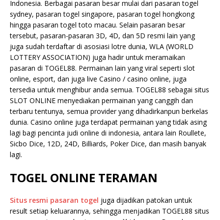
Indonesia. Berbagai pasaran besar mulai dari pasaran togel
sydney, pasaran togel singapore, pasaran togel hongkong
hingga pasaran togel toto macau. Selain pasaran besar
tersebut, pasaran-pasaran 3D, 4D, dan 5D resmi lain yang
juga sudah terdaftar di asosiasi lotre dunia, WLA (WORLD
LOTTERY ASSOCIATION) juga hadir untuk meramaikan
pasaran di TOGEL88. Permainan lain yang viral seperti slot
online, esport, dan juga live Casino / casino online, juga
tersedia untuk menghibur anda semua. TOGEL88 sebagai situs
SLOT ONLINE menyediakan permainan yang canggih dan
terbaru tentunya, semua provider yang dihadirkanpun berkelas
dunia. Casino online juga terdapat permainan yang tidak asing
lagi bagi pencinta judi online di indonesia, antara lain Roullete,
Sicbo Dice, 12D, 24D, Billiards, Poker Dice, dan masih banyak
lagi.
TOGEL ONLINE TERAMAN
Situs resmi pasaran togel
juga dijadikan patokan untuk
result setiap keluarannya, sehingga menjadikan TOGEL88 situs