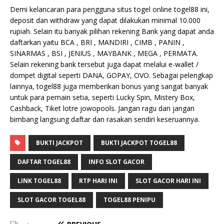
Demi kelancaran para pengguna situs togel online togel88 ini,
deposit dan withdraw yang dapat dilakukan minimal 10.000
rupiah. Selain itu banyak pilihan rekening Bank yang dapat anda
daftarkan yaitu BCA , BRI , MANDIRI , CIMB , PANIN ,
SINARMAS , BSI , JENIUS , MAYBANK , MEGA , PERMATA.
Selain rekening bank tersebut juga dapat melalui e-wallet /
dompet digital seperti DANA, GOPAY, OVO. Sebagai pelengkap
lainnya, togel88 juga memberikan bonus yang sangat banyak
untuk para pemain setia, seperti Lucky Spin, Mistery Box,
Cashback, Tiket lotre jowopools. Jangan ragu dan jangan
bimbang langsung daftar dan rasakan sendiri keseruannya.
BUKTI JACKPOT
BUKTI JACKPOT TOGEL88
DAFTAR TOGEL88
INFO SLOT GACOR
LINK TOGEL88
RTP HARI INI
SLOT GACOR HARI INI
SLOT GACOR TOGEL88
TOGEL88 PENIPU