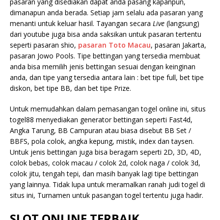
pasaran yang disediakan dapat anda pasang kapanpun,
dimanapun anda berada. Setiap jam selalu ada pasaran yang
menanti untuk keluar hasil. Tayangan secara
Live
(langsung)
dari youtube juga bisa anda saksikan untuk pasaran tertentu
seperti pasaran shio,
pasaran Toto Macau
, pasaran Jakarta,
pasaran Jowo Pools. Tipe bettingan yang tersedia membuat
anda bisa memilih jenis bettingan sesuai dengan keinginan
anda, dan tipe yang tersedia antara lain : bet tipe full, bet tipe
diskon, bet tipe BB, dan bet tipe Prize.
Untuk memudahkan dalam pemasangan togel online ini, situs
togel88 menyediakan generator bettingan seperti Fast4d,
Angka Tarung, BB Campuran atau biasa disebut BB Set /
BBFS, pola colok, angka kepung, mistik, index dan taysen.
Untuk jenis bettingan juga bisa beragam seperti 2D, 3D, 4D,
colok bebas, colok macau / colok 2d, colok naga / colok 3d,
colok jitu, tengah tepi, dan masih banyak lagi tipe bettingan
yang lainnya. Tidak lupa untuk meramalkan ranah judi togel di
situs ini, Turnamen untuk pasangan togel tertentu juga hadir.
SLOT ONLINE TERBAIK