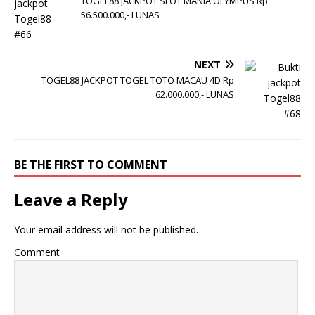
TOGEL88 JACKPOT SLOT MANIA OLYMPUS Rp
56.500.000,- LUNAS
NEXT
TOGEL88 JACKPOT TOGEL TOTO MACAU 4D Rp
62.000.000,- LUNAS
BE THE FIRST TO COMMENT
Leave a Reply
Your email address will not be published.
Comment