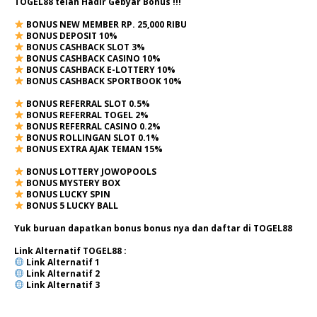
TOGEL88 telah Hadir Gebyar Bonus !!!
BONUS NEW MEMBER RP. 25,000 RIBU
BONUS DEPOSIT 10%
BONUS CASHBACK SLOT 3%
BONUS CASHBACK CASINO 10%
BONUS CASHBACK E-LOTTERY 10%
BONUS CASHBACK SPORTBOOK 10%
BONUS REFERRAL SLOT 0.5%
BONUS REFERRAL TOGEL 2%
BONUS REFERRAL CASINO 0.2%
BONUS ROLLINGAN SLOT 0.1%
BONUS EXTRA AJAK TEMAN 15%
BONUS LOTTERY JOWOPOOLS
BONUS MYSTERY BOX
BONUS LUCKY SPIN
BONUS 5 LUCKY BALL
Yuk buruan dapatkan bonus bonus nya dan daftar di TOGEL88
Link Alternatif TOGEL88 :
Link Alternatif
1
Link Alternatif
2
Link Alternatif 3