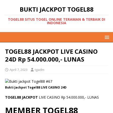
BUKTI JACKPOT TOGEL88
TOGEL88 SITUS TOGEL ONLINE TERAMAN & TERBAIK DI
INDONESIA
TOGEL88 JACKPOT LIVE CASINO
24D Rp 54.000.000,- LUNAS
April 7, 2023
tgadm
Bukti Jackpot Togel88 LIVE CASINO 24D
TOGEL88 JACKPOT
LIVE CASINO Rp 54.000.000,- LUNAS
MEMBER TOGEL88