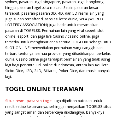
sydney, pasaran togel singapore, pasaran togel hongkong
hingga pasaran togel toto macau. Selain pasaran besar
tersebut, pasaran-pasaran 3D, 4D, dan 5D resmi lain yang
juga sudah terdaftar di asosiasi lotre dunia, WLA (WORLD
LOTTERY ASSOCIATION) juga hadir untuk meramaikan
pasaran di TOGEL88. Permainan lain yang viral seperti slot
online, esport, dan juga live Casino / casino online, juga
tersedia untuk menghibur anda semua. TOGEL88 sebagai situs
SLOT ONLINE menyediakan permainan yang canggih dan
terbaru tentunya, semua provider yang dihadirkanpun berkelas
dunia. Casino online juga terdapat permainan yang tidak asing
lagi bagi pencinta judi online di indonesia, antara lain Roullete,
Sicbo Dice, 12D, 24D, Billiards, Poker Dice, dan masih banyak
lagi.
TOGEL ONLINE TERAMAN
Situs resmi pasaran togel
juga dijadikan patokan untuk
result setiap keluarannya, sehingga menjadikan TOGEL88 situs
yang sangat aman dan terpercaya dibidangnya. Banyaknya