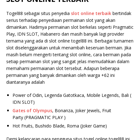
Togel88 sebagai situs penyedia
slot online terbaik
bertindak
serius terhadap penyediaan permainan slot yang akan
dimainkan. Hadirnya permainan slot berkelas seperti Pragmatic
Play, IDN SLOT, Habanero dan masih banyak lagi provider
ternama yang ada di slot online togel88 ini. Berbagai turnamen
slot diselenggarakan untuk menambah keseruan bermain. Jika
masih belum mengerti tentang slot online, cara bermain pada
setiap permainan slot yang sangat jelas memudahkan dalam
memahami permaianan slot tersebut. Adapun beberapa
permainan yang banyak dimainkan oleh warga +62 ini
diantaranya adalah
Power of Odin, Legenda Gatotkaca, Mobile Legends, Bali (
IDN SLOT)
Gates of Olympus
, Bonanza, Joker Jewels, Fruit
Party (PRAGMATIC PLAY )
Hot Fruits, Bushido Blade, Roma (Joker Game)
Demi kelancaran para pengguna situs togel online togel88 ini,