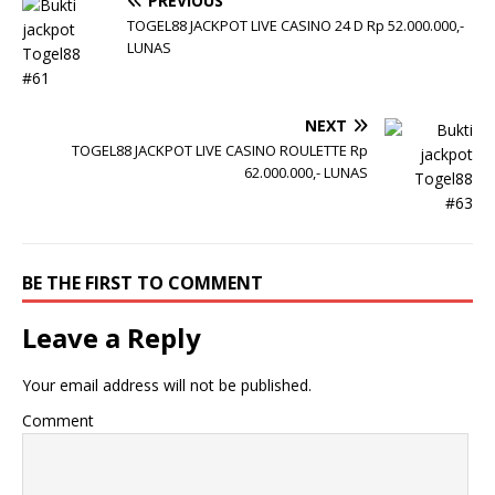
PREVIOUS
TOGEL88 JACKPOT LIVE CASINO 24 D Rp 52.000.000,-
LUNAS
NEXT
TOGEL88 JACKPOT LIVE CASINO ROULETTE Rp
62.000.000,- LUNAS
BE THE FIRST TO COMMENT
Leave a Reply
Your email address will not be published.
Comment