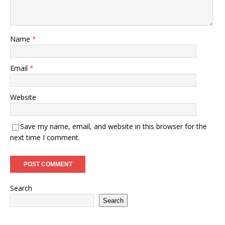
Name
*
Email
*
Website
Save my name, email, and website in this browser for the
next time I comment.
Search
Search