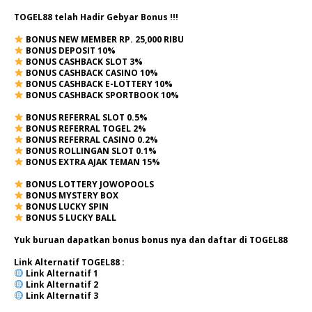
TOGEL88 telah Hadir Gebyar Bonus !!!
BONUS NEW MEMBER RP. 25,000 RIBU
BONUS DEPOSIT 10%
BONUS CASHBACK SLOT 3%
BONUS CASHBACK CASINO 10%
BONUS CASHBACK E-LOTTERY 10%
BONUS CASHBACK SPORTBOOK 10%
BONUS REFERRAL SLOT 0.5%
BONUS REFERRAL TOGEL 2%
BONUS REFERRAL CASINO 0.2%
BONUS ROLLINGAN SLOT 0.1%
BONUS EXTRA AJAK TEMAN 15%
BONUS LOTTERY JOWOPOOLS
BONUS MYSTERY BOX
BONUS LUCKY SPIN
BONUS 5 LUCKY BALL
Yuk buruan dapatkan bonus bonus nya dan daftar di TOGEL88
Link Alternatif TOGEL88 :
Link Alternatif
1
Link Alternatif
2
Link Alternatif 3