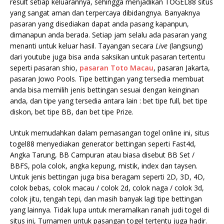
result setiap keluarannya, sehingga menjadikan TOGEL88 situs
yang sangat aman dan terpercaya dibidangnya. Banyaknya
pasaran yang disediakan dapat anda pasang kapanpun,
dimanapun anda berada. Setiap jam selalu ada pasaran yang
menanti untuk keluar hasil. Tayangan secara
Live
(langsung)
dari youtube juga bisa anda saksikan untuk pasaran tertentu
seperti pasaran shio,
pasaran Toto Macau
, pasaran Jakarta,
pasaran Jowo Pools. Tipe bettingan yang tersedia membuat
anda bisa memilih jenis bettingan sesuai dengan keinginan
anda, dan tipe yang tersedia antara lain : bet tipe full, bet tipe
diskon, bet tipe BB, dan bet tipe Prize.
Untuk memudahkan dalam pemasangan togel online ini, situs
togel88 menyediakan generator bettingan seperti Fast4d,
Angka Tarung, BB Campuran atau biasa disebut BB Set /
BBFS, pola colok, angka kepung, mistik, index dan taysen.
Untuk jenis bettingan juga bisa beragam seperti 2D, 3D, 4D,
colok bebas, colok macau / colok 2d, colok naga / colok 3d,
colok jitu, tengah tepi, dan masih banyak lagi tipe bettingan
yang lainnya. Tidak lupa untuk meramalkan ranah judi togel di
situs ini, Turnamen untuk pasangan togel tertentu juga hadir.