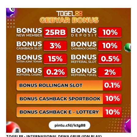
TOGEL88 - INTERNASIONAL DEWA GRUP (IDN PLAY)