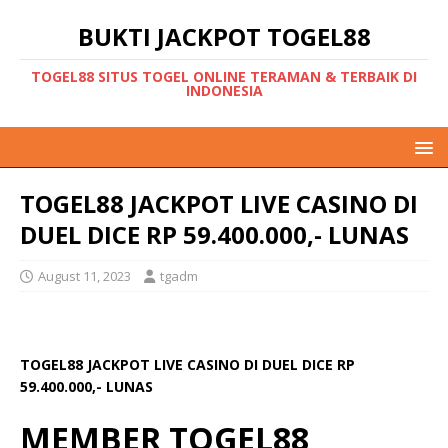
BUKTI JACKPOT TOGEL88
TOGEL88 SITUS TOGEL ONLINE TERAMAN & TERBAIK DI
INDONESIA
TOGEL88 JACKPOT LIVE CASINO DI
DUEL DICE RP 59.400.000,- LUNAS
August 11, 2023
tgadm
TOGEL88 JACKPOT LIVE CASINO DI DUEL DICE RP
59.400.000,- LUNAS
MEMBER TOGEL88