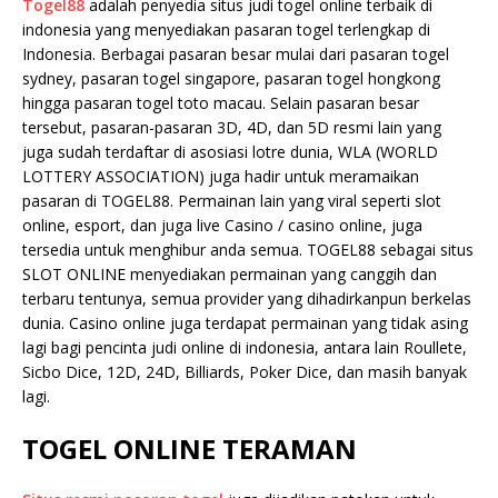
Togel88
adalah penyedia situs judi togel online terbaik di
indonesia yang menyediakan pasaran togel terlengkap di
Indonesia. Berbagai pasaran besar mulai dari pasaran togel
sydney, pasaran togel singapore, pasaran togel hongkong
hingga pasaran togel toto macau. Selain pasaran besar
tersebut, pasaran-pasaran 3D, 4D, dan 5D resmi lain yang
juga sudah terdaftar di asosiasi lotre dunia, WLA (WORLD
LOTTERY ASSOCIATION) juga hadir untuk meramaikan
pasaran di TOGEL88. Permainan lain yang viral seperti slot
online, esport, dan juga live Casino / casino online, juga
tersedia untuk menghibur anda semua. TOGEL88 sebagai situs
SLOT ONLINE menyediakan permainan yang canggih dan
terbaru tentunya, semua provider yang dihadirkanpun berkelas
dunia. Casino online juga terdapat permainan yang tidak asing
lagi bagi pencinta judi online di indonesia, antara lain Roullete,
Sicbo Dice, 12D, 24D, Billiards, Poker Dice, dan masih banyak
lagi.
TOGEL ONLINE TERAMAN