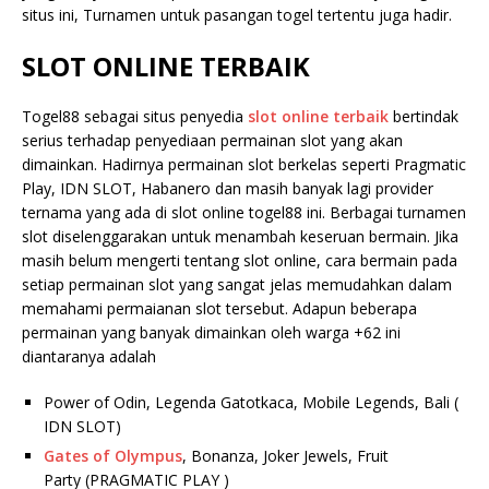
situs ini, Turnamen untuk pasangan togel tertentu juga hadir.
SLOT ONLINE TERBAIK
Togel88 sebagai situs penyedia
slot online terbaik
bertindak
serius terhadap penyediaan permainan slot yang akan
dimainkan. Hadirnya permainan slot berkelas seperti Pragmatic
Play, IDN SLOT, Habanero dan masih banyak lagi provider
ternama yang ada di slot online togel88 ini. Berbagai turnamen
slot diselenggarakan untuk menambah keseruan bermain. Jika
masih belum mengerti tentang slot online, cara bermain pada
setiap permainan slot yang sangat jelas memudahkan dalam
memahami permaianan slot tersebut. Adapun beberapa
permainan yang banyak dimainkan oleh warga +62 ini
diantaranya adalah
Power of Odin, Legenda Gatotkaca, Mobile Legends, Bali (
IDN SLOT)
Gates of Olympus
, Bonanza, Joker Jewels, Fruit
Party (PRAGMATIC PLAY )