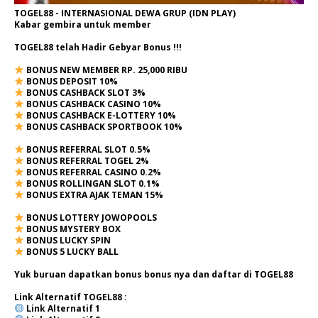
TOGEL88 - INTERNASIONAL DEWA GRUP (IDN PLAY)
Kabar gembira untuk member
TOGEL88 telah Hadir Gebyar Bonus !!!
BONUS NEW MEMBER RP. 25,000 RIBU
BONUS DEPOSIT 10%
BONUS CASHBACK SLOT 3%
BONUS CASHBACK CASINO 10%
BONUS CASHBACK E-LOTTERY 10%
BONUS CASHBACK SPORTBOOK 10%
BONUS REFERRAL SLOT 0.5%
BONUS REFERRAL TOGEL 2%
BONUS REFERRAL CASINO 0.2%
BONUS ROLLINGAN SLOT 0.1%
BONUS EXTRA AJAK TEMAN 15%
BONUS LOTTERY JOWOPOOLS
BONUS MYSTERY BOX
BONUS LUCKY SPIN
BONUS 5 LUCKY BALL
Yuk buruan dapatkan bonus bonus nya dan daftar di TOGEL88
Link Alternatif TOGEL88 :
Link Alternatif
1